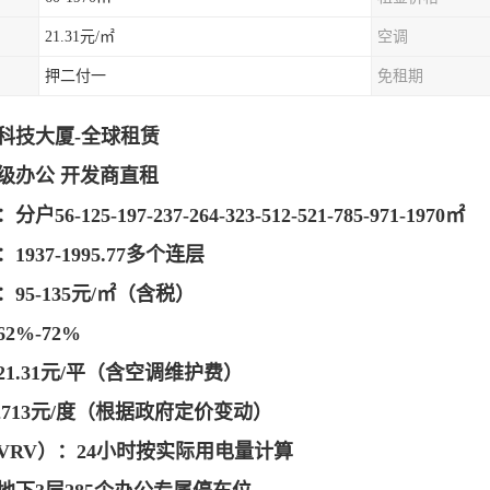
21.31元/㎡
空调
押二付一
免租期
科技大厦-全球租赁
级办公 开发商直租
56-125-197-237-264-323-512-521-785-971-1970㎡
937-1995.77多个连层
95-135元/㎡（含税）
2%-72%
1.31元/平（含空调维护费）
2713元/度（根据政府定价变动）
VRV）：24小时按实际用电量计算