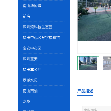
南山华侨城
前海
深圳湾科技生态园
福田中心区写字楼租赁
宝安中心区
深圳宝安
福田车公庙
罗湖水贝
南山南油
产品描述
龙华
出租面积