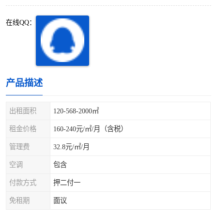
深圳超级总部基地
后海
在线QQ：
蛇口
南油
华侨城
南山蛇口
龙岗区
科技园北区
产品描述
宝安西乡
宝安新安
出租面积
120-568-2000㎡
光明区
南山西丽
租金价格
160-240元/㎡/月（含税）
管理费
32.8元/㎡/月
龙华观澜
南山桃园
空调
包含
付款方式
押二付一
免租期
面议