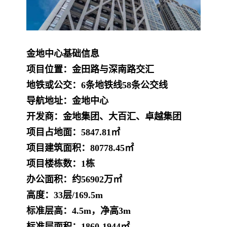
金地中心
基础信息
项目位置：
金田路与深南路交汇
地铁或公交：
6条地铁线58条公交线
导航地址：
金地中心
开发商：
金地集团、大百汇、卓越集团
项目占地面：
5847.81㎡
项目建筑面积：
80778.45㎡
项目楼栋数：
1栋
办公面积：
约56902万㎡
高度：
33层/169.5m
标准层高：
4.5m，净高3m
标准层面积：
1860-1944㎡