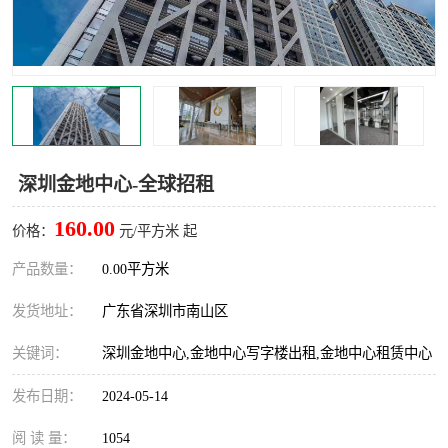
龙华
罗湖区
宝安区
西乡
兴东
石岩
福田华强北
南山科技园
深圳金地中心-全球招租
南山后海
福田区
160.00
价格：
元/平方米 起
车公庙
保税区
产品数量：
0.00平方米
发货地址：
广东省深圳市南山区
中心区
华强北
关键词：
深圳金地中心,金地中心写字楼出租,金地中心租赁中心
南山区
西丽
发布日期：
2024-05-14
南头
高新园
阅 读 量：
1054