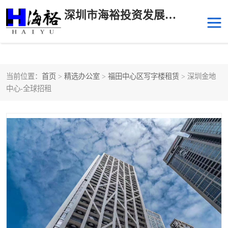
深圳市海裕投资发展有限公司
当前位置：
首页
>
精选办公室
>
福田中心区写字楼租赁
> 深圳金地
后海
科技园南区
中心-全球招租
科技园中区
南山华侨城
前海
深圳湾科技生态园
福田中心区写字楼租赁
宝安中心区
深圳宝安
福田车公庙
罗湖水贝
南山南油