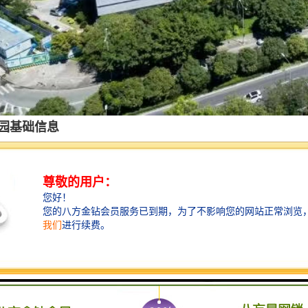
园基础信息
：写字楼
05.0-130.0元/m月
2007年6月
圳市南山区南山科技南区高新南十二路2号
：10.0元/m/月
金蝶国际软件集团有限公司
上55个，地下132个