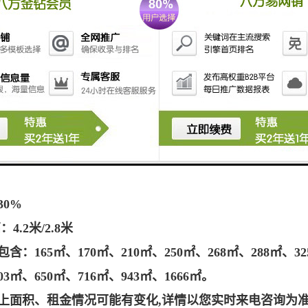
：深圳市卓越物业
层
50元/月
：75000平方米
梯数5部
70%
积：2300平方米
信、联通、移动、长城、铁通
30%
4.2米/2.8米
含：165㎡、170㎡、210㎡、250㎡、268㎡、288㎡、32
03㎡、
650㎡、
716㎡、943㎡、1666㎡。
上面积、租金情况可能有变化,详情以您实时来电咨询为准