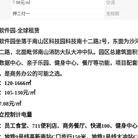
7.08元/㎡
空调
押二付一
免租期
软件园-全球租赁
软件园坐落于南山区科技园科技南十二路2号，东面为沙
二路，北面毗邻南山消防大队大冲中队。园区总建筑面积7
数据中心、亲子乐园、健身中心、餐厅等功能，项目
配套
，是商务办公的可能之选。
20-1666㎡
：
105-130元/㎡
.08元/㎡
立控制计电量
：员工食堂、711便利店、商务餐厅、快递100、健身中
：地铁9号线高新南站C口步行150米，地铁1号线大冲站C