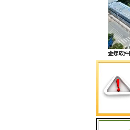
金蝶软件
物业类型
租金价格：1
竣工年月：
地址：深
物业管理费
开发商：
停车位：地