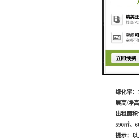
物业管理
楼层：4
车位费：3
总建筑面积
电梯：客
实用率：
标准层面
网络：电
绿化率：
层高/净高：
出租面积包
590㎡、6
提示：以