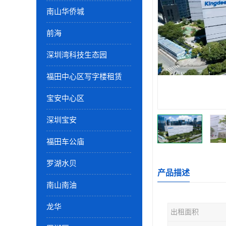
南山华侨城
前海
深圳湾科技生态园
福田中心区写字楼租赁
宝安中心区
深圳宝安
福田车公庙
罗湖水贝
产品描述
南山南油
龙华
出租面积