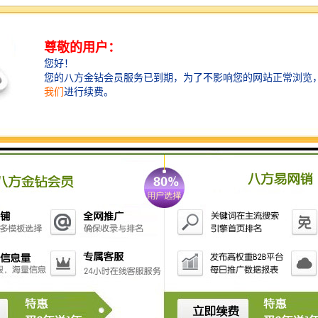
划建设的战略性新兴产业集聚区重点项目之一。发展定
位为：高科技上市公司总部和研发基地；战略性新兴产
业培育发展平台；创新型中小企业孵化器；低碳生态示
范园；深圳高新区南区配套服务中心。用地面积20.31万
平方米，容积率≤6.0,计容建筑面积121.83万平方米，总
建筑面积188.57万平方米，包括研发85.29万平方米、办
公12.18万平方米、酒店6.09万平方米、公寓11.55万平方
米、商业6.09万平方米。项目分四期开发，前三期竣工
并达到交付使用，预计2018年6月全面竣工。
二、基本参数
1、 占地面积：20.3万平
2、 建筑面积：188万平，包括研发85.29万平、办公
12.18万平、酒店6.09万平、公寓11.55万平、商业6.09万
平
3、 建筑形态：12栋28座；2栋多层、6栋高层、4栋超高