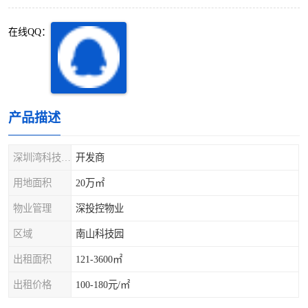
深圳超级总部基地
后海
在线QQ：
蛇口
南油
华侨城
南山蛇口
龙岗区
科技园北区
产品描述
宝安西乡
宝安新安
深圳湾科技生态园
开发商
光明区
南山西丽
用地面积
20万㎡
物业管理
深投控物业
龙华观澜
南山桃园
区域
南山科技园
出租面积
121-3600㎡
出租价格
100-180元/㎡