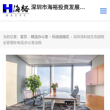
深圳市海裕投资发展有限公司
当前位置：
首页
>
精选办公室
>
科技园南区
> 深圳湾科技生态园物
后海
科技园南区
业管理处电话|办公室出租
科技园中区
南山华侨城
前海
深圳湾科技生态园
福田中心区写字楼租赁
宝安中心区
深圳宝安
福田车公庙
罗湖水贝
南山南油