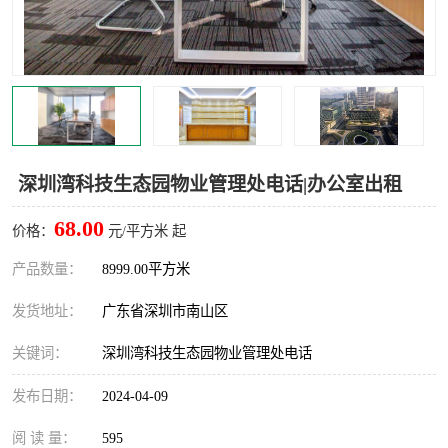
龙华
罗湖区
宝安区
西乡
兴东
石岩
福田华强北
南山科技园
深圳湾科技生态园物业管理处电话|办公室出租
南山后海
福田区
68.00
价格：
元/平方米 起
车公庙
保税区
产品数量：
8999.00平方米
发货地址：
广东省深圳市南山区
中心区
华强北
关键词：
深圳湾科技生态园物业管理处电话
南山区
西丽
发布日期：
2024-04-09
南头
高新园
阅 读 量：
595