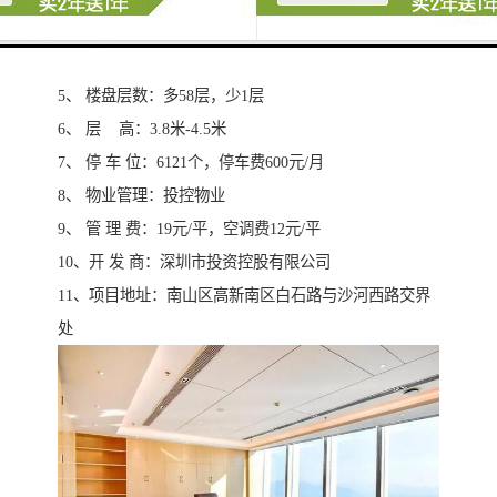
层
4、 楼盘高度：12栋A座250米，低3栋15米
5、 楼盘层数：多58层，少1层
6、 层 高：3.8米-4.5米
7、 停 车 位：6121个，停车费600元/月
8、 物业管理：投控物业
9、 管 理 费：19元/平，空调费12元/平
10、开 发 商：深圳市投资控股有限公司
11、项目地址：南山区高新南区白石路与沙河西路交界
处