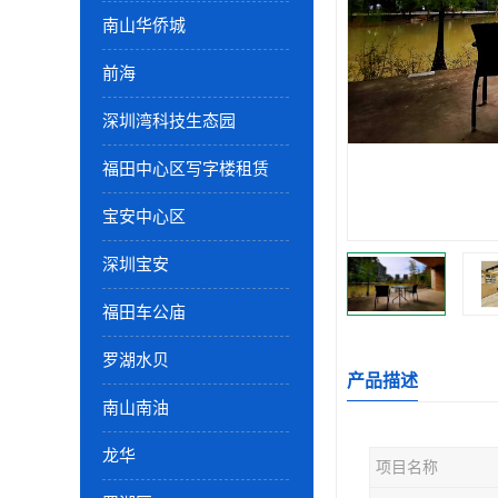
南山华侨城
前海
深圳湾科技生态园
福田中心区写字楼租赁
宝安中心区
深圳宝安
福田车公庙
罗湖水贝
产品描述
南山南油
龙华
项目名称