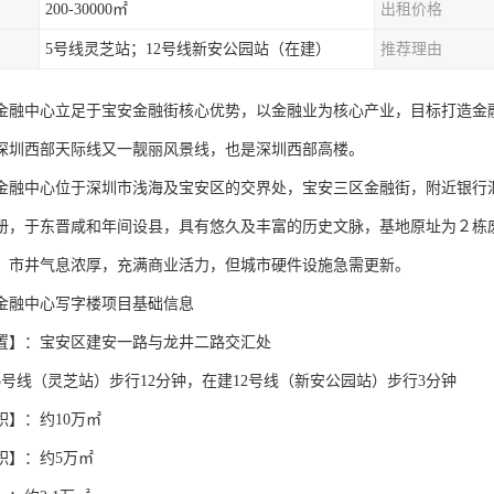
200-30000㎡
出租价格
5号线灵芝站；12号线新安公园站（在建）
推荐理由
金融中心立足于宝安金融街核心优势，以金融业为核心产业，目标打造金
深圳西部天际线又一靓丽风景线，也是深圳西部高楼。
金融中心位于深圳市浅海及宝安区的交界处，宝安三区金融街，附近银行
册，于东晋咸和年间设县，具有悠久及丰富的历史文脉，基地原址为２栋废
，市井气息浓厚，充满商业活力，但城市硬件设施急需更新。
金融中心写字楼项目基础信息
置】：宝安区建安一路与龙井二路交汇处
5号线（灵芝站）步行12分钟，在建12号线（新安公园站）步行3分钟
积】：约10万㎡
积】：约5万㎡