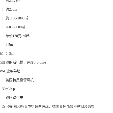
：约2.1万㎡
：约230m
约1100-1800㎡
260~30000㎡
：单价130元/㎡起
：4.5m
高】：3m
部奥的斯电梯，速度3.5-6m/s
OW-E玻璃幕墙
】：美国特灵盘管风机
0m³/h.p
】：双回路供电
：双层夹胶LOW-E中空超白玻璃、德国奥托昆普不锈钢装饰条