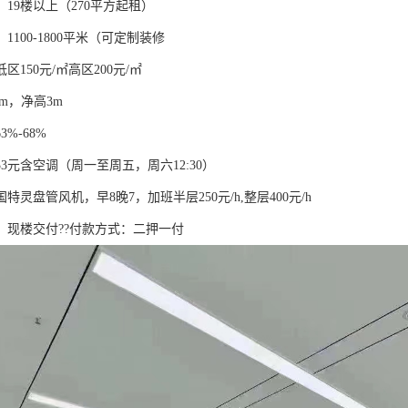
19楼以上（270平方起租）
1100-1800平米（可定制装修
区150元/㎡高区200元/㎡
5m，净高3m
%-68%
3元含空调（周一至周五，周六12:30）
特灵盘管风机，早8晚7，加班半层250元/h,整层400元/h
】现楼交付??付款方式：二押一付