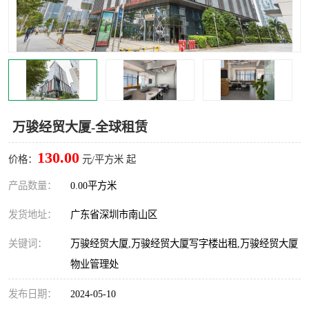
龙华
罗湖区
宝安区
西乡
兴东
石岩
福田华强北
南山科技园
万骏经贸大厦-全球租赁
南山后海
福田区
130.00
价格：
元/平方米 起
车公庙
保税区
产品数量：
0.00平方米
发货地址：
广东省深圳市南山区
中心区
华强北
关键词：
万骏经贸大厦,万骏经贸大厦写字楼出租,万骏经贸大厦
南山区
西丽
物业管理处
南头
高新园
发布日期：
2024-05-10