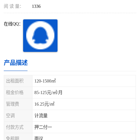
深圳超级总部基地
后海
阅 读 量：
1336
蛇口
南油
在线QQ：
华侨城
南山蛇口
龙岗区
科技园北区
产品描述
宝安西乡
宝安新安
光明区
南山西丽
出租面积
120-1500㎡
租金价格
85-125元/㎡/月
龙华观澜
南山桃园
管理费
16.25元/㎡
空调
计流量
付款方式
押二付一
免租期
面议