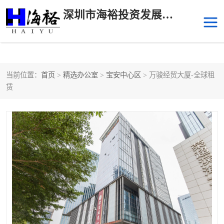
深圳市海裕投资发展有限公司
当前位置：
首页
>
精选办公室
>
宝安中心区
> 万骏经贸大厦-全球租
后海
科技园南区
赁
科技园中区
南山华侨城
前海
深圳湾科技生态园
福田中心区写字楼租赁
宝安中心区
深圳宝安
福田车公庙
罗湖水贝
南山南油