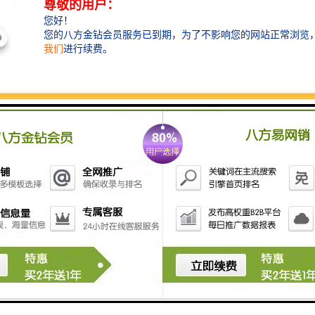
万骏经贸大厦为了更好的获得建筑本身的动
态之感，造型处理上采用建筑体块的相互穿
插，既获得建筑自身品质，又丰富城市界
面。作为建筑门脸的西北角，则以通长
的玻
璃体，强调建筑公共性和高耸的气势，改善
建筑的体型比例关系。外立面上采用竖挺的
钢构和光洁的玻璃幕墙，力求简洁大方，也
反映了技术美感及精致。冷灰色
彩运用较为
符合建筑内敛、平和的身份特征，形成典雅
精致的风格。
万俊经贸大厦写字楼出租
出租
面积：120-1500㎡（以房产证为准）
租金价格：85-125元/平/月
管理费：16.25元/㎡/