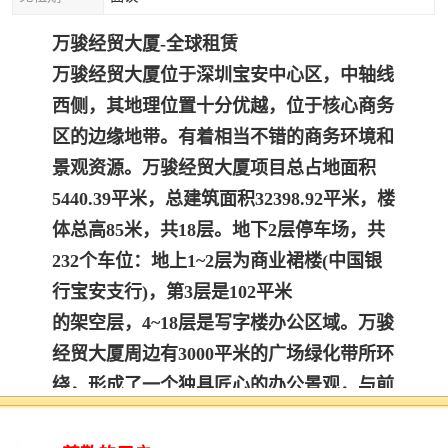
万骏经贸大厦-全球租赁
万骏经贸大厦位于深圳宝安中心区，中轴线
西侧，其地理位置十分优越，位于核心商务
区的边缘地带。有着相当不错的商务环境和
景观资源。万骏经贸大厦项目总占地
面积
5440.39平米，总建筑面积32398.92平米，楼
体总高85米，共18层。地下2层停车场，共
232个车位：地上1~2层为商业裙楼(中国银
行宝安支行)，第3层是102平米
的架空层，4~18层是写字楼办公区域。万骏
经贸大厦周边有3000平米的广场绿化带所环
绕，形成了一个独具匠心的办公景观，与前
海中心区的中央绿轴相互呼应，共
同打造出
一个生态环保低碳的商务办公环境。