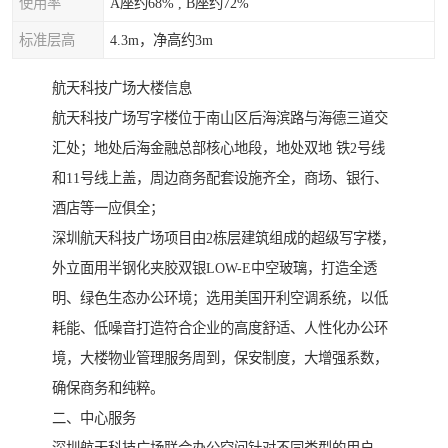
使用率
A座约68% , B座约72%
标准层高
4.3m，净高约3m
航天科技广场大楼信息
航天科技广场写字楼位于南山区后海滨路与海德三道交
汇处；地处后海金融总部核心地段，地处双地 铁2号线
和11号线上盖，周边商务配套设施齐全，商场、银行、
酒店等一应俱全；
深圳航天科技广场项目由2栋层建筑组成的超级写字楼，
外立面用半钢化夹胶双银LOW-E中空玻璃，打造全透
明、绿色生态办公环境；选用美国开利空调系统，以低
耗能、低噪音打造符合企业的高度舒适、人性化办公环
境，大楼物业管理服务周到，保安制度，大增强系数，
确保商务和纯粹。
二、中心服务