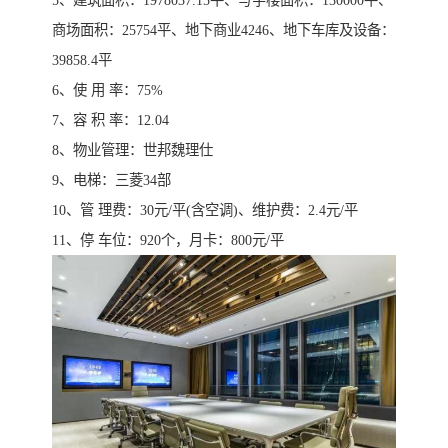
5、建筑面积：1978037.15平、写字楼面积：130000平、
商场面积：25754平、地下商业4246、地下车库及设备：
39858.4平
6、使 用 率：75%
7、容 积 率：12.04
8、物业管理：世邦魏理仕
9、电梯：三菱34部
10、管 理费：30元/平(含空调)、维护费：2.4元/平
11、停 车位：920个，月卡：800元/平