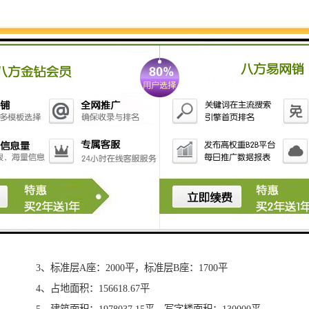
管理一体化操作，实现海量的视频信息显示；且它具有
长达60000小时以上的超长使用寿命，具有高性能稳定性
和可靠性，可在恶劣的环境下7不间断运行。
日前，与航天科技广场的已经顺利落下帷幕，此次项目
的顺利运行给航天科技广场展示带来显著的成效，同时
也得到了用户对博慈团队的高技术及高质量的满意及认
可。
二、楼盘参数
1、航天科技广场由2栋层建筑组成的写字楼主楼A座：
地上48层，一下4层，238米辅楼B座：地上28层，地下4
层，138米群楼：6层 ，31.6米，层高5.1米
2、楼盘层高：4.3米，净高：3.2米，大堂高：31.6米
3、标准层A座：2000平，标准层B座：1700平
4、占地面积：156618.67平