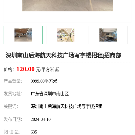
龙华
罗湖区
宝安区
西乡
兴东
石岩
福田华强北
南山科技园
深圳南山后海航天科技广场写字楼招租|招商部
南山后海
福田区
120.00
价格：
元/平方米 起
车公庙
保税区
产品数量：
9999.00平方米
发货地址：
广东省深圳市南山区
中心区
华强北
关键词：
深圳南山后海航天科技广场写字楼招租
南山区
西丽
发布日期：
2024-04-10
南头
高新园
阅 读 量：
635