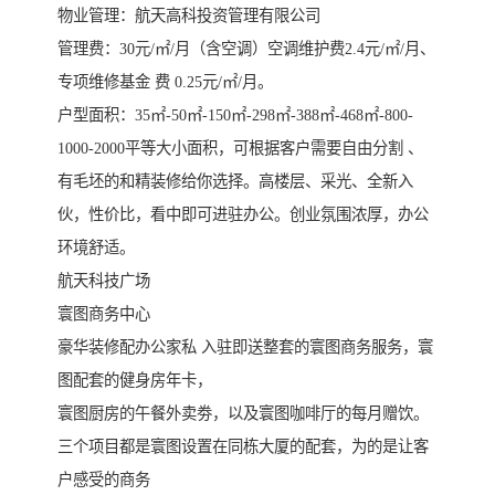
物业管理：航天高科投资管理有限公司
管理费：30元/㎡/月（含空调）空调维护费2.4元/㎡/月、
专项维修基金 费 0.25元/㎡/月。
户型面积：35㎡-50㎡-150㎡-298㎡-388㎡-468㎡-800-
1000-2000平等大小面积，可根据客户需要自由分割 、
有毛坯的和精装修给你选择。高楼层、采光、全新入
伙，性价比，看中即可进驻办公。创业氛围浓厚，办公
环境舒适。
航天科技广场
寰图商务中心
豪华装修配办公家私 入驻即送整套的寰图商务服务，寰
图配套的健身房年卡，
寰图厨房的午餐外卖劵，以及寰图咖啡厅的每月赠饮。
三个项目都是寰图设置在同栋大厦的配套，为的是让客
户感受的商务