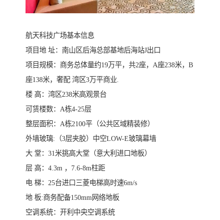
航天科技广场基本信息
项目地 址：南山区后海总部基地后海站J出口
项目规模：商务总体量约19万平，共2座，A座238米，B
座138米，奢配 湾区3万平商业.
楼 高：湾区238米高观景台
可赁楼数：A栋4-25层
整层面积：A栋2100平（公共区域精装修）
外墙玻璃:（3层夹胶）中空LOW-E玻璃幕墙
大 堂：31米挑高大堂（意大利进口地板）
层 高：4.3m ，7.6-8m柱距
电 梯：25台进口三菱电梯高时速6m/s
地 板:商务配备150mm网络地板
空调系统：开利中央空调系统