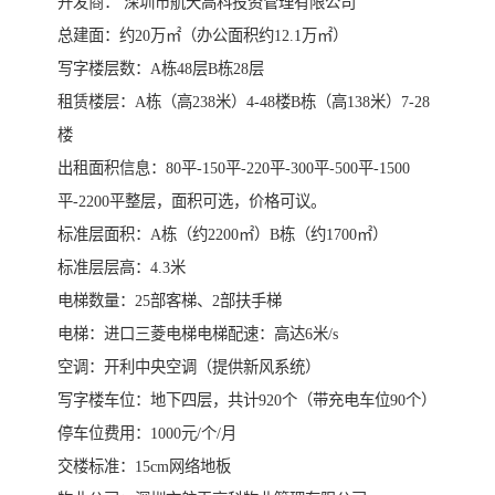
开发商： 深圳市航天高科投资管理有限公司
总建面：约20万㎡（办公面积约12.1万㎡）
写字楼层数：A栋48层B栋28层
租赁楼层：A栋（高238米）4-48楼B栋（高138米）7-28
楼
出租面积信息：80平-150平-220平-300平-500平-1500
平-2200平整层，面积可选，价格可议。
标准层面积：A栋（约2200㎡）B栋（约1700㎡）
标准层层高：4.3米
电梯数量：25部客梯、2部扶手梯
电梯：进口三菱电梯电梯配速：高达6米/s
空调：开利中央空调（提供新风系统）
写字楼车位：地下四层，共计920个（带充电车位90个）
停车位费用：1000元/个/月
交楼标准：15cm网络地板