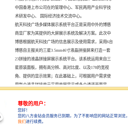
中国香港上市公司在的管理中心、军民两用产业科学技
术研发中心、 国际经济技术交流中心。
航天科技广场多媒体展示系统平台正是采用中外的博慈
商显厂家为其提供的大屏展示系统及解决方案。此次中
博慈根据航天科技广场的信息展示及使用需求，采用6台
博慈自主报关的三星3.5mm46寸液晶拼接屏来打造一套
23拼接的液晶拼接屏展示系统平台。该系统运用来自三
星原装面板，拥有高分辨、高对比度、以及178的宽视
角、提供的显示效果；在此基础上，可根据用户需求使
用每个液晶拼接单元采用单屏显示或多个通道画面显
示，同时支持各种信号源的任意切换和拼接组合。
其中在互联网的技术下，博慈液晶拼接大屏依靠强大的
处理系统功能和灵活的显示配置，支持各种信号IP无缝
接入和任意组合，提供高清晰视频显示和操控系统管
理，能够使用户可直接在显示大屏上进行信息化查询、