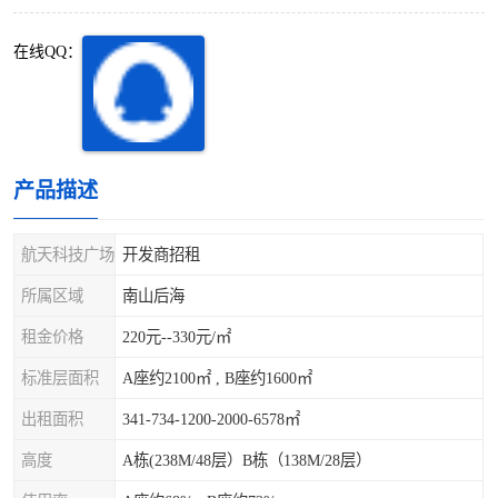
深圳超级总部基地
后海
在线QQ：
蛇口
南油
华侨城
南山蛇口
龙岗区
科技园北区
产品描述
宝安西乡
宝安新安
航天科技广场
开发商招租
光明区
南山西丽
所属区域
南山后海
租金价格
220元--330元/㎡
龙华观澜
南山桃园
标准层面积
A座约2100㎡ , B座约1600㎡
出租面积
341-734-1200-2000-6578㎡
高度
A栋(238M/48层）B栋（138M/28层）