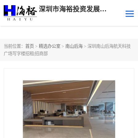
深圳市海裕投资发展有限公司
当前位置：
首页
>
精选办公室
>
南山后海
> 深圳南山后海航天科技
后海
科技园南区
广场写字楼招租|招商部
科技园中区
南山华侨城
前海
深圳湾科技生态园
福田中心区写字楼租赁
宝安中心区
深圳宝安
福田车公庙
罗湖水贝
南山南油