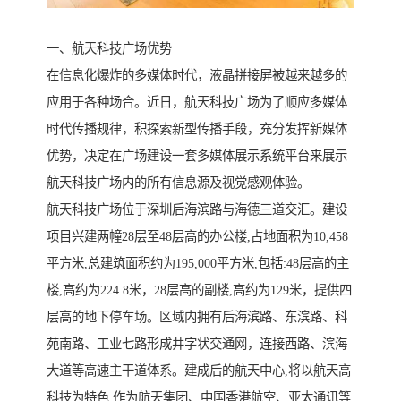
一、航天科技广场优势
在信息化爆炸的多媒体时代，液晶拼接屏被越来越多的
应用于各种场合。近日，航天科技广场为了顺应多媒体
时代传播规律，积探索新型传播手段，充分发挥新媒体
优势，决定在广场建设一套多媒体展示系统平台来展示
航天科技广场内的所有信息源及视觉感观体验。
航天科技广场位于深圳后海滨路与海德三道交汇。建设
项目兴建两幢28层至48层高的办公楼,占地面积为10,458
平方米,总建筑面积约为195,000平方米,包括:48层高的主
楼,高约为224.8米，28层高的副楼,高约为129米，提供四
层高的地下停车场。区域内拥有后海滨路、东滨路、科
苑南路、工业七路形成井字状交通网，连接西路、滨海
大道等高速主干道体系。建成后的航天中心,将以航天高
科技为特色,作为航天集团、中国香港航空、亚太通讯等