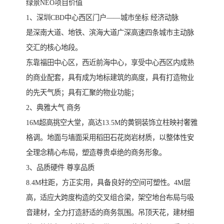
绿景NEO项目价值
1、深圳CBD中心西区门户——城市坐标 经济动脉
是深南大道、地铁、滨海大道广深高速四条城市主动脉
交汇的核心地段。
东靠福田中心区，西近前海中心，享受中心西区内成熟
的商业配套，具有成为地标建筑的高度，具有打造物业
的先天气质；具有汇聚的物业功能；
2、典雅大气 商务
16M超高挑空大堂，高达13.5M的黄铜装饰立柱映衬奢雅
格调。地面与墙面采用稻田石花岗岩材质，以整体性安
全理念精心布局，塑造尊贵卓绝的商务形象。
3、品质硬件 尊享品质
8.4M柱距，方正实用，具备良好的空间可塑性。4M层
高，适应大跨度构造的交叉组合梁，架空地台布局与吸
音建材，全力打造舒适的商务氛围。吊顶天花，建材细