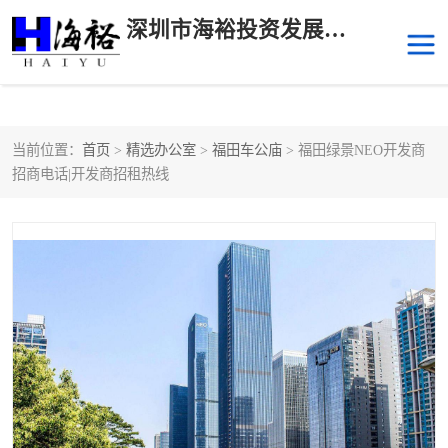
深圳市海裕投资发展有限公司
当前位置：
首页
>
精选办公室
>
福田车公庙
> 福田绿景NEO开发商
后海
科技园南区
招商电话|开发商招租热线
科技园中区
南山华侨城
前海
深圳湾科技生态园
福田中心区写字楼租赁
宝安中心区
深圳宝安
福田车公庙
罗湖水贝
南山南油