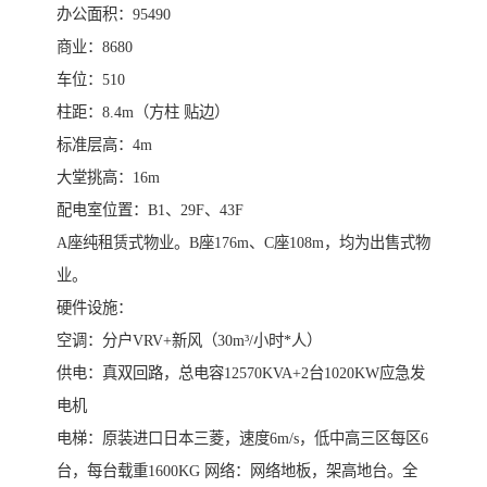
办公面积：95490
商业：8680
车位：510
柱距：8.4m（方柱 贴边）
标准层高：4m
大堂挑高：16m
配电室位置：B1、29F、43F
A座纯租赁式物业。B座176m、C座108m，均为出售式物
业。
硬件设施：
空调：分户VRV+新风（30m³/小时*人）
供电：真双回路，总电容12570KVA+2台1020KW应急发
电机
电梯：原装进口日本三菱，速度6m/s，低中高三区每区6
台，每台载重1600KG 网络：网络地板，架高地台。全