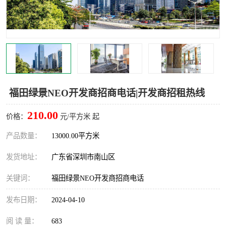
龙华
罗湖区
宝安区
西乡
兴东
石岩
福田华强北
南山科技园
福田绿景NEO开发商招商电话|开发商招租热线
南山后海
福田区
210.00
价格：
元/平方米 起
车公庙
保税区
产品数量：
13000.00平方米
发货地址：
广东省深圳市南山区
中心区
华强北
关键词：
福田绿景NEO开发商招商电话
南山区
西丽
发布日期：
2024-04-10
南头
高新园
阅 读 量：
683