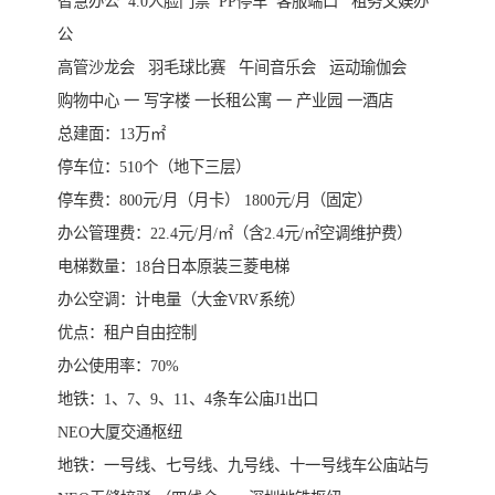
智慧办公 4.0人脸门禁 PP停车 客服端口 租务文娱办
公
高管沙龙会 羽毛球比赛 午间音乐会 运动瑜伽会
购物中心 一 写字楼 一长租公寓 一 产业园 一酒店
总建面：13万㎡
停车位：510个（地下三层）
停车费：800元/月（月卡） 1800元/月（固定）
办公管理费：22.4元/月/㎡（含2.4元/㎡空调维护费）
电梯数量：18台日本原装三菱电梯
办公空调：计电量（大金VRV系统）
优点：租户自由控制
办公使用率：70%
地铁：1、7、9、11、4条车公庙J1出口
NEO大厦交通枢纽
地铁：一号线、七号线、九号线、十一号线车公庙站与