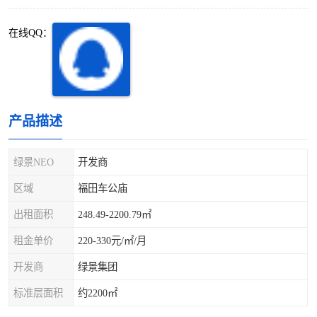
深圳超级总部基地
后海
在线QQ：
蛇口
南油
华侨城
南山蛇口
龙岗区
科技园北区
产品描述
宝安西乡
宝安新安
绿景NEO
开发商
光明区
南山西丽
区域
福田车公庙
出租面积
248.49-2200.79㎡
龙华观澜
南山桃园
租金单价
220-330元/㎡/月
开发商
绿景集团
标准层面积
约2200㎡