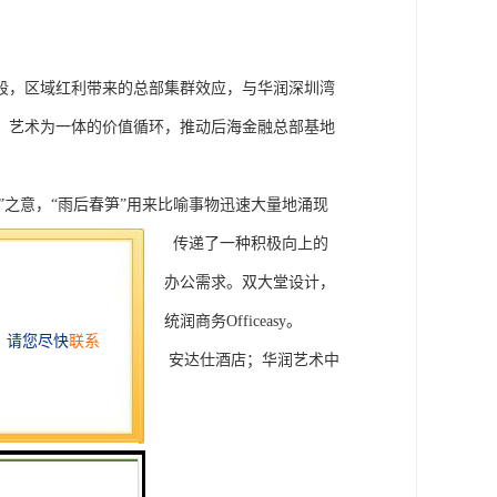
段，区域红利带来的总部集群效应，与华润深圳湾
、艺术为一体的价值循环，推动后海金融总部基地
”之意，“雨后春笋”用来比喻事物迅速大量地涌现
蝶、雨后春笋”的美好寓意，传递了一种积极向上的
办公、标准办公等类企业办公需求。双大堂设计，
置地写字楼生态系统润商务Officeasy。
合景观；周边南山万象城、安达仕酒店；华润艺术中