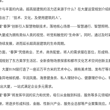
象。
计与丰富的内涵，超高层建筑的活力还来源于什么？在大厦运营规划介绍
给出了：“技术、文化，及使用建筑的人”。
厦“春笋”创新引入智慧物联技术，落地核心场景——智慧通行、智慧照明
大厦成为拥有类似人类的视觉、听觉和触觉的“生命体”。同时，通过及时
持续发展，进而延长超高层建筑的生命周期。
方面，“春笋”凭借商业、艺术、商务配套，将人的需求摆在首位，形成特
城规划了东方美学生活区、全新食物场景探索和都市文化艺术空间创新主
，大厦B1M层打造了一座近万平方米的艺术中心，拥有美术馆、发布厅等
备异地候机楼、华润凤凰、海景健身房、私人理财中心、健康理疗中心、
不出大厦，一站式满足企业多元需求。
厦“春笋”将发挥华润的实力和优势，吸引从金融到科技、服务等多元领域
继，将逐步形成科技、金融、性新兴产业、服务业总部等产业聚集效应。与