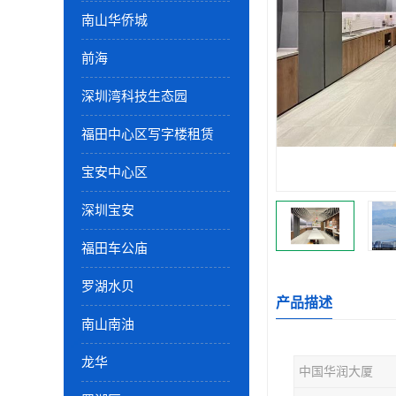
南山华侨城
前海
深圳湾科技生态园
福田中心区写字楼租赁
宝安中心区
深圳宝安
福田车公庙
罗湖水贝
产品描述
南山南油
龙华
中国华润大厦