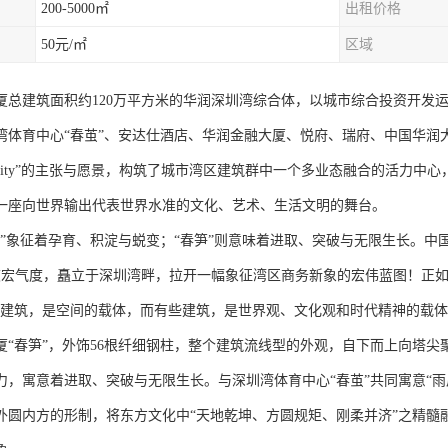
200-5000㎡
出租价格
50元/㎡
区域
厦总建筑面积约120万平方米的华润深圳湾综合体，以城市综合投资开发运
湾体育中心“春茧”、安达仕酒店、华润金融大厦、悦府、瑞府、中国华润
e the city”的主张与愿景，构筑了城市湾区建筑群中一个多业态融合的
一座向世界输出代表世界水准的文化、艺术、生活文明的舞台。
茧”象征着孕育、积淀与蜕变；“春笋”则意味着进取、突破与无限生长。中
恢宏气度，矗立于深圳湾畔，拉开一幅象征湾区商务新象的宏伟蓝图！正如“春笋”的
些建筑，是空间的载体，而有些建筑，是世界观、文化观和时代精神的载体
厦“春笋”，外饰56根纤细钢柱，整个建筑流线型的外观，自下而上向塔尖
力，寓意着进取、突破与无限生长。与深圳湾体育中心“春茧”共同寓意“
外圆内方的形制，将东方文化中“天地乾坤、方圆规矩、刚柔并济”之精髓