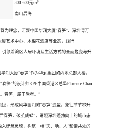
300-600元/㎡
南山后海
营为理念，汇聚中国华润大厦“春笋”、深圳湾万
大厦艺术中心、木棉花酒店等业态，践行
活力中心，引领着湾区人居环境及生活方式的全面蜕变与升
国华润大厦“春笋”作为华润集团的内地总部大楼，
设计师KPF中国香港区总监Florence Chan
。春笋，属于后者。”
聚拢，形成风华圆润的“春笋”造型，象征节节攀升
雨后春笋，破茧成蝶”，写照深圳蓬勃向上的城市态
融入建筑灵魂，构筑一幅“天、地、人”和谐共处的