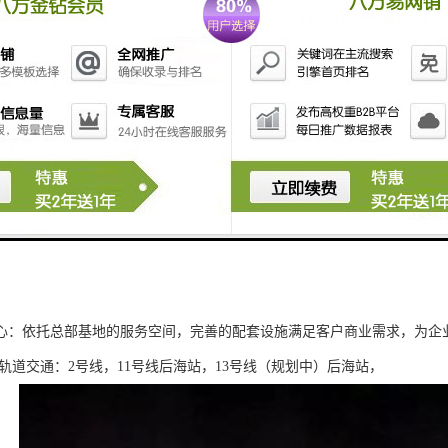
体育中心“春茧”:深圳的综合性休闲文化地标，拥有“一场两馆、三位一体”
泳馆、星级酒店、大众健身设施及儿童“寓教于乐”主体商业于一体。
：时尚购物、生态餐饮与室外空间为一体的城市生活空间。
置地旗下“万象”系列的升级版住宅产品，通过聘请国际设计团队，以引领
：凯悦酒店旗下，具有滨海风情和东方意境的奢华精品酒店。
傲居深圳湾宽阔海景位置，为都市精英人物带来大空间、大尺度的奢华湾
：连接总部大厦与万象汇的艺术空间，提供国际化展览策划，是国内鲜有
：兼顾会议厅、宴会厅、小型剧场等功能，的会议系统可满足企业多种会
心：依托总部基地的服务空间，完善的配套设施满足客户商业需求，为企
 轨道交通：2号线，11号线后海站，13号线（规划中）后海站，