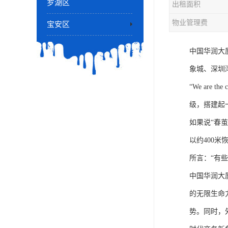
罗湖区
出租面积
物业管理费
宝安区
中国华润大
象城、深圳
“We ar
级，搭建起
如果说“春
以约400米
所言：“有
中国华润大
的无限生命
势。同时，