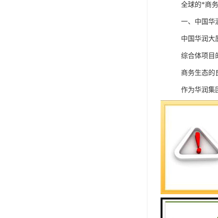
全球的*商
一、中国华
中国华润大
综合体项目
商务生态的
作为华润集
出来，而建
力量。同时
与59台日立
入驻中国华
心、华润深
二，项目配
业态信息：