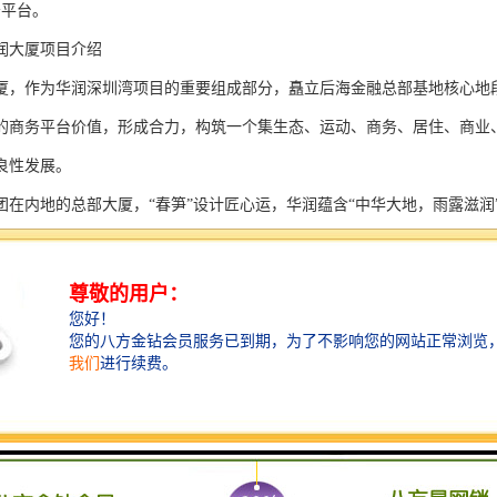
务平台。
润大厦项目介绍
厦，作为华润深圳湾项目的重要组成部分，矗立后海金融总部基地核心地
的商务平台价值，形成合力，构筑一个集生态、运动、商务、居住、商业
良性发展。
团在内地的总部大厦，“春笋”设计匠心运，华润蕴含“中华大地，雨露滋润
成后“春笋”和与深圳湾体育中心“春茧”将相映成趣，共同蕴含着“破茧成
，建筑内部打造创新的无柱型室内空间，满足总部办公、形象办公、精品
高速电梯配合。在软件配备上，运营与服务中，中国华润大厦还将全面融入华润
润大厦的企业，可于392.5米高楼之上俯瞰海、湖、公园、高尔夫四重复
圳湾体育中心。
套