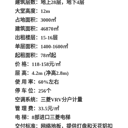
建筑层数：地上28层，地下4层
大堂高度：12m
占地面积：
3000㎡
建筑面积：
46870㎡
出租楼层：15-16层
单层面积：1400-1600㎡
起租面积：78㎡起
价 格：118-158元/㎡
层 高：4.2m (净高2.8m)
使 用 率：60%左右
停 车 位：256个
空调系统：三菱VRV分户计量
管 理 费：33.5元/㎡
电 梯：8部进口三菱电梯
交付标准：网络地板，提供灯盘和天花铝扣