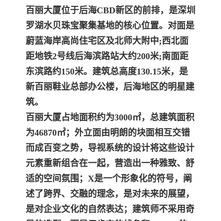
百丽大厦位于后海CBD新区的前排，是深圳
罗湖水贝珠宝聚集基地的核心位置。对面是
蔚蓝海岸高尚住宅区及北师大附中;西北面
距地铁2号线后海滨路站大约200米;南
面距
东滨路约150米。建筑总高度130.15米，是
新百丽鞋业总部办公楼，后海地区的明星建
筑。
百丽大厦
占地面积约为3000㎡，总建筑面积
为46870㎡；外立面由明朗的块面相互交错
而成百变之势，导视系统的设计将这些设计
元素重新组合在一起，营造出一种雅
致、舒
适的空间氛围；X是一个形象化的符号，阐
述了跨界、交融的理念，是对未来的展望，
是对企业文化的自然表达；建筑师不采用奇