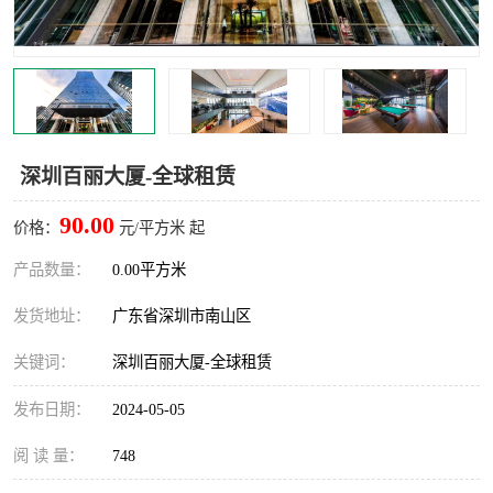
龙华
罗湖区
宝安区
西乡
兴东
石岩
深圳百丽大厦-全球租赁
福田华强北
南山科技园
90.00
价格：
元/平方米 起
南山后海
福田区
产品数量：
0.00平方米
车公庙
保税区
发货地址：
广东省深圳市南山区
中心区
华强北
关键词：
深圳百丽大厦-全球租赁
南山区
西丽
发布日期：
2024-05-05
南头
高新园
阅 读 量：
748