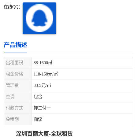
深圳超级总部基地
后海
在线QQ：
蛇口
南油
华侨城
南山蛇口
产品描述
龙岗区
科技园北区
出租面积
88-1600㎡
宝安西乡
宝安新安
租金价格
118-158元/㎡
光明区
南山西丽
管理费
33.5元/㎡
龙华观澜
南山桃园
空调
包含
付款方式
押二付一
免租期
面议
深圳百丽大厦-全球租赁