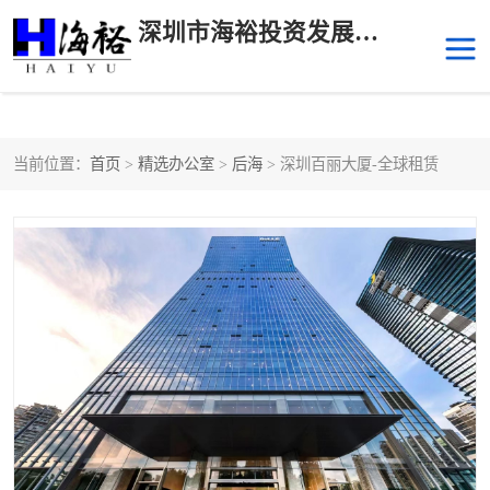
深圳市海裕投资发展有限公司
当前位置：
首页
>
精选办公室
>
后海
> 深圳百丽大厦-全球租赁
后海
科技园南区
科技园中区
南山华侨城
前海
深圳湾科技生态园
福田中心区写字楼租赁
宝安中心区
深圳宝安
福田车公庙
罗湖水贝
南山南油