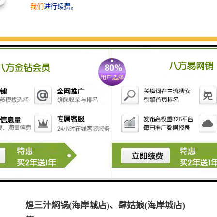
际大厦。创业大厦是我市建设国家新型城市
的重大举措之一，对引导创投机构聚集、健
全创业体系、完善科技创业环境具有重要意
义。
周边环境：Tencent滨海总部、深圳创投大
厦、百度大厦、软件产业基地、芒果网大
厦、怡化金融大厦、A8音乐大厦等科技园
写字楼，周边银行、餐饮、休闲一应俱全，
园区配套完善，办公氛围很好，办公的之选
周边配套：餐饮： 85度C(A8音乐大厦店)、
牛将军铁板烧、MORE.磨、潮悦酒家、家
乐缘(三诺大厦店)等百姓渔村(总店)、印象
清迈(海岸城店)、哆池咖啡(科苑店)、黄记
煌三汁焖锅(海岸城店)、肆姑娘(海岸城店)