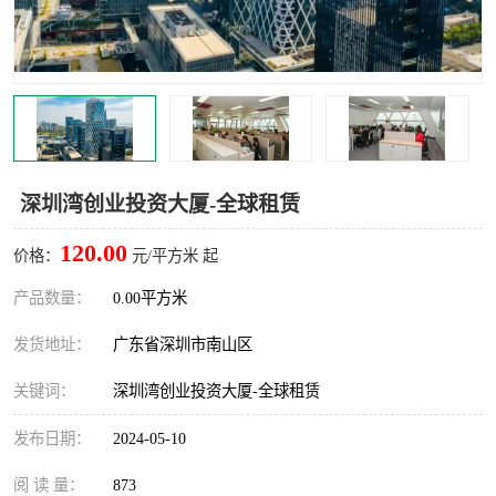
龙华
罗湖区
宝安区
西乡
兴东
石岩
福田华强北
南山科技园
深圳湾创业投资大厦-全球租赁
南山后海
福田区
120.00
价格：
元/平方米 起
车公庙
保税区
产品数量：
0.00平方米
发货地址：
广东省深圳市南山区
中心区
华强北
关键词：
深圳湾创业投资大厦-全球租赁
南山区
西丽
发布日期：
2024-05-10
南头
高新园
阅 读 量：
873