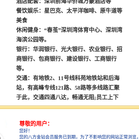
酒店配套：深圳前海华侨城万豪酒店等
餐饮娱乐：星巴克、太平洋咖啡、原牛道等
美食
休闲健身：“春茧”深圳湾体育中心、深圳湾
海滨公园等。
银行：华润银行、光大银行、农业银行、招
商银行、包商银行、建设银行、工商银行
等。
交通：有地铁2、11号线科苑地铁站和后海
站，有高峰专线121路、58路等多线路汇聚
于此，交通四通八达，畅通无阻;员工上下
班在地理位置上没有任何困扰;公交站-软件
产业基地站，海岸城、滨海之窗、 等公交
站台均在100米范围,上下班非常方便。
公交站：软件产业基地，滨海之窗，百度国