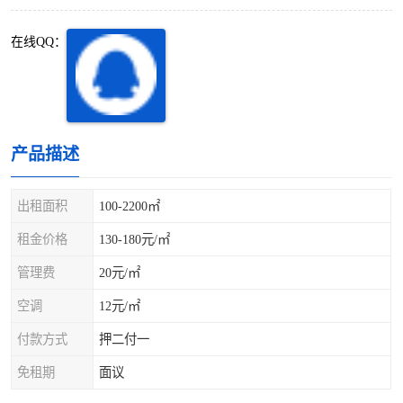
深圳超级总部基地
后海
在线QQ：
蛇口
南油
华侨城
南山蛇口
龙岗区
科技园北区
产品描述
宝安西乡
宝安新安
出租面积
100-2200㎡
光明区
南山西丽
租金价格
130-180元/㎡
管理费
20元/㎡
龙华观澜
南山桃园
空调
12元/㎡
付款方式
押二付一
免租期
面议