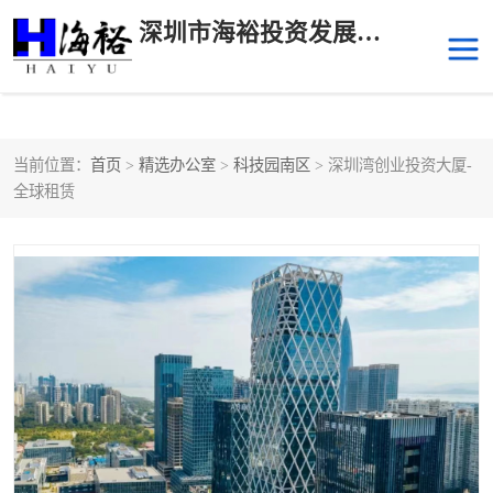
深圳市海裕投资发展有限公司
当前位置：
首页
>
精选办公室
>
科技园南区
> 深圳湾创业投资大厦-
后海
科技园南区
全球租赁
科技园中区
南山华侨城
前海
深圳湾科技生态园
福田中心区写字楼租赁
宝安中心区
深圳宝安
福田车公庙
罗湖水贝
南山南油