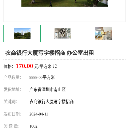
龙华
罗湖区
宝安区
西乡
兴东
石岩
福田华强北
南山科技园
农商银行大厦写字楼招商|办公室出租
南山后海
福田区
170.00
价格：
元/平方米 起
车公庙
保税区
产品数量：
9999.00平方米
发货地址：
广东省深圳市南山区
中心区
华强北
关键词：
农商银行大厦写字楼招商
南山区
西丽
发布日期：
2024-04-11
南头
高新园
阅 读 量：
1002