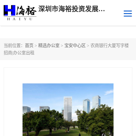
深圳市海裕投资发展有限公司
当前位置：
首页
>
精选办公室
>
宝安中心区
> 农商银行大厦写字楼
后海
科技园南区
招商|办公室出租
科技园中区
南山华侨城
前海
深圳湾科技生态园
福田中心区写字楼租赁
宝安中心区
深圳宝安
福田车公庙
罗湖水贝
南山南油