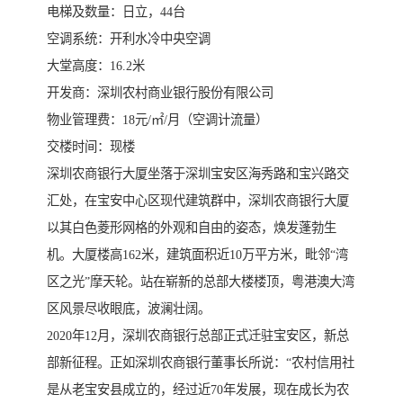
电梯及数量：日立，44台
空调系统：开利水冷中央空调
大堂高度：16.2米
开发商：深圳农村商业银行股份有限公司
物业管理费：18元/㎡/月（空调计流量）
交楼时间：现楼
深圳农商银行大厦坐落于深圳宝安区海秀路和宝兴路交
汇处，在宝安中心区现代建筑群中，深圳农商银行大厦
以其白色菱形网格的外观和自由的姿态，焕发蓬勃生
机。大厦楼高162米，建筑面积近10万平方米，毗邻“湾
区之光”摩天轮。站在崭新的总部大楼楼顶，粤港澳大湾
区风景尽收眼底，波澜壮阔。
2020年12月，深圳农商银行总部正式迁驻宝安区，新总
部新征程。正如深圳农商银行董事长所说：“农村信用社
是从老宝安县成立的，经过近70年发展，现在成长为农