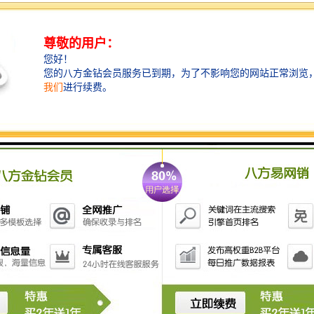
3、楼盘高度：167.48米
4、楼盘层数：地上33层，地下6层
5、容 积 率：7.42
6、绿 化 率：25.01%
7、标准层高：4.5米
8、停 车 位：498个
9、开 发 商：深圳农村商业银行股份有限公司