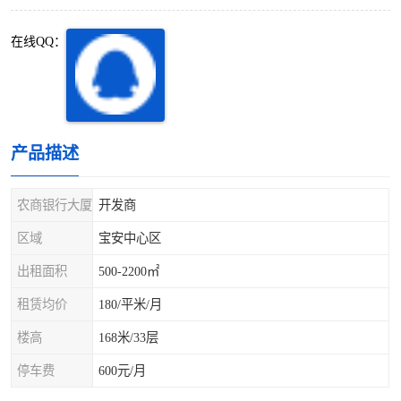
深圳超级总部基地
后海
在线QQ：
蛇口
南油
华侨城
南山蛇口
龙岗区
科技园北区
产品描述
宝安西乡
宝安新安
农商银行大厦
开发商
光明区
南山西丽
区域
宝安中心区
出租面积
500-2200㎡
龙华观澜
南山桃园
租赁均价
180/平米/月
楼高
168米/33层
停车费
600元/月