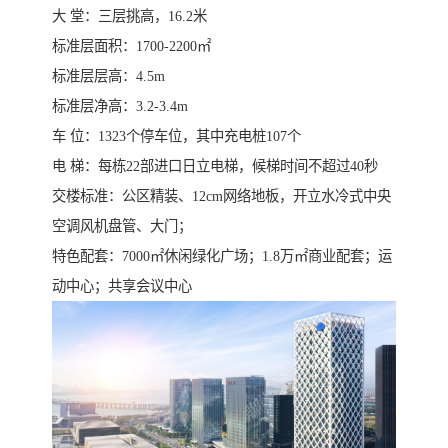
大 堂：三层挑高，16.2米
标准层面积：1700-2200㎡
标准层层高：4.5m
标准层净高：3.2-3.4m
车 位：1323个停车位，其中充电桩107个
电 梯：每栋22部进口日立电梯，候梯时间不超过40秒
交楼标准：公区精装、12cm网络地板，开立水冷式中央
空调风机盘管、大门；
特色配套：7000㎡休闲绿化广场；1.8万㎡商业配套；运
动中心；共享会议中心