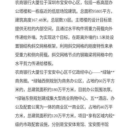
农商银行大厦位于深圳市宝安中心区，包括一栋高层办
公塔楼和一栋临近的低层场馆建筑。总面积95805平方，
建筑高度167.48米，总层数33层。主塔楼的设计目标是
提供无柱的内部空间，且通过水平构件将重力荷载向外
传递给外墙。为实现这个目标，在距离外墙约1.5米处设
置钢结构斜交网格框架，利用斜交网格的刚度特性来承
受重力和侧向荷载。斜交网格节点的钢箱梁将网格中的
水平剪力传递给楼板。
农商银行大厦位于宝安中心区千亿政经中心——*绿轴**
商务圈。*绿轴西侧规划为商务办公区，占地约60万平方
米的，总建筑面积约180万平方米，目前办公氛围浓厚。
*绿轴东侧规划建成集大型商业购物中心、五**酒店、办
公及配套公寓为一体的商业区**商业区，占地约40万平
方米，总建筑面积约120万平方米，项目*享有区域内较*
级的市政配套设施，分别是宝安体育馆、宝安图书馆