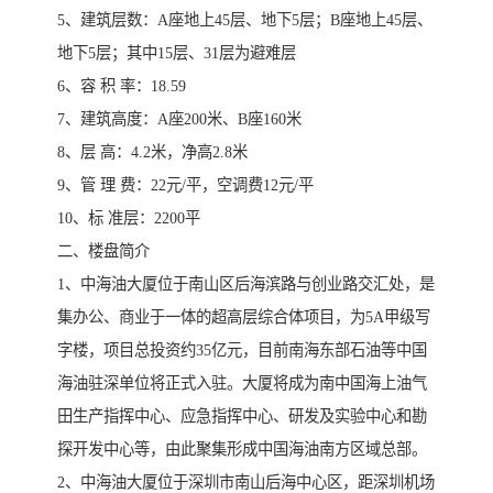
5、建筑层数：A座地上45层、地下5层；B座地上45层、
地下5层；其中15层、31层为避难层
6、容 积 率：18.59
7、建筑高度：A座200米、B座160米
8、层 高：4.2米，净高2.8米
9、管 理 费：22元/平，空调费12元/平
10、标 准层：2200平
二、楼盘简介
1、中海油大厦位于南山区后海滨路与创业路交汇处，是
集办公、商业于一体的超高层综合体项目，为5A甲级写
字楼，项目总投资约35亿元，目前南海东部石油等中国
海油驻深单位将正式入驻。大厦将成为南中国海上油气
田生产指挥中心、应急指挥中心、研发及实验中心和勘
探开发中心等，由此聚集形成中国海油南方区域总部。
2、中海油大厦位于深圳市南山后海中心区，距深圳机场