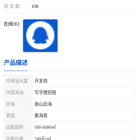
深圳超级总部基地
后海
阅 读 量：
636
蛇口
南油
在线QQ：
华侨城
南山蛇口
龙岗区
科技园北区
产品描述
宝安西乡
宝安新安
光明区
南山西丽
中海油大厦
开发商
中国海油
写字楼招租
龙华观澜
南山桃园
区域
南山后海
景观
看海景
出租面积
500-6000㎡
出租价格
240元/㎡