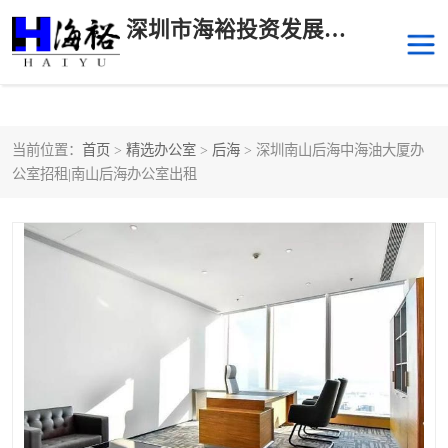
深圳市海裕投资发展有限公司
当前位置：
首页
>
精选办公室
>
后海
> 深圳南山后海中海油大厦办
后海
科技园南区
公室招租|南山后海办公室出租
科技园中区
南山华侨城
前海
深圳湾科技生态园
福田中心区写字楼租赁
宝安中心区
深圳宝安
福田车公庙
罗湖水贝
南山南油