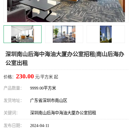
龙华
罗湖区
宝安区
西乡
兴东
石岩
福田华强北
南山科技园
深圳南山后海中海油大厦办公室招租|南山后海办
公室出租
南山后海
福田区
230.00
价格：
元/平方米 起
车公庙
保税区
产品数量：
9999.00平方米
中心区
华强北
发货地址：
广东省深圳市南山区
南山区
西丽
关键词：
深圳南山后海中海油大厦办公室招租
南头
高新园
发布日期：
2024-04-11