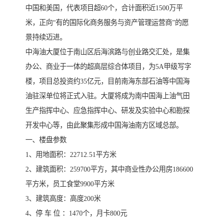
中国和美国，代表项目超60个，合计面积近1500万平
米，正向“有的国际化商务服务与资产管理运营商”的愿
景持续迈进。
中海油大厦位于南山区后海滨路与创业路交汇处，是集
办公、商业于一体的超高层综合体项目，为5A甲级写字
楼，项目总投资约35亿元，目前南海东部石油等中国海
油驻深单位将正式入驻。大厦将成为南中国海上油气田
生产指挥中心、应急指挥中心、研发及实验中心和勘探
开发中心等，由此聚集形成中国海油南方区域总部。
一、楼盘参数
1、用地面积：22712.51平方米
2、建筑面积：259700平方，其中商业性办公用房186600
平方米，员工食堂9900平方米
3、建筑高度：高度200米
4、停 车 位 ：1470个，月卡800元