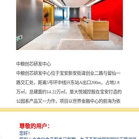
中粮创芯研发中心
中粮创芯研发中心位于宝安新安街道创业二路与留仙一
路交汇处，距离5号环中线兴东站A出口200m，占地2.8
万㎡，总建面约14.22万㎡，是大悦城控股在宝安打造的
公园系产品又一力作，项目以世界金融中心的前海为依
托，享尖岗山新兴战略产业园及留仙洞总部基地双重发
展利好。项目产品包含写字楼、创新型产业用房、LOFT
公寓、配套宿舍、商铺等。是集办公、创享空间、精品
公寓为一体的性工改工商务综合体。