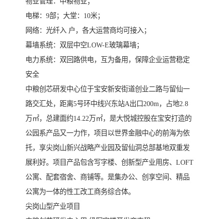
物业管理：中粮物业；
电梯：9部；大堂：10米；
网络：光纤入 户，各大运营商均可接入；
幕墙系统：双层中空LOW-E玻璃幕墙；
电力系统：双回路供电，互为备用，保障企业运营稳定
安全
中粮创芯研发中心位于宝安新安街道创业二路与留仙一
路交汇处，距离5号环中线兴东站A出口200m，占地2.8
万㎡，总建面约14.22万㎡，是大悦城控股在宝安打造的
公园系产品又一力作，项目以世界金融中心的前海为依
托，享尖岗山新兴战略产业园及留仙洞总部基地双重发
展利好。项目产品包含写字楼、创新型产业用房、LOFT
公寓、配套宿舍、商铺等。是集办公、创享空间、精品
公寓为一体的性工改工商务综合体。
尖岗山型产业项目