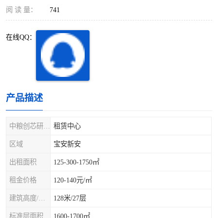
深圳超级总部基地
后海
阅 读 量：
741
蛇口
南油
在线QQ：
华侨城
南山蛇口
龙岗区
科技园北区
产品描述
宝安西乡
宝安新安
光明区
南山西丽
中粮创芯研发中心
租赁中心
区域
宝安新安
龙华观澜
南山桃园
出租面积
125-300-1750㎡
租金价格
120-140元/㎡
建筑高度/层数
128米/27层
标准层面积
1600-1700㎡