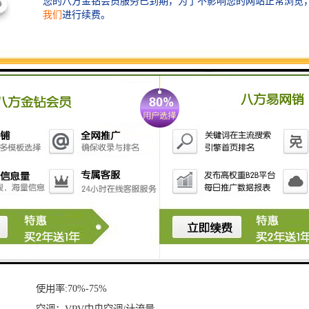
中粮创芯研发中心位处宝安区新安街道69区，占地2.41
万平米，总建面18.8万平米，是汇聚研发办公、产业公
寓、品质生活为一体的成员性现代产业综合体。项目以
食品安全、互联网、物联网等产业为。
尖岗山型产业项目
中粮创芯研发中心甲 级写字楼开发商直租
出租面积：124-270-1700-5000㎡
租金：毛坯120元/㎡、精装修130元/㎡
中粮创芯研发中心基本信息
建筑高度/层数：128米/27层
标准层面积：1600-1700㎡
层高：4.2米净高3米
物业费：12.8元/㎡
使用率:70%-75%
空调：VRV中央空调/计流量