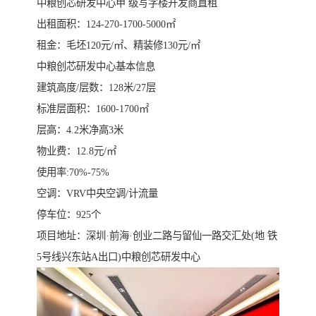
中粮创芯研发中心甲 级写字楼开发商直租
出租面积：124-270-1700-5000㎡
租金：毛坯120元/㎡、精装修130元/㎡
中粮创芯研发中心基本信息
建筑高度/层数：128米/27层
标准层面积：1600-1700㎡
层高：4.2米净高3米
物业费：12.8元/㎡
使用率:70%-75%
空调：VRV中央空调/计流量
停车位：925个
项目地址：深圳·前海·创业二路与留仙一路交汇处(地 铁
5号线兴东站A出口)中粮创芯研发中心