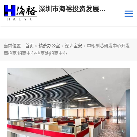
深圳市海裕投资发展有限公司
当前位置：
首页
>
精选办公室
>
深圳宝安
> 中粮创芯研发中心开发
后海
科技园南区
商招商/招商中心/招商处|招商中心
科技园中区
南山华侨城
前海
深圳湾科技生态园
福田中心区写字楼租赁
宝安中心区
深圳宝安
福田车公庙
罗湖水贝
南山南油