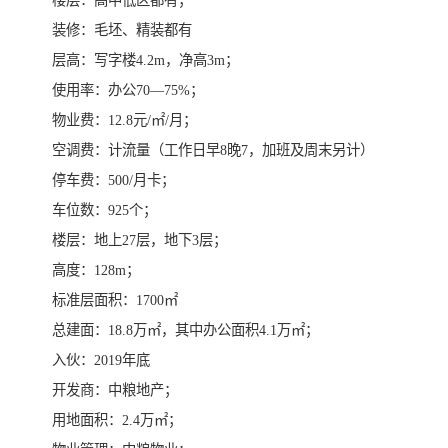
楼层：高中低区都有；
装修：毛坯、精装都有
层高：写字楼4.2m，净高3m；
使用率：办公70—75%；
物业费：12.8元/㎡/月；
空调费：计流量（工作日早8晚7，加班及周末另计）
停车费：500/月卡；
车位数：925个；
楼层：地上27层，地下3层；
高度：128m；
标准层面积：1700㎡
总建面：18.8万㎡，其中办公面积4.1万㎡；
入伙：2019年底
开发商：中粮地产；
用地面积：2.4万㎡；