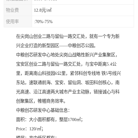
物业费
12.8元/㎡
使用率
:70%-75%
在尖岗山创业二路与留仙一路交汇处，就有一个专为新
兴企业打造的新型园区——中粮创芯公园。
中粮创芯研发中心地处尖岗山战略性新兴产业集聚区，
宝安区创业二路与留仙一路交汇处，与宝中距离5.4公
里，距离南山科技园6公里，紧邻科创专线地 铁5号线兴
东站，速联通前海、宝安、留仙洞、坂田科创核心，南
光高速、沿江高速两大城市产业主动脉，链接诚心与科
创聚集区，帷幄商务效率。
中粮创芯研发中心基础信息：
面积：大小面积都有，整层1700㎡；
Price：120/㎡；