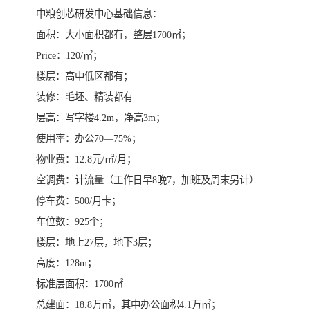
中粮创芯研发中心基础信息：
面积：大小面积都有，整层1700㎡；
Price：120/㎡；
楼层：高中低区都有；
装修：毛坯、精装都有
层高：写字楼4.2m，净高3m；
使用率：办公70—75%；
物业费：12.8元/㎡/月；
空调费：计流量（工作日早8晚7，加班及周末另计）
停车费：500/月卡；
车位数：925个；
楼层：地上27层，地下3层；
高度：128m；
标准层面积：1700㎡
总建面：18.8万㎡，其中办公面积4.1万㎡；