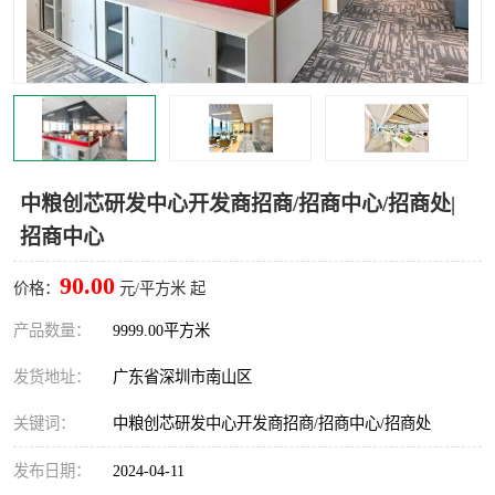
龙华
罗湖区
宝安区
西乡
兴东
石岩
福田华强北
南山科技园
中粮创芯研发中心开发商招商/招商中心/招商处|
招商中心
南山后海
福田区
90.00
价格：
元/平方米 起
车公庙
保税区
产品数量：
9999.00平方米
中心区
华强北
发货地址：
广东省深圳市南山区
南山区
西丽
关键词：
中粮创芯研发中心开发商招商/招商中心/招商处
南头
高新园
发布日期：
2024-04-11