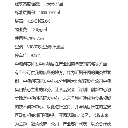
建筑高度/层数：128米/27层
标准层面积：1600-1700㎡
层高：4.2米净高3米
物业费：12.8元/㎡
使用率:70%-75%
空调：VRV中央空调/计流量
停车位：925个
中粮创芯研发中心项目在产业招商与营销策略等方面，
有不少可供我司借鉴的地方，作为近期开园的同类型案
例，中粮创芯研发中心充分利用大悦城控股母公司中粮
集团核心主业的优势，让食品安全（深圳）创新中心初
步确定中粮创芯研发中心，未来号称打造成为食品领域
的技术创新中心，以此进行宣传，并与项目所在的宝安
区政府相关部门积联系。开园活动以“湾区，芯悦未来”
为主题，邀请政府、公司、产业客户代表，以及合作伙