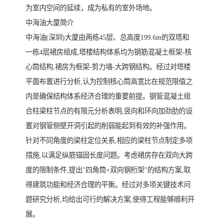
为室内空间的延续，成为私有的室外场地。
中海油大厦简介
中海油(深圳)大厦由两栋45层、总高度199.6m的双塔和
一栋4层裙房组成,塔楼结构体系均为钢筋混凝土框架-核
心筒结构,裙房为框架-剪力墙-大跨钢结构。经过对塔楼
平面布置进行分析,认为控制核心筒高宽比在规范限值之
内是确保结构体系经济合理的重要前提。钢管混凝土组
合柱梁柱节点的有限元分析表明,竖向和环向加劲肋的设
置对钢管侧壁开洞引起的削弱能起到有效的补强作用。
针对不同角度的梁柱定位关系,相应的梁柱节点制定多项
措施,以满足纵筋锚固长度问题。考虑裙房存在双向大跨
度的限制条件,提出"四角筒+双向钢桁架"的结构方案,取
得建筑功能和经济合理的平衡。经过对多项关键技术问
题研究分析,均给出可行的解决方案,使得工程能够顺利开
展。