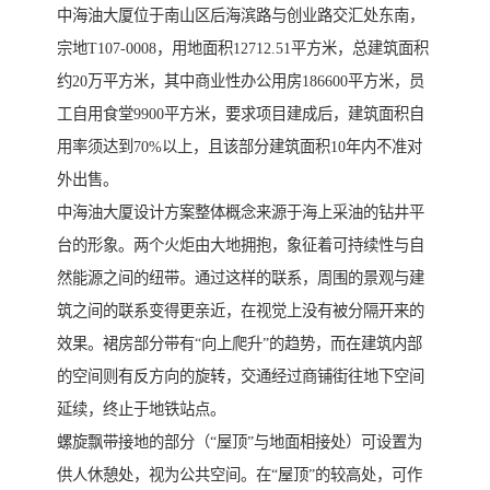
中海油大厦位于南山区后海滨路与创业路交汇处东南，
宗地T107-0008，用地面积12712.51平方米，总建筑面积
约20万平方米，其中商业性办公用房186600平方米，员
工自用食堂9900平方米，要求项目建成后，建筑面积自
用率须达到70%以上，且该部分建筑面积10年内不准对
外出售。
中海油大厦设计方案整体概念来源于海上采油的钻井平
台的形象。两个火炬由大地拥抱，象征着可持续性与自
然能源之间的纽带。通过这样的联系，周围的景观与建
筑之间的联系变得更亲近，在视觉上没有被分隔开来的
效果。裙房部分带有“向上爬升”的趋势，而在建筑内部
的空间则有反方向的旋转，交通经过商铺街往地下空间
延续，终止于地铁站点。
螺旋飘带接地的部分（“屋顶”与地面相接处）可设置为
供人休憩处，视为公共空间。在“屋顶”的较高处，可作