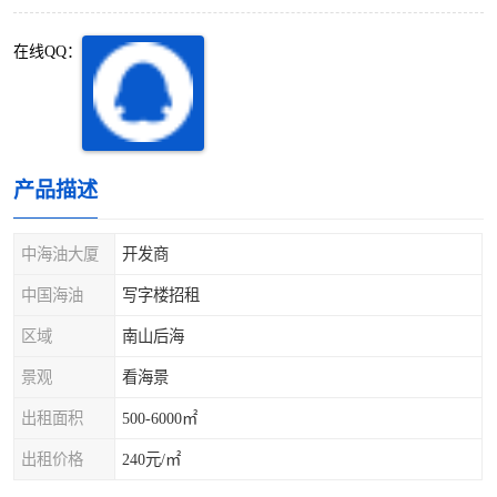
深圳超级总部基地
后海
在线QQ：
蛇口
南油
华侨城
南山蛇口
龙岗区
科技园北区
产品描述
宝安西乡
宝安新安
中海油大厦
开发商
光明区
南山西丽
中国海油
写字楼招租
区域
南山后海
龙华观澜
南山桃园
景观
看海景
出租面积
500-6000㎡
出租价格
240元/㎡