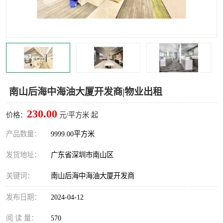
龙华
罗湖区
宝安区
西乡
兴东
石岩
福田华强北
南山科技园
南山后海中海油大厦开发商|物业出租
南山后海
福田区
230.00
价格：
元/平方米 起
车公庙
保税区
产品数量：
9999.00平方米
发货地址：
广东省深圳市南山区
中心区
华强北
关键词：
南山后海中海油大厦开发商
南山区
西丽
发布日期：
2024-04-12
南头
高新园
阅 读 量：
570