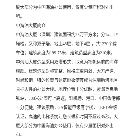
厦大部分为中国海油办公使用，仅有少量面积对外出
租。
中海油大厦简介
中海油大厦（深圳）建筑面积约25万平方米；分1#、2#
塔楼，又称双子塔，地上45层，地下4层 ，共1270个停
车位；建筑高度为199.75米，建筑造型高度为210米。
中海油大厦造型采用双塔形式，取意为扬帆远航的海洋
旗舰。建筑造型对称完整，风格庄重内敛，大方严谨，
时尚和谐。特的位置与建筑形象使其成为深圳后海地区
具标志性的办公大楼。地理位置十分优越，紧邻登良地
铁站，200米处即可上高速，到机场、港口、中国香港都
十分便捷。建筑素质，5A智能甲级写字楼，LEED金级
认证，高速的电梯系统让您长候梯时间不超过35秒。大
厦大部分为中国海油办公使用，仅有少量面积对外出
租。