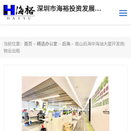
深圳市海裕投资发展有限公司
当前位置：
首页
>
精选办公室
>
后海
> 南山后海中海油大厦开发商|
后海
科技园南区
物业出租
科技园中区
南山华侨城
前海
深圳湾科技生态园
福田中心区写字楼租赁
宝安中心区
深圳宝安
福田车公庙
罗湖水贝
南山南油