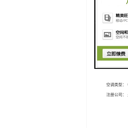
标准层高：4
大堂层高：1
总面积：166
标准层面积：
电梯：20部
电梯：迅达
车位： 656
车位租金：10
空调类型： 中
注册公司： 