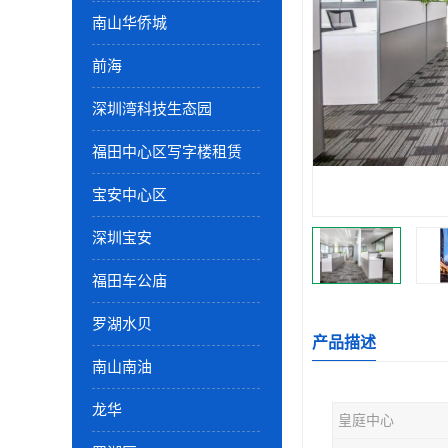
南山华侨城
前海
深圳湾科技生态园
福田中心区写字楼租赁
宝安中心区
深圳宝安
福田车公庙
罗湖水贝
产品描述
南山南油
龙华
皇庭中心