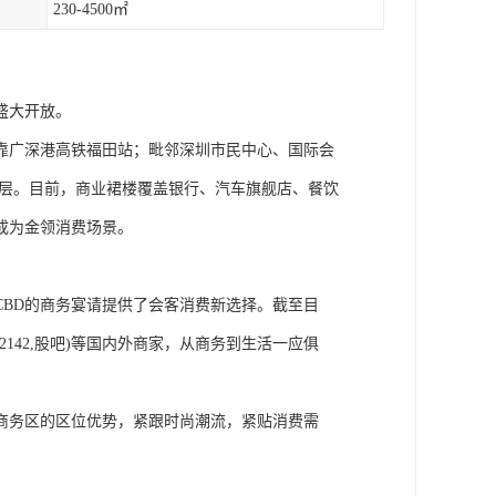
230-4500㎡
已盛大开放。
临靠广深港高铁福田站；毗邻深圳市民中心、国际会
五层。目前，商业裙楼覆盖银行、汽车旗舰店、餐饮
成为金领消费场景。
BD的商务宴请提供了会客消费新选择。截至目
142,股吧)等国内外商家，从商务到生活一应俱
商务区的区位优势，紧跟时尚潮流，紧贴消费需