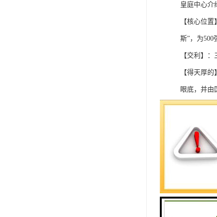
皇庭中心介
【核心位置
斯”，为50
【交利】：
【得天厚的
眼底，并由
二、楼盘信
开发公司：
竣工年份：2
物业公司：
物管费：33
等级：甲级
楼盘总层：5