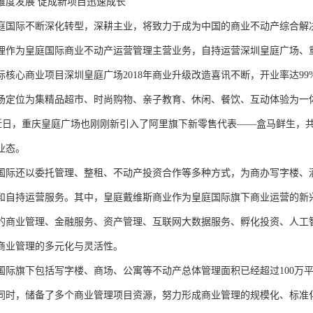
维度发展 促成新项目迅速成长
庭国际不断深化转型，深耕主业，将致力于成为中国的商业不动产综合解
理作为皇庭国际商业不动产运营管理主营业务，自持运营深圳皇庭广场、
际核心商业项目深圳皇庭广场2018年商业升级改造喜讯不断，开业率达9
场定位为集精品超市、时尚购物、亲子教育、休闲、餐饮、互动体验为一
。而近日，重庆皇庭广场也刚刚新引入了阿里旗下新零售代表——盒马鲜生
业态。
国际还以委托管理、整租、不动产投资合作等多种方式，为商办写字楼、
和自持运营服务。其中，皇庭戴维斯商业作为皇庭国际旗下商业运营的新兴
的商业管理、金融服务、资产管理、互联网大数据服务、孵化投资、人工
商业管理的多元化与灵活性。
国际旗下包括写字楼、商场、公寓等不动产总体管理面积已经超过100万
同时，储备了多个商业管理项目资源，努力形成商业管理的规模化、标准