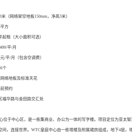
层
.3米（网络架空地板150mm，净高3米）
0平方
0平起租（大小面积可选）
400/平/月
3元/平/月（包含空调费）
56个
：网络地板及标准天花
提前预约
区福华路与金田路交汇处
中心位于中心区，是一栋集商业、办公为一体的写字楼。项目定位为亚太
间，连接世界。WTC皇庭中心由一栋塔楼及附属裙房组成，地下4层，塔楼地