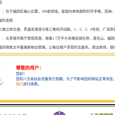
绍
】：位于福田区轴心位置，360度视域。是国内单体面积的写字楼，容纳、
0强的选择;
三维立体交通，贯通深港澳与珠三角经济动脉，1、2、3、4号线，广深高铁
】：北享城市客厅景观资源，南看1.7万平方米楼前绿化带，莲花山、福田
国际物管太平戴维斯物业管理，让每位租户享受的五服务。周边商场、银
息
深圳市皇庭房地产开发有限公司
014年
深圳市皇庭国际物业管理有限公司
元
4