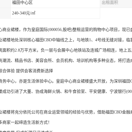
福田中心区
出租面积
240-340元/㎡
商业裙楼，作为皇庭国际(000056,股吧)整租运营的购物中心项目，现
业裙楼地处深圳核心福田CBD中轴线之上，与地铁1、4号线无缝对接，
筑面积约2.8万平方米，负一层与会展中心地铁站及连城广场相连，地上
尚潮流、精品书店、美容会所、会员机构、培训机构等多种业态，将打造
综合体验 提供会客消费新选择
商务中心，亦是生活体验中心。皇庭中心商业裙楼盛大开放，为深圳福田C
楼成功引进了大董、协成海鲜火锅、和牛食验室、平安健康、宁波银行(002
业裙楼将充分依托公司在商业运营领域的经验与优势，借助福田CBD金融
多商家一起缔造生活新方式！