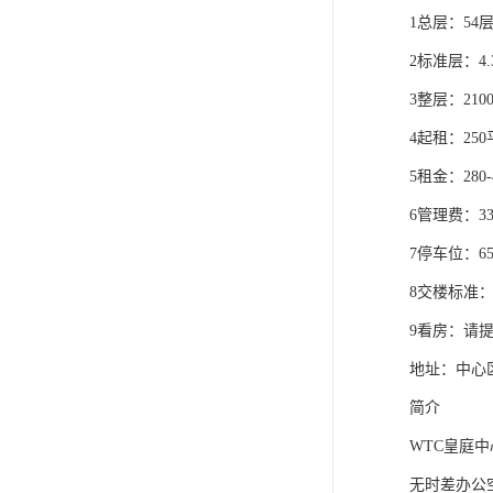
1总层：54
2标准层：4
3整层：210
4起租：25
5租金：280-
6管理费：3
7停车位：6
8交楼标准
9看房：请
地址：中心
简介
WTC皇庭
无时差办公空