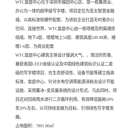
WTC皇庭中心位于深圳市福田中心区、是一栋集商业、
办公为一体的超甲级写字楼、项目定位为亚太智慧金融
城、以高标准软硬件配套、为进驻企业打造无时差办公
空间、连接世界、WTC皇庭中心由一栋塔楼及附属裙房
组成、地下4层、塔楼地上54层、建筑高度249.88米、裙
楼1-6层、为商业配套
WTC皇庭中心建筑主体设计强调大气、、简洁的形象、
兼获美国LEED金级认证及中国绿色建筑标识认证二星
级的写字楼项目、在生态舒适性、设备节能等建立极高
标准、皇庭中心、针对水电空调等能源消耗去设计节能
设施、采用蓄冰+变风量系统的设计形式、与此同时、项
目还对回收雨水进行二次循环利用、有效降低能耗10%
至20%左右、以可持续发展为目标、引领绿色写字楼发
展。
占地面积：7891.80㎡