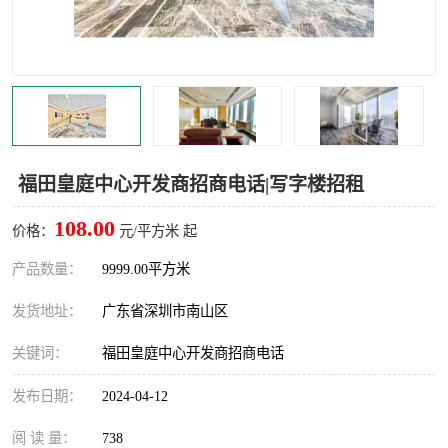
龙华
罗湖区
宝安区
西乡
兴东
石岩
福田华强北
南山科技园
福田皇庭中心开发商招商电话|写字楼招租
南山后海
福田区
108.00
价格：
元/平方米 起
车公庙
保税区
产品数量：
9999.00平方米
发货地址：
广东省深圳市南山区
中心区
华强北
关键词：
福田皇庭中心开发商招商电话
南山区
西丽
发布日期：
2024-04-12
南头
高新园
阅 读 量：
738