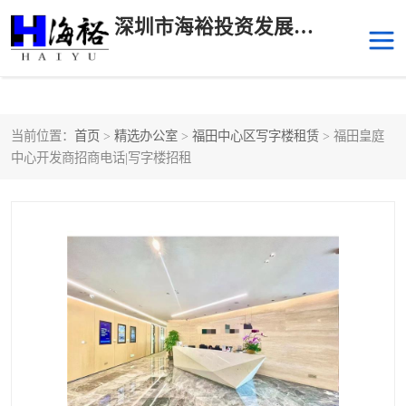
深圳市海裕投资发展有限公司
当前位置：
首页
>
精选办公室
>
福田中心区写字楼租赁
> 福田皇庭
后海
科技园南区
中心开发商招商电话|写字楼招租
科技园中区
南山华侨城
前海
深圳湾科技生态园
福田中心区写字楼租赁
宝安中心区
深圳宝安
福田车公庙
罗湖水贝
南山南油