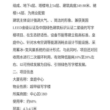
组成、地下4层、塔楼地上54层、建筑高度249.88米、裙
楼1-6层、为商业配套
建筑主体设计强调大气、、简洁的形象、兼获美国
LEED金级认证及中国绿色建筑标识认证二星级的写字
楼项目、在生态舒适性、设备节能等建立极高标准、皇
庭中心、针对水电空调等能源消耗去设计节能设施、采
用蓄冰+变风量系统的设计形式、与此同时、项目还对回
收雨水进行二次循环利用、有效降低能耗10%至20%左
右、以可持续发展为目标、引领绿色写字楼发展。
二、项目信息
大厦名称：皇庭中心
物业性质：超甲级写字楼
所属商圈：中心区CBD
使用率：约68%
层高：4.3-4.5米