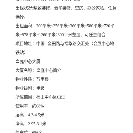
出租状况:精致装修、豪华装修、空房、办公家私、任意
选择。
出租面积：200平米~256平米~360平米~580平米~720平
米~978平米~1260平米2300平米整层、可任意组合
项目地址：中国··金田路与福华路交汇处（会展中心地
铁站）
皇庭中心大厦
大厦名称：皇庭中心简介
物业性质：写字楼
物业级别：甲级
所属商圈：福田中心区CBD
使用率：约68%
层高：4.3-4.5米
净高：2.95-3.1米
停车位：656个