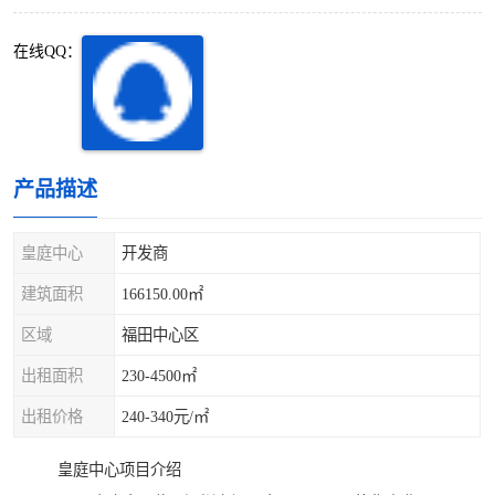
深圳超级总部基地
后海
在线QQ：
蛇口
南油
华侨城
南山蛇口
龙岗区
科技园北区
产品描述
宝安西乡
宝安新安
皇庭中心
开发商
光明区
南山西丽
建筑面积
166150.00㎡
区域
福田中心区
龙华观澜
南山桃园
出租面积
230-4500㎡
出租价格
240-340元/㎡
皇庭中心项目介绍