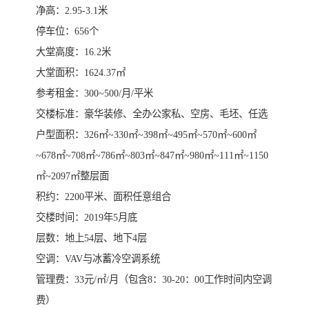
净高：2.95-3.1米
停车位：656个
大堂高度：16.2米
大堂面积：1624.37㎡
参考租金：300~500/月/平米
交楼标准：豪华装修、全办公家私、空房、毛坯、任选
户型面积：326㎡~330㎡~398㎡~495㎡~570㎡~600㎡
~678㎡~708㎡~786㎡~803㎡~847㎡~980㎡~111㎡~1150
㎡~2097㎡整层面
积约：2200平米、面积任意组合
交楼时间：2019年5月底
层数：地上54层、地下4层
空调：VAV与冰蓄冷空调系统
管理费：33元/㎡/月（包含8：30-20：00工作时间内空调
费）