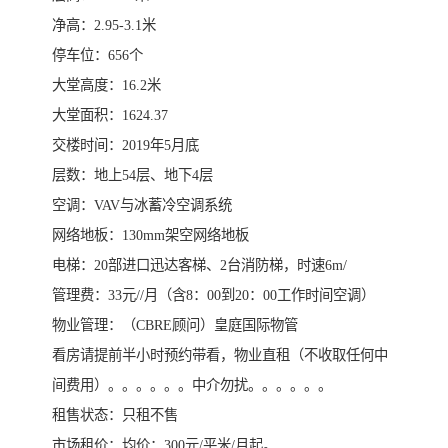
净高：2.95-3.1米
停车位：656个
大堂高度：16.2米
大堂面积：1624.37
交楼时间：2019年5月底
层数：地上54层、地下4层
空调：VAV与冰蓄冷空调系统
网络地板：130mm架空网络地板
电梯：20部进口迅达客梯、2台消防梯，时速6m/
管理费：33元//月（含8：00到20：00工作时间空调）
物业管理：（CBRE顾问）皇庭国际物管
看房请提前半小时预约带看，物业直租（不收取任何中
间费用）。。。。。。中介勿扰。。。。。。
租售状态：只租不售
市场租价：均价：300元/平米/月起。