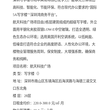
深圳写字楼市场中具有特核心竞争力，能够充分体现出
高科技、智能化、节能环保、符合现代办公要求的“国际
5A写字楼”“深圳湾商务平台”。
航天科技广场项目由2栋层建筑组成的超级写字楼，外立
面用半钢化夹胶双银LOW-E中空玻璃，打造全透明、绿
色生态办公环境；选用美国开利空调系统，以低耗能、
低噪音打造符合企业的高度舒适、人性化办公环境，大
楼物业管理服务周到，保安制度，大增强系数，确保商
务和纯粹。
项目名称：航天科技广场
类 型：写字楼（）
地 址：深圳市南山区东填海区后海滨路与海德三道交叉
口东北角
楼 层：28层
日租金均价：220.0-300.0 元/㎡·月