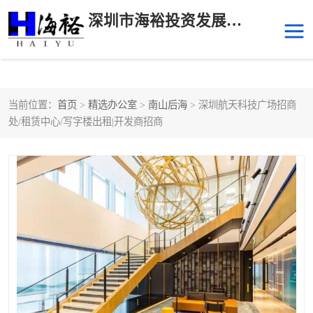
深圳市海裕投资发展有限公司
当前位置：
首页
>
精选办公室
>
南山后海
> 深圳航天科技广场招商
后海
科技园南区
处/租赁中心/写字楼出租|开发商招商
科技园中区
南山华侨城
前海
深圳湾科技生态园
福田中心区写字楼租赁
宝安中心区
深圳宝安
福田车公庙
罗湖水贝
南山南油