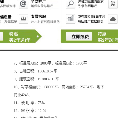
1、行政区域： 南山区
2、建筑类型： 高 层
3、物业类别： 写字楼
4、开发商： 深圳市航天高科投资管理有限公司
5、航天科技广场由2栋层建筑组成的写字楼主楼A座：
地上48层，一下4层，238米辅楼B座：地上28层，地下4
层，138米群楼：6层 ，31.6米，层高5.1米
6、楼盘层高：4.3米，净高：3.2米，大堂高：31.6米
7、标准层A座：2000平，标准层B座：1700平
8、占地面积：156618.67平
9、建筑面积：1978037.15平
10、写字楼面积：130000平、商场面积：25754平、地下
商业4246、
11、使 用 率：75%
12、容 积 率：12.04