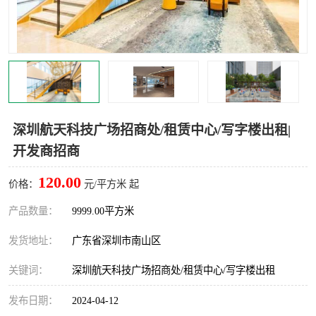
龙华
罗湖区
宝安区
西乡
兴东
石岩
福田华强北
南山科技园
深圳航天科技广场招商处/租赁中心/写字楼出租|
开发商招商
南山后海
福田区
120.00
价格：
元/平方米 起
车公庙
保税区
产品数量：
9999.00平方米
中心区
华强北
发货地址：
广东省深圳市南山区
南山区
西丽
关键词：
深圳航天科技广场招商处/租赁中心/写字楼出租
南头
高新园
发布日期：
2024-04-12