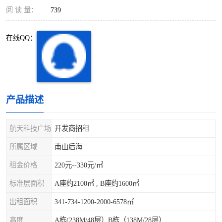
深圳超级总部基地
后海
阅 读 量：
739
蛇口
南油
在线QQ：
华侨城
南山蛇口
龙岗区
科技园北区
产品描述
宝安西乡
宝安新安
光明区
南山西丽
航天科技广场
开发商招租
所属区域
南山后海
龙华观澜
南山桃园
租金价格
220元--330元/㎡
标准层面积
A座约2100㎡ , B座约1600㎡
出租面积
341-734-1200-2000-6578㎡
高度
A栋(238M/48层）B栋（138M/28层）