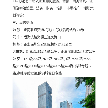
2.中心配有一站式企业顾问服务，包括：商务咨询、注
册及初始设置、法务、财务、培训、市场推广、活动策
划等等；
三、周边交通
地 铁：距离轨道交通2号线11号线后海站约300米
驾 车：后海滨路海德三道叉路口
机 场：距离深圳宝安国际机场17.75公里
火车站：距离深圳站17.95公里，距离深圳北站13.37公里
公 交：121路;229路;b605路;b839路;j1路;m209路;m222
路;m299路;m430路;m474路;m475路;n24路;高峰专线12
路;高峰专线92路;欧洲城假日专线