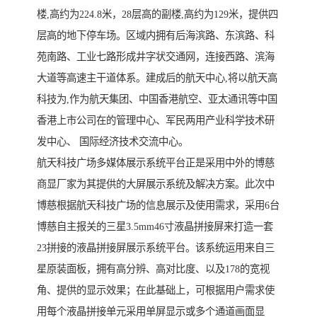
楼,高约为224.8米，28层高的副楼,高约为129米，提供四
层高的地下停车场。区域内拥有后海滨路、东滨路、科
苑南路、工业七路形成井字状交通网，连接西路、滨海
大道等高速主干道体系。建成后的航天中心,将以航天高
科技为,作为航天集团、中国香港航空、亚太通讯等中国
香港上市公司在的管理中心、军民两用产业科学技术研
发中心、 国际经济技术交流中心。
航天科技广场多媒体展示系统平台正是采用中外的博慈
商显厂家为其提供的大屏展示系统及解决方案。此次中
博慈根据航天科技广场的信息展示及使用需求，采用6台
博慈自主报关的三星3.5mm46寸液晶拼接屏来打造一套
23拼接的液晶拼接屏展示系统平台。该系统运用来自三
星原装面板，拥有高分辨、高对比度、以及178的宽视
角、提供的显示效果；在此基础上，可根据用户需求使
用每个液晶拼接单元采用单屏显示或多个通道画面显