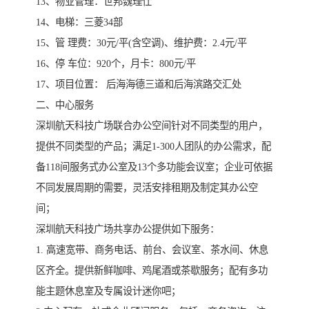
13、物业管理：世邦魏理仕
14、电梯：三菱34部
15、管 理费：30元/平(含空调)、维护费：2.4元/平
16、停 车位：920个，月卡：800元/平
17、项目位置： 后海海德三道和后海滨路交汇处
二、中心服务
深圳航天科技广场联合办公空间针对不同类型的用户，
提供不同类型的产品；满足1-300人团队的办公需求，配
备118间服务式办公室及13个多功能会议室；企业可依据
不同发展周期的需要，灵活安排租期及制定其办公空
间；
深圳航天科技广场共享办公提供如下服务：
1. 高速宽带、商务电话、前台、会议室、茶水间、休息
区齐全。提供新鲜咖啡、鸡尾酒或茶歇服务；配有多功
能主题休息室及专属设计迷你吧；