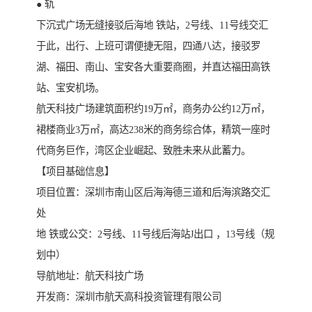
● 轨
下沉式广场无缝接驳后海地 铁站，2号线、11号线交汇
于此，出行、上班可谓便捷无阻，四通八达，接驳罗
湖、福田、南山、宝安各大重要商圈，并直达福田高铁
站、宝安机场。
航天科技广场建筑面积约19万㎡，商务办公约12万㎡，
裙楼商业3万㎡，高达238米的商务综合体，精筑一座时
代商务巨作，湾区企业崛起、致胜未来从此蓄力。
【项目基础信息】
项目位置：深圳市南山区后海海德三道和后海滨路交汇
处
地 铁或公交：2号线、11号线后海站J出口 ，13号线（规
划中）
导航地址：航天科技广场
开发商：深圳市航天高科投资管理有限公司