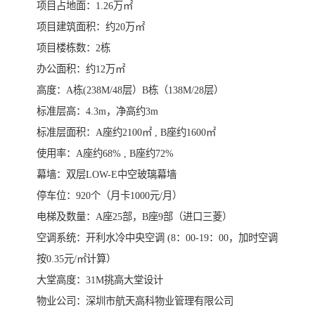
项目占地面：1.26万㎡
项目建筑面积：约20万㎡
项目楼栋数：2栋
办公面积：约12万㎡
高度：A栋(238M/48层）B栋（138M/28层）
标准层高：4.3m，净高约3m
标准层面积：A座约2100㎡ , B座约1600㎡
使用率：A座约68% , B座约72%
幕墙：双层LOW-E中空玻璃幕墙
停车位：920个（月卡1000元/月）
电梯及数量：A座25部，B座9部（进口三菱）
空调系统：开利水冷中央空调 (8：00-19：00，加时空调
按0.35元/㎡计算）
大堂高度：31M挑高大堂设计
物业公司：深圳市航天高科物业管理有限公司