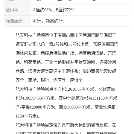
使用率
A座约68% , B座约72%
标准层高
4.3m，净高约3m
航天科技广场项目位于深圳市南山区后海滨路与海德三
道交汇处东北角，双2号线和11号线上盖，东临深圳湾滨
海休闲长廊，西接后海绿地广场，拥有后海滨路、东滨
路、科苑南路、工业七路形成井字状交通网，连接沙河
西路、滨海大道等高速主干道体系；周边商务配套设施
齐全，商场、银行、酒店等一应俱全。
航天科技广场项目用地面积12618.67平方米，总建筑面
积为196594.53平方米，其中计建筑面积为151150平方米
(写字楼120000平方米、商业30000平方米、商业性连廊
1150平方米)。
航天科技广场项目定位为具有航天标识的城市建筑，在