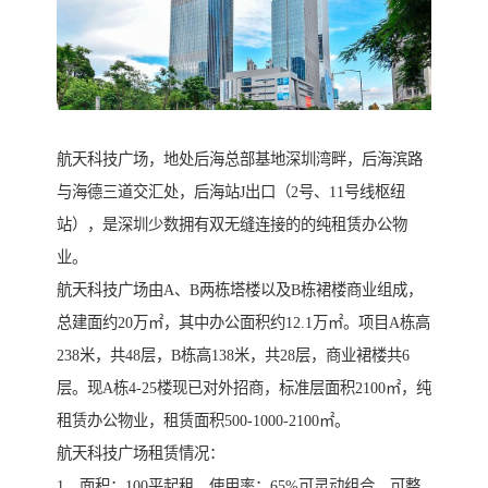
航天科技广场，地处后海总部基地深圳湾畔，后海滨路
与海德三道交汇处，后海站J出口（2号、11号线枢纽
站），是深圳少数拥有双无缝连接的的纯租赁办公物
业。
航天科技广场由A、B两栋塔楼以及B栋裙楼商业组成，
总建面约20万㎡，其中办公面积约12.1万㎡。项目A栋高
238米，共48层，B栋高138米，共28层，商业裙楼共6
层。现A栋4-25楼现已对外招商，标准层面积2100㎡，纯
租赁办公物业，租赁面积500-1000-2100㎡。
航天科技广场租赁情况：
1、面积：100平起租，使用率：65%可灵动组合，可整