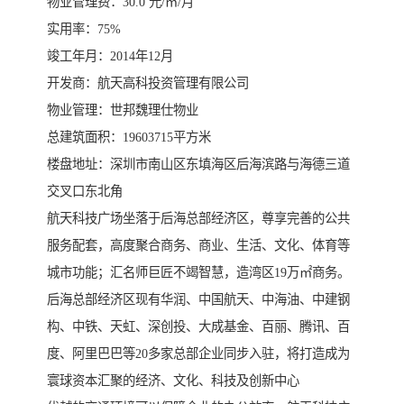
物业管理费：30.0 元/㎡/月
实用率：75%
竣工年月：2014年12月
开发商：航天高科投资管理有限公司
物业管理：世邦魏理仕物业
总建筑面积：19603715平方米
楼盘地址：深圳市南山区东填海区后海滨路与海德三道
交叉口东北角
航天科技广场坐落于后海总部经济区，尊享完善的公共
服务配套，高度聚合商务、商业、生活、文化、体育等
城市功能；汇名师巨匠不竭智慧，造湾区19万㎡商务。
后海总部经济区现有华润、中国航天、中海油、中建钢
构、中铁、天虹、深创投、大成基金、百丽、腾讯、百
度、阿里巴巴等20多家总部企业同步入驻，将打造成为
寰球资本汇聚的经济、文化、科技及创新中心