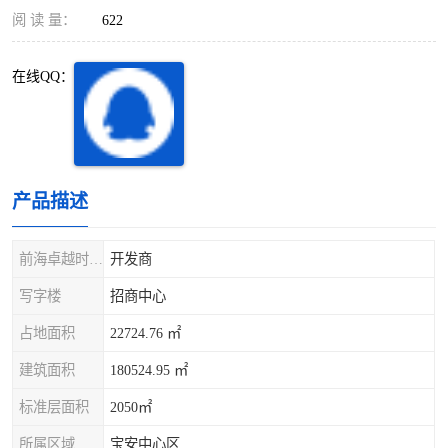
深圳超级总部基地
后海
阅 读 量：
622
蛇口
南油
在线QQ：
华侨城
南山蛇口
龙岗区
科技园北区
产品描述
宝安西乡
宝安新安
光明区
南山西丽
前海卓越时代广场
开发商
写字楼
招商中心
龙华观澜
南山桃园
占地面积
22724.76 ㎡
建筑面积
180524.95 ㎡
标准层面积
2050㎡
所属区域
宝安中心区