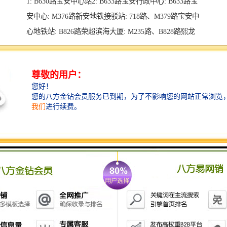
1: B630路宝安中心站2: B633路宝安行政中心: B633路宝
安中心: M376路新安地铁接驳站: 718路、M379路宝安中
心地铁站: B826路荣超滨海大厦: M235路、B828路熙龙
湾: M235路、B828路宝安图书馆: M235路宝华地铁站
1: B828路
其他交通方式：宝华路与海天路交汇处西南角约100米
规划信息：其占地面积为22724.76平方米，容积率暂无
数据，绿化率30%，共2栋楼，停车位720个
周边配套：银行：光大银行、招商银行、工商银行、交
通银行、建设银行、中国银行文体：体育中心、体育
馆、图书馆、少年宫、演艺中心、海滨广场公园：公
园、滨海公园市政：宝安区
内部配套：学校：社区公立小学