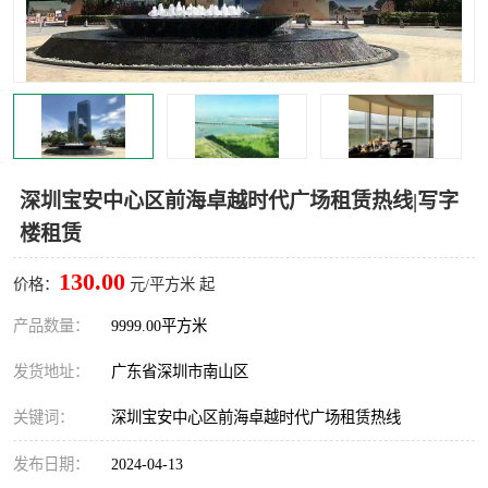
龙华
罗湖区
宝安区
西乡
兴东
石岩
福田华强北
南山科技园
深圳宝安中心区前海卓越时代广场租赁热线|写字
楼租赁
南山后海
福田区
130.00
价格：
元/平方米 起
车公庙
保税区
产品数量：
9999.00平方米
中心区
华强北
发货地址：
广东省深圳市南山区
南山区
西丽
关键词：
深圳宝安中心区前海卓越时代广场租赁热线
南头
高新园
发布日期：
2024-04-13