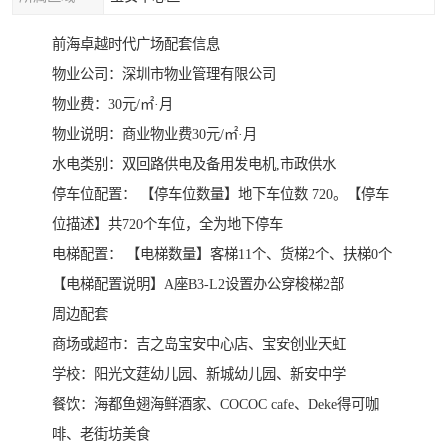
前海卓越时代广场配套信息
物业公司：深圳市物业管理有限公司
物业费：30元/㎡·月
物业说明：商业物业费30元/㎡·月
水电类别：双回路供电及备用发电机,市政供水
停车位配置： 【停车位数量】地下车位数 720。【停车
位描述】共720个车位，全为地下停车
电梯配置： 【电梯数量】客梯11个、货梯2个、扶梯0个
【电梯配置说明】A座B3-L2设置办公穿梭梯2部
周边配套
商场或超市：吉之岛宝安中心店、宝安创业天虹
学校：阳光文莛幼儿园、新城幼儿园、新安中学
餐饮：海都鱼翅海鲜酒家、COCOC cafe、Deke得可咖
啡、老街坊美食