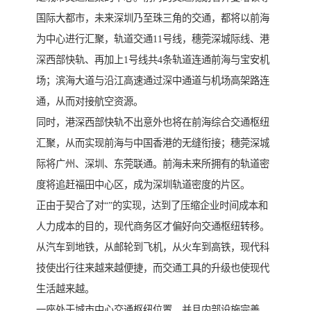
国际大都市，未来深圳乃至珠三角的交通，都将以前海
为中心进行汇聚，轨道交通11号线，穗莞深城际线、港
深西部快轨、再加上1号线共4条轨道连通前海与宝安机
场；滨海大道与沿江高速通过深中通道与机场高架路连
通，从而对接航空资源。
同时，港深西部快轨不出意外也将在前海综合交通枢纽
汇聚，从而实现前海与中国香港的无缝衔接；穗莞深城
际将广州、深圳、东莞联通。前海未来所拥有的轨道密
度将追赶福田中心区，成为深圳轨道密度的片区。
正由于契合了对“”的实现，达到了压缩企业时间成本和
人力成本的目的，现代商务区才偏好向交通枢纽转移。
从汽车到地铁，从邮轮到飞机，从火车到高铁，现代科
技使出行往来越来越便捷，而交通工具的升级也使现代
生活越来越。
一座处于城市中心交通枢纽位置，并且内部设施完善、