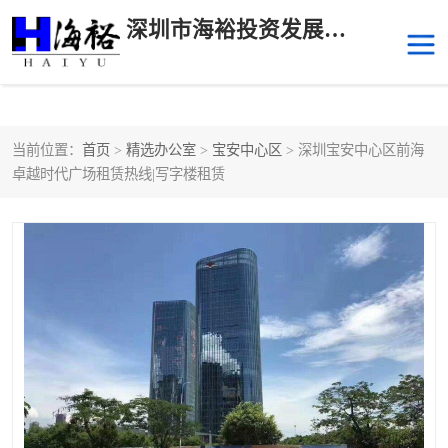
深圳市海裕投资发展有限公司
当前位置：
首页
>
精选办公室
>
宝安中心区
> 深圳宝安中心区前海
后海
科技园南区
卓越时代广场租赁热线|写字楼租赁
科技园中区
南山华侨城
前海
深圳湾科技生态园
福田中心区写字楼租赁
宝安中心区
深圳宝安
福田车公庙
罗湖水贝
南山南油