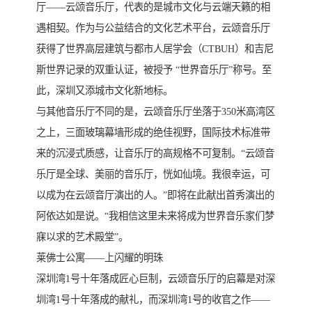
厅——云颂音乐厅，代表的是城市文化与云端天籁的相
遇相契。作为与公益结合的文化艺术平台，云颂音乐厅
获得了世界高层建筑与都市人居学会（CTBUH）和吉尼
斯世界记录的双重认证，被授予 “世界音乐厅”称号。至
此，深圳又添城市文化新地标。
与其他音乐厅不同的是，云颂音乐厅坐落于350米高湾区
之上，三面玻璃幕墙形成的绝佳视野，国际技术标准带
来的沉浸式质感，让音乐厅的高规格不可复制。“云颂音
乐厅是全球、美丽的音乐厅，恍如仙境。我很幸运，可
以成为在云颂音厅演出的人。”即将在此献出首秀演出的
阿依达如是说。“我相信这里未来将成为世界音乐家们梦
寐以求的艺术殿堂”。
莱佛士公寓——上闪耀的明珠
深圳湾1号十年落成匠心巨制，云颂音乐厅的启幕是对深
圳湾1号十年落成的献礼，而深圳湾1号的收官之作——