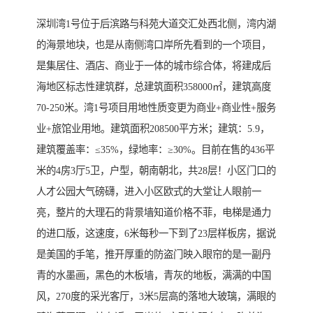
深圳湾1号位于后滨路与科苑大道交汇处西北侧，湾内湖
的海景地块，也是从南侧湾口岸所先看到的一个项目，
是集居住、酒店、商业于一体的城市综合体，将建成后
海地区标志性建筑群，总建筑面积358000㎡，建筑高度
70-250米。湾1号项目用地性质变更为商业+商业性+服务
业+旅馆业用地。建筑面积208500平方米；建筑：5.9，
建筑覆盖率：≤35%，绿地率：≥30%。目前在售的436平
米的4房3厅5卫，户型，朝南朝北，共28层！小区门口的
人才公园大气磅礴，进入小区欧式的大堂让人眼前一
亮，整片的大理石的背景墙知道价格不菲，电梯是通力
的进口版，这速度，6米每秒一下到了23层样板房，据说
是美国的手笔，推开厚重的防盗门映入眼帘的是一副丹
青的水墨画，黑色的木板墙，青灰的地板，满满的中国
风，270度的采光客厅，3米5层高的落地大玻璃，满眼的