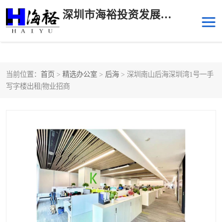
深圳市海裕投资发展有限公司
当前位置：
首页
>
精选办公室
>
后海
> 深圳南山后海深圳湾1号一手
后海
科技园南区
写字楼出租|物业招商
科技园中区
南山华侨城
前海
深圳湾科技生态园
福田中心区写字楼租赁
宝安中心区
深圳宝安
福田车公庙
罗湖水贝
南山南油