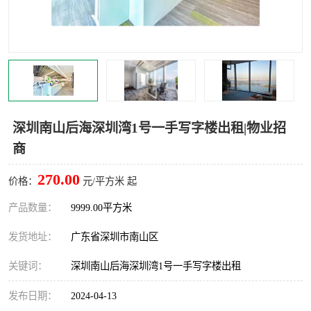
龙华
罗湖区
宝安区
西乡
兴东
石岩
福田华强北
南山科技园
深圳南山后海深圳湾1号一手写字楼出租|物业招
商
南山后海
福田区
270.00
价格：
元/平方米 起
车公庙
保税区
产品数量：
9999.00平方米
中心区
华强北
发货地址：
广东省深圳市南山区
南山区
西丽
关键词：
深圳南山后海深圳湾1号一手写字楼出租
南头
高新园
发布日期：
2024-04-13