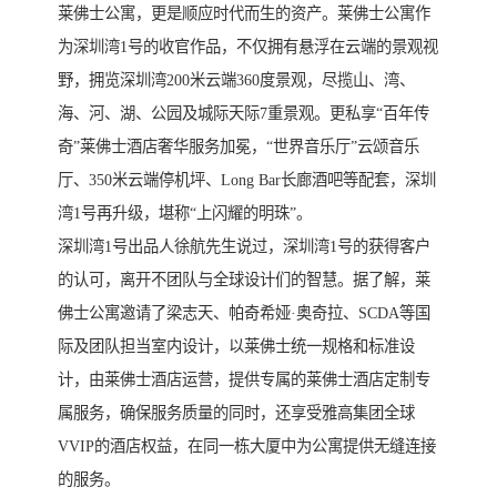
莱佛士公寓，更是顺应时代而生的资产。莱佛士公寓作
为深圳湾1号的收官作品，不仅拥有悬浮在云端的景观视
野，拥览深圳湾200米云端360度景观，尽揽山、湾、
海、河、湖、公园及城际天际7重景观。更私享“百年传
奇”莱佛士酒店奢华服务加冕，“世界音乐厅”云颂音乐
厅、350米云端停机坪、Long Bar长廊酒吧等配套，深圳
湾1号再升级，堪称“上闪耀的明珠”。
深圳湾1号出品人徐航先生说过，深圳湾1号的获得客户
的认可，离开不团队与全球设计们的智慧。据了解，莱
佛士公寓邀请了梁志天、帕奇希娅·奥奇拉、SCDA等国
际及团队担当室内设计，以莱佛士统一规格和标准设
计，由莱佛士酒店运营，提供专属的莱佛士酒店定制专
属服务，确保服务质量的同时，还享受雅高集团全球
VVIP的酒店权益，在同一栋大厦中为公寓提供无缝连接
的服务。