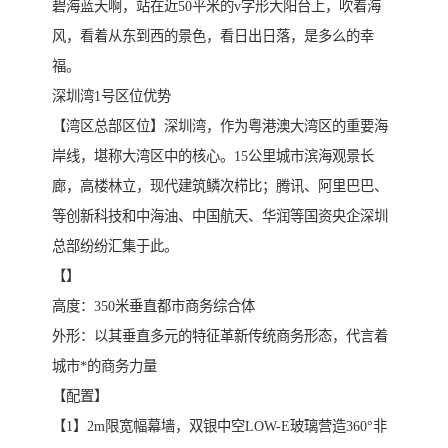
碧海蓝天啊，站在近50平米的v字形大阳台上，吹着海
风，看着从东到西的景色，看日出日落，是多么的幸
福。
深圳湾1号区位优势
【湾区总部区位】深圳湾，作为粤港澳大湾区的重要海
岸线，堪称大湾区中的核心。15公里城市滨海观景长
廊，高楼林立，现代建筑鳞次栉比；腾讯、阿里巴巴、
等创新科技和中海油、中国航天、华润等国资央企深圳
总部纷纷汇集于此。
【】
高度：350米垂直都市商务综合体
外形：以其垂直多元的特征革新传统商务形态，代言着
城市*的商务力量
【配置】
【1】2m限宽幅幕墙，双银中空LOW-E玻璃营造360°非