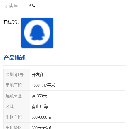
深圳超级总部基地
后海
阅 读 量：
634
蛇口
南油
在线QQ：
华侨城
南山蛇口
龙岗区
科技园北区
产品描述
宝安西乡
宝安新安
光明区
南山西丽
深圳湾1号
开发商
用地面积
46084.47平米
龙华观澜
南山桃园
建筑高度
高 350米
区域
南山后海
出租面积
500-6000㎡
出租价格
300元/㎡起