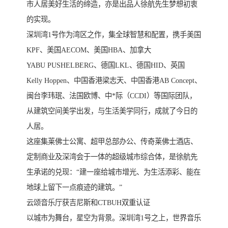
市人居美好生活的缔造，亦是出品人徐航先生梦想初衷
的实现。
深圳湾1号作为湾区之作，集全球智慧和配置，携手美国
KPF、美国AECOM、美国HBA、加拿大
YABU PUSHELBERG、德国LKL、德国HID、英国
Kelly Hoppen、中国香港梁志天、中国香港AB Concept、
闽台李玮珉、法国欧博、中*际（CCDI）等国际团队，
从建筑空间美学出发，与生活美学同行，成就了今日的
人居。
这座集莱佛士公寓、超甲总部办公、传奇莱佛士酒店、
定制商业及深湾会于一体的超级城市综合体，是徐航先
生承诺的兑现：“建一座给城市增光、为生活添彩、能在
地球上留下一点痕迹的建筑。”
云颂音乐厅获吉尼斯和CTBUH双重认证
以城市为舞台，星空为背景。深圳湾1号之上，世界音乐