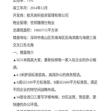
实用率：75%
竣工年月：2014年12月
开发商：航天高科投资管理有限公司
物业管理：世邦魏理仕物业
总建筑面积：19603715平方米
楼盘地址：深圳市南山区东填海区后海滨路与海德三道
交叉口东北角
一、楼盘简介
▲以31米挑高大堂，重新标榜每一家入驻企业的办公格
调。
▲4.3米舒适标准层高，高阔办公的商务智选。
▲A座以2100平方标准层，B座以1600平方标准层，满足
不同企业的特空间战略布局。
▲34部全进口三菱写字楼电梯，分区运营，营造更、更
快捷的办公环境。