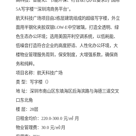
高科技、智能化、节能环保、符合现代办公要求的“国际
5A写字楼”“深圳湾商务平台”。
航天科技广场项目由2栋层建筑组成的超级写字楼，外立
面用半钢化夹胶双银LOW-E中空玻璃，打造全透明、绿
色生态办公环境；选用美国开利空调系统，以低耗能、
低噪音打造符合企业的高度舒适、人性化办公环境，大
楼物业管理服务周到，保安制度，大增强系数，确保商
务和纯粹。
项目名称：航天科技广场
类 型：写字楼（）
地 址：深圳市南山区东填海区后海滨路与海德三道交叉
口东北角
楼 层：28层
日租金均价：220.0-300.0 元/㎡·月
物业管理费：30.0 元/㎡/月