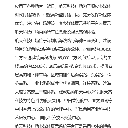
应用于各种场合。近日，航天科技广场为了顺应多媒体
时代传播规律，积探索新型传播手段，充分发挥新媒体
优势，决定在广场建设一套多媒体展示系统平台来展示
航天科技广场内的所有信息源及视觉感观体验。
航天科技广场位于深圳后海滨路与海德三道交汇。建设
项目兴建两幢28层至48层高的办公楼,占地面积为10,458
平方米,总建筑面积约为195,000平方米,包括:48层高的主
楼,高约为224.8米，28层高的副楼,高约为129米，提供四
层高的地下停车场。区域内拥有后海滨路、东滨路、科
苑南路、工业七路形成井字状交通网，连接西路、滨海
大道等高速主干道体系。建成后的航天中心,将以航天高
科技为特色,作为航天集团、中国香港航空、亚太通讯等
中国香港上市公司在的管理中心、军民两用产业科学技
术研发中心、 国际经济技术交流中心。
航天科技广场多媒体展示系统平台正是采用中外的博慈