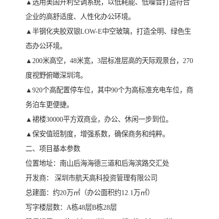
▲选用美国开利空调系统，以低耗能、低噪音打造符合
企业的高舒适度、人性化办公环境。
▲半钢化夹胶双银LOW-E中空玻璃，打造全明、绿色生
态办公环境。
▲200米高空，48米宽，3层标准层高的天际观景台，270
度视野俯瞰深圳湾。
▲920个高配置停车位，其中90个为高标准充电车位，商
务泊车更便捷。
▲裙楼30000平方双商业，办公、休闲一步到位。
▲保安值班制度，增强系数，确保商务和纯粹。
二、项目基本参数
位置地址：南山后海海德三道和后海滨路交汇处
开发商： 深圳市航天高科投资管理有限公司
总建面：约20万㎡（办公面积约12.1万㎡）
写字楼层数：A栋48层B栋28层