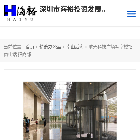
深圳市海裕投资发展有限公司
当前位置：
首页
>
精选办公室
>
南山后海
> 航天科技广场写字楼招
后海
科技园南区
商电话|招商部
科技园中区
南山华侨城
前海
深圳湾科技生态园
福田中心区写字楼租赁
宝安中心区
深圳宝安
福田车公庙
罗湖水贝
南山南油