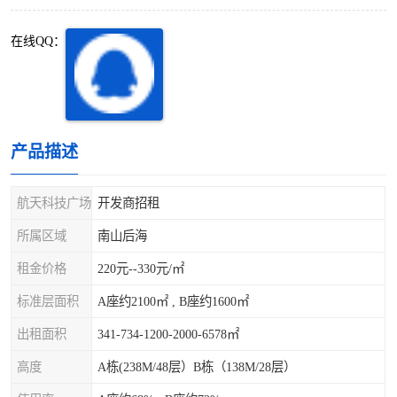
深圳超级总部基地
后海
在线QQ：
蛇口
南油
华侨城
南山蛇口
龙岗区
科技园北区
产品描述
宝安西乡
宝安新安
航天科技广场
开发商招租
光明区
南山西丽
所属区域
南山后海
租金价格
220元--330元/㎡
龙华观澜
南山桃园
标准层面积
A座约2100㎡ , B座约1600㎡
出租面积
341-734-1200-2000-6578㎡
高度
A栋(238M/48层）B栋（138M/28层）