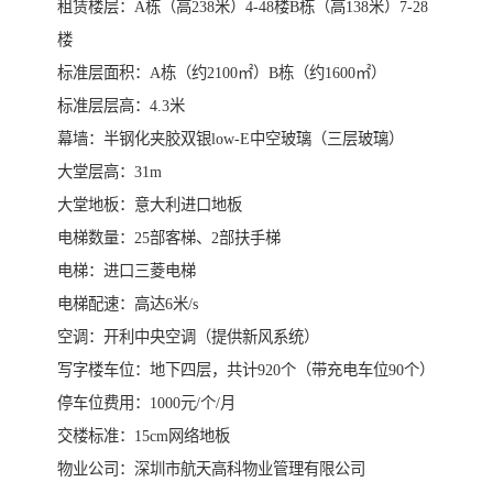
租赁楼层：A栋（高238米）4-48楼B栋（高138米）7-28
楼
标准层面积：A栋（约2100㎡）B栋（约1600㎡）
标准层层高：4.3米
幕墙：半钢化夹胶双银low-E中空玻璃（三层玻璃）
大堂层高：31m
大堂地板：意大利进口地板
电梯数量：25部客梯、2部扶手梯
电梯：进口三菱电梯
电梯配速：高达6米/s
空调：开利中央空调（提供新风系统）
写字楼车位：地下四层，共计920个（带充电车位90个）
停车位费用：1000元/个/月
交楼标准：15cm网络地板
物业公司：深圳市航天高科物业管理有限公司