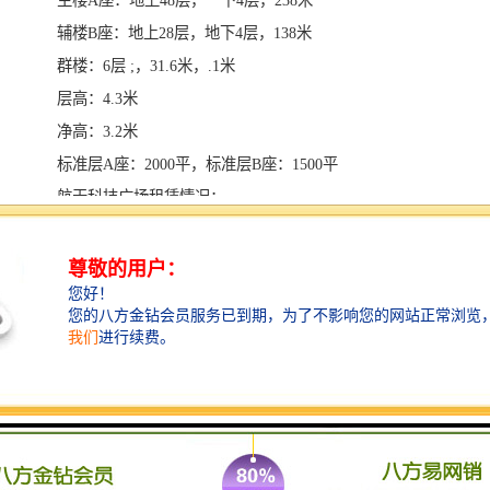
辅楼B座：地上28层，地下4层，138米
群楼：6层 ;，31.6米，.1米
层高：4.3米
净高：3.2米
标准层A座：2000平，标准层B座：1500平
航天科技广场租赁情况：
1、面积：100平起租，使用率：65%
可灵动组合，可整层租也可散单位，半层租，其他面
积 340-520-734-810-1000-2000-3000平在租
2、租金：180-240元/平朝 向 ：正东南
3、装 修 ：毛胚交付，格局方正，高层海景
4、物业公司：航天高科管理有限公司
5、物业顾问公司：世邦魏理仕
6、电梯：三菱16部