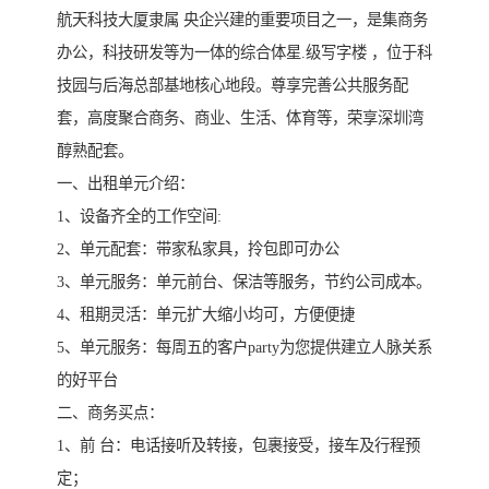
航天科技大厦隶属 央企兴建的重要项目之一，是集商务
办公，科技研发等为一体的综合体星.级写字楼 ，位于科
技园与后海总部基地核心地段。尊享完善公共服务配
套，高度聚合商务、商业、生活、体育等，荣享深圳湾
醇熟配套。
一、出租单元介绍：
1、设备齐全的工作空间:
2、单元配套：带家私家具，拎包即可办公
3、单元服务：单元前台、保洁等服务，节约公司成本。
4、租期灵活：单元扩大缩小均可，方便便捷
5、单元服务：每周五的客户party为您提供建立人脉关系
的好平台
二、商务买点：
1、前 台：电话接听及转接，包裹接受，接车及行程预
定；