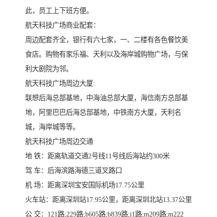
此，员工上下班方便。
航天科技广场商业配套：
周边配套齐全，银行有六七家，一、二楼有各色餐饮美
食店。购物有家乐福、天利以及海岸城购物广场，与保
利大剧院为邻。
航天科技广场周边大厦:
联想后海总部基地，中海油总部大厦，海信南方总部基
地，阿里巴巴后海总部基地，中铁南方大厦，天利名
城，海岸城等等。
航天科技广场周边交通
地 铁：距离轨道交通2号线11号线后海站约300米
驾 车：后海滨路海德三道叉路口
机 场：距离深圳宝安国际机场17.75公里
火车站：距离深圳站17.95公里，距离深圳北站13.37公里
公 交：121路;229路;b605路;b839路;j1路;m209路;m222