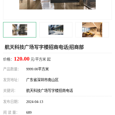
龙华
罗湖区
宝安区
西乡
兴东
石岩
福田华强北
南山科技园
航天科技广场写字楼招商电话|招商部
南山后海
福田区
120.00
价格：
元/平方米 起
车公庙
保税区
产品数量：
9999.00平方米
发货地址：
广东省深圳市南山区
中心区
华强北
关键词：
航天科技广场写字楼招商电话
南山区
西丽
发布日期：
2024-04-13
南头
高新园
阅 读 量：
689