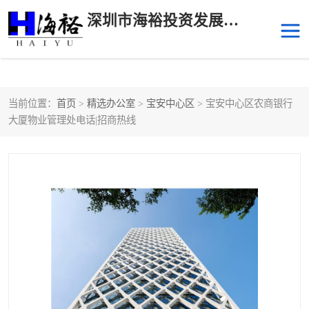
深圳市海裕投资发展有限公司
当前位置：
首页
>
精选办公室
>
宝安中心区
> 宝安中心区农商银行
后海
科技园南区
大厦物业管理处电话|招商热线
科技园中区
南山华侨城
前海
深圳湾科技生态园
福田中心区写字楼租赁
宝安中心区
深圳宝安
福田车公庙
罗湖水贝
南山南油