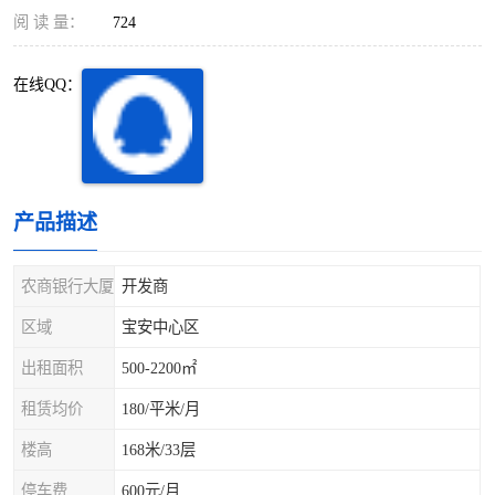
深圳超级总部基地
后海
阅 读 量：
724
蛇口
南油
在线QQ：
华侨城
南山蛇口
龙岗区
科技园北区
产品描述
宝安西乡
宝安新安
光明区
南山西丽
农商银行大厦
开发商
区域
宝安中心区
龙华观澜
南山桃园
出租面积
500-2200㎡
租赁均价
180/平米/月
楼高
168米/33层
停车费
600元/月