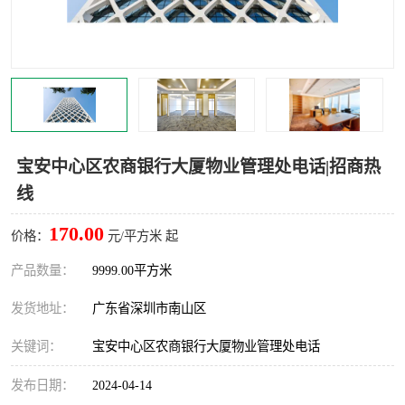
龙华
罗湖区
宝安区
西乡
兴东
石岩
福田华强北
南山科技园
宝安中心区农商银行大厦物业管理处电话|招商热
线
南山后海
福田区
170.00
价格：
元/平方米 起
车公庙
保税区
产品数量：
9999.00平方米
中心区
华强北
发货地址：
广东省深圳市南山区
南山区
西丽
关键词：
宝安中心区农商银行大厦物业管理处电话
南头
高新园
发布日期：
2024-04-14