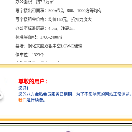
办公面积：约7.2万㎡
写字楼出租面积：500㎡起，800、1000方等均有
写字楼租金价格：均价160元，折扣力度大
办公室标准层高：4.5m，净高3m
标准层面积：1700-2400㎡
幕墙：钢化夹胶双银中空LOW-E玻璃
停车位：1323个
电梯及数量：日立，44台
空调系统：开利水冷中央空调
大堂高度：16.2米
物业管理费：18元/㎡/月（空调计流量）
交楼时间：现楼，即租即用