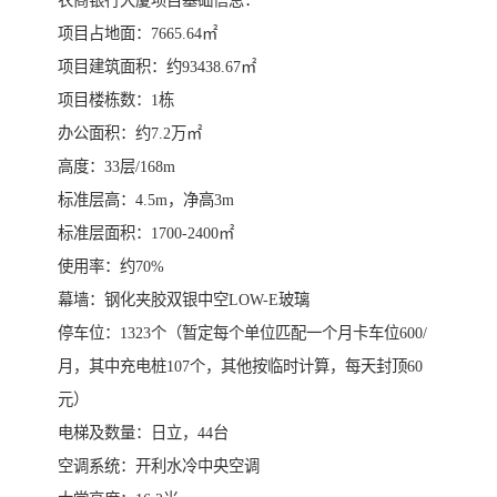
项目占地面：7665.64㎡
项目建筑面积：约93438.67㎡
项目楼栋数：1栋
办公面积：约7.2万㎡
高度：33层/168m
标准层高：4.5m，净高3m
标准层面积：1700-2400㎡
使用率：约70%
幕墙：钢化夹胶双银中空LOW-E玻璃
停车位：1323个（暂定每个单位匹配一个月卡车位600/
月，其中充电桩107个，其他按临时计算，每天封顶60
元）
电梯及数量：日立，44台
空调系统：开利水冷中央空调