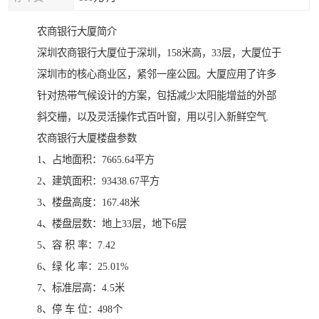
农商银行大厦简介
深圳农商银行大厦位于深圳，158米高，33层，大厦位于
深圳市的核心商业区，紧邻一座公园。大厦应用了许多
针对热带气候设计的方案，包括减少太阳能增益的外部
斜交栅，以及灵活操作式百叶窗，用以引入新鲜空气.
农商银行大厦楼盘参数
1、占地面积：7665.64平方
2、建筑面积：93438.67平方
3、楼盘高度：167.48米
4、楼盘层数：地上33层，地下6层
5、容 积 率：7.42
6、绿 化 率：25.01%
7、标准层高：4.5米
8、停 车 位：498个