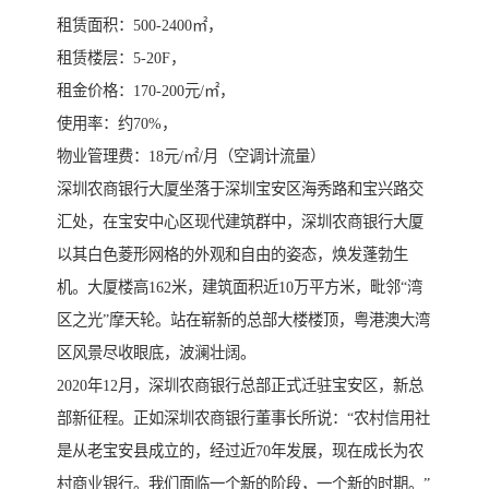
租赁面积：500-2400㎡，
租赁楼层：5-20F，
租金价格：170-200元/㎡，
使用率：约70%，
物业管理费：18元/㎡/月（空调计流量）
深圳农商银行大厦坐落于深圳宝安区海秀路和宝兴路交
汇处，在宝安中心区现代建筑群中，深圳农商银行大厦
以其白色菱形网格的外观和自由的姿态，焕发蓬勃生
机。大厦楼高162米，建筑面积近10万平方米，毗邻“湾
区之光”摩天轮。站在崭新的总部大楼楼顶，粤港澳大湾
区风景尽收眼底，波澜壮阔。
2020年12月，深圳农商银行总部正式迁驻宝安区，新总
部新征程。正如深圳农商银行董事长所说：“农村信用社
是从老宝安县成立的，经过近70年发展，现在成长为农
村商业银行。我们面临一个新的阶段，一个新的时期。”