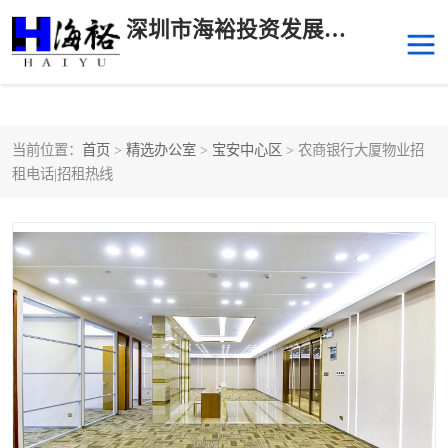
深圳市海裕投资发展有限公司
当前位置：
首页
>
精选办公室
>
宝安中心区
> 农商银行大厦物业招
后海
科技园南区
租电话|招租热线
科技园中区
南山华侨城
前海
深圳湾科技生态园
福田中心区写字楼租赁
宝安中心区
深圳宝安
福田车公庙
罗湖水贝
南山南油