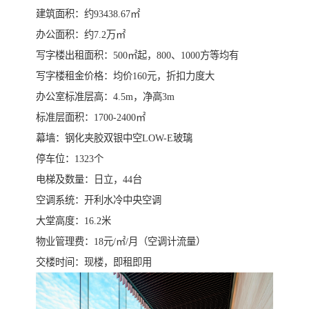
建筑面积：约93438.67㎡
办公面积：约7.2万㎡
写字楼出租面积：500㎡起，800、1000方等均有
写字楼租金价格：均价160元，折扣力度大
办公室标准层高：4.5m，净高3m
标准层面积：1700-2400㎡
幕墙：钢化夹胶双银中空LOW-E玻璃
停车位：1323个
电梯及数量：日立，44台
空调系统：开利水冷中央空调
大堂高度：16.2米
物业管理费：18元/㎡/月（空调计流量）
交楼时间：现楼，即租即用