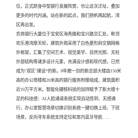
位，正式跻身中型银行发展阵营，也让这次迁址，叠加
更多的时代内涵。站在新的起点，我们扬帆再起航，湾
区再出发。
农商银行大厦位于宝安区海秀路和宝兴路交汇处，毗邻
欢乐港湾摩天轮，建筑外观采用了白色菱形斜交钢网格
外框架，汇集了空间艺术、视觉美学、自然光照、无柱
外部结构等诸多设计元素，充满设计感和现代感，已然
成为“双区”建设*的新。8年磨一剑的新总部大楼由150米
高的办公塔楼和20米高的银行服务附楼组成，建筑面积
近10万平方米。智能化硬核科技的加持赋予了新大楼十
足的科技感：AI人脸通道系统实现自动签到、无感通
行，办公室智慧场景切换识别系统一键切换上班、下班
场景，反向寻车系统支持定位和室内蓝牙导航......