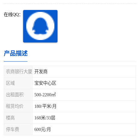
深圳超级总部基地
后海
在线QQ：
蛇口
南油
华侨城
南山蛇口
龙岗区
科技园北区
产品描述
宝安西乡
宝安新安
农商银行大厦
开发商
光明区
南山西丽
区域
宝安中心区
出租面积
500-2200㎡
龙华观澜
南山桃园
租赁均价
180/平米/月
楼高
168米/33层
停车费
600元/月