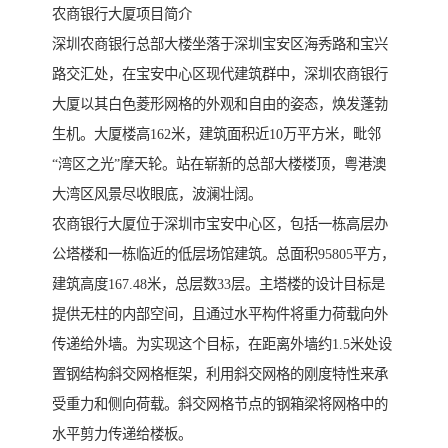
农商银行大厦项目简介
深圳农商银行总部大楼坐落于深圳宝安区海秀路和宝兴
路交汇处，在宝安中心区现代建筑群中，深圳农商银行
大厦以其白色菱形网格的外观和自由的姿态，焕发蓬勃
生机。大厦楼高162米，建筑面积近10万平方米，毗邻
“湾区之光”摩天轮。站在崭新的总部大楼楼顶，粤港澳
大湾区风景尽收眼底，波澜壮阔。
农商银行大厦位于深圳市宝安中心区，包括一栋高层办
公塔楼和一栋临近的低层场馆建筑。总面积95805平方，
建筑高度167.48米，总层数33层。主塔楼的设计目标是
提供无柱的内部空间，且通过水平构件将重力荷载向外
传递给外墙。为实现这个目标，在距离外墙约1.5米处设
置钢结构斜交网格框架，利用斜交网格的刚度特性来承
受重力和侧向荷载。斜交网格节点的钢箱梁将网格中的
水平剪力传递给楼板。