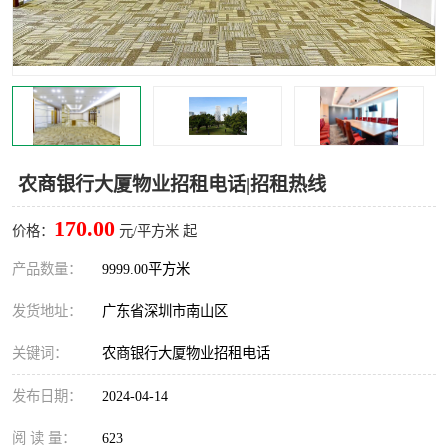
龙华
罗湖区
宝安区
西乡
兴东
石岩
福田华强北
南山科技园
农商银行大厦物业招租电话|招租热线
南山后海
福田区
170.00
价格：
元/平方米 起
车公庙
保税区
产品数量：
9999.00平方米
发货地址：
广东省深圳市南山区
中心区
华强北
关键词：
农商银行大厦物业招租电话
南山区
西丽
发布日期：
2024-04-14
南头
高新园
阅 读 量：
623