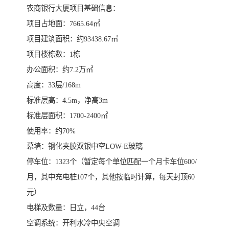
农商银行大厦项目基础信息：
项目占地面：7665.64㎡
项目建筑面积：约93438.67㎡
项目楼栋数：1栋
办公面积：约7.2万㎡
高度：33层/168m
标准层高：4.5m，净高3m
标准层面积：1700-2400㎡
使用率：约70%
幕墙：钢化夹胶双银中空LOW-E玻璃
停车位：1323个（暂定每个单位匹配一个月卡车位600/
月，其中充电桩107个，其他按临时计算，每天封顶60
元）
电梯及数量：日立，44台
空调系统：开利水冷中央空调