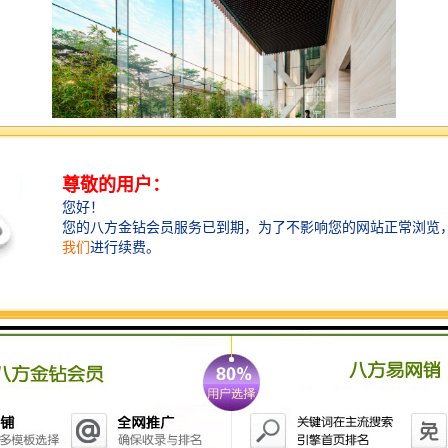
农商银行大厦位于深圳市宝安中心区，包括一栋高层办
公塔楼和一栋临近的低层场馆建筑。总面积95805平方，
建筑高度167.48米，总层数33层。主塔楼的设计目标是
提供无柱的内部空间，且通过水平构件将重力荷载向外
传递给外墙。为实现这个目标，在距离外墙约1.5米处设
置钢结构斜交网格框架，利用斜交网格的刚度特性来承
受重力和侧向荷载。斜交网格节点的钢箱梁将网格中的
水平剪力传递给楼板。