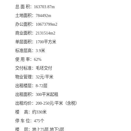
总 面 积：163703.87m
土地面积：784492m
办公面积：10673799m2
商业面积：2131514m2
单层面积：1700平方米
标准层高：3.9米
使 用 率：62%
交付标准：毛坯交付
物业管理：32元/平米
出租楼层：8-72层
出租面积：300平米起租
出租均价：200-250元/平米（含税）
楼 高：约330米
停 车 位：475个
楼 层：地上75层,地下5层