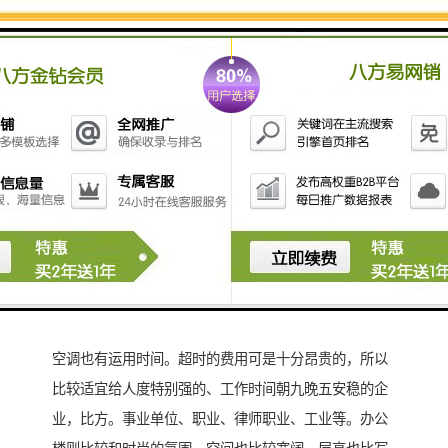
达18万平方米，提供丰富的商业选择。
7分钟内可抵达跨越华强路、华强北、华新三个换乘地铁
站的华强北地铁商业街，可提供约5万平方米时尚而具有
人文艺术气息的商业业态组合。
项目正北方即为147公顷的深圳中心公园，尽享生态美景
的同时，可通过负一层地下通道抵达放松身心。
汉国中心位于深圳市福田区福明路，深南大道与华富路
交叉口的西南角，北侧为深南大道，东侧为福明路，西
侧为福田，南侧为嘉汇新城。
大体三中类型写字楼出租，办公楼租赁。共享办公，当
然这三者的差异仍是很明显的。比方写字楼比较正规，
空调也有运用时间。超时的费用可是十分昂贵的，所以
比较适宜给人度特别强的、工作时间朝九晚五安稳的企
业，比方。事业单位、职业、律师职业、工业等。办公