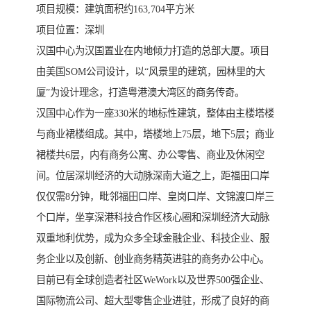
项目规模：建筑面积约163,704平方米
项目位置：深圳
汉国中心为汉国置业在内地倾力打造的总部大厦。项目
由美国SOM公司设计，以“风景里的建筑，园林里的大
厦”为设计理念，打造粤港澳大湾区的商务传奇。
汉国中心作为一座330米的地标性建筑，整体由主楼塔楼
与商业裙楼组成。其中，塔楼地上75层，地下5层；商业
裙楼共6层，内有商务公寓、办公零售、商业及休闲空
间。位居深圳经济的大动脉深南大道之上，距福田口岸
仅仅需8分钟，毗邻福田口岸、皇岗口岸、文锦渡口岸三
个口岸，坐享深港科技合作区核心圈和深圳经济大动脉
双重地利优势，成为众多全球金融企业、科技企业、服
务企业以及创新、创业商务精英进驻的商务办公中心。
目前已有全球创造者社区WeWork以及世界500强企业、
国际物流公司、超大型零售企业进驻，形成了良好的商