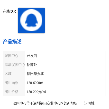
深圳超级总部基地
后海
在线QQ：
蛇口
南油
华侨城
南山蛇口
龙岗区
科技园北区
产品描述
宝安西乡
宝安新安
汉国中心
开发商
光明区
南山西丽
深圳汉国中心
招商处
区域
福田华强北
龙华观澜
南山桃园
出租面积
120-6000㎡
出租价格
150-200元/㎡
汉国中心位于深圳福田商业中心区的新地标——汉国城