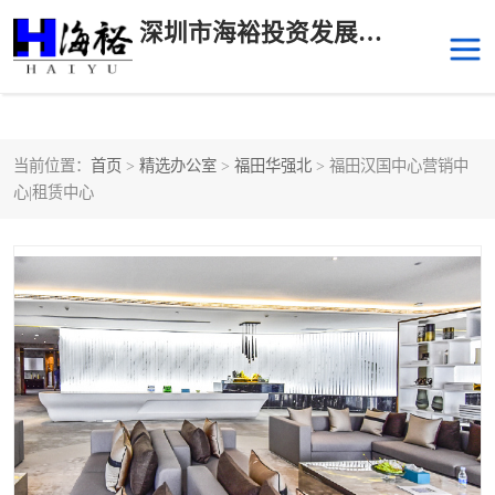
深圳市海裕投资发展有限公司
当前位置：
首页
>
精选办公室
>
福田华强北
> 福田汉国中心营销中
后海
科技园南区
心|租赁中心
科技园中区
南山华侨城
前海
深圳湾科技生态园
福田中心区写字楼租赁
宝安中心区
深圳宝安
福田车公庙
罗湖水贝
南山南油