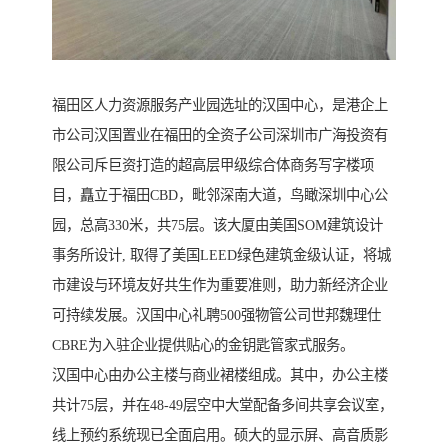
福田区人力资源服务产业园选址的汉国中心，是港企上
市公司汉国置业在福田的全资子公司深圳市广海投资有
限公司斥巨资打造的超高层甲级综合体商务写字楼项
目，矗立于福田CBD，毗邻深南大道，鸟瞰深圳中心公
园，总高330米，共75层。该大厦由美国SOM建筑设计
事务所设计, 取得了美国LEED绿色建筑金级认证，将城
市建设与环境友好共生作为重要准则，助力新经济企业
可持续发展。汉国中心礼聘500强物管公司世邦魏理仕
CBRE为入驻企业提供贴心的金钥匙管家式服务。
汉国中心由办公主楼与商业裙楼组成。其中，办公主楼
共计75层，并在48-49层空中大堂配备多间共享会议室，
线上预约系统现已全面启用。硕大的显示屏、高音质影