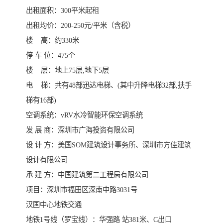
出租面积：300平米起租
出租均价：200-250元/平米（含税）
楼 高：约330米
停 车 位：475个
楼 层：地上75层,地下5层
电 梯：共有48部迅达电梯、(其中升降电梯32部,扶手
梯有16部)
空调系统：vRV水冷智能环保空调系统
发 展 商：深圳市广海投资有限公司
设 计 方：美国SOM建筑设计事务所、深圳市方佳建筑
设计有限公司
承 建 方：中国建筑第二工程局有限公司
项目：深圳市福田区深南中路3031号
汉国中心地铁交通
地铁1号线（罗宝线）：华强路 站381米、C出口