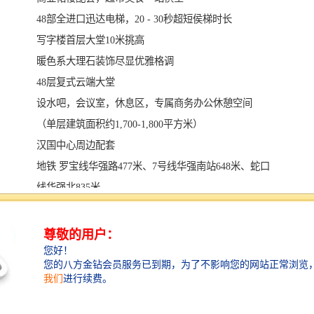
48部全进口迅达电梯，20 - 30秒超短侯梯时长
写字楼首层大堂10米挑高
暖色系大理石装饰尽显优雅格调
48层复式云端大堂
设水吧，会议室，休息区，专属商务办公休憩空间
（单层建筑面积约1,700-1,800平方米）
汉国中心周边配套
地铁 罗宝线华强路477米、7号线华强南站648米、蛇口
线华强北835米
公交 附近有303路、320路、m414路、339路、e10路等多
条公交线路汇聚于此，便捷的交通是公司办公场地无可
替代的优势条件 ；
大厦自带超过两万平商业裙楼，轻餐、咖啡、大型餐
饮、健身、精品超市等一应俱全，商务配套近在咫尺。
500米内覆盖九方购物中心城市级商业配套，总建筑面积