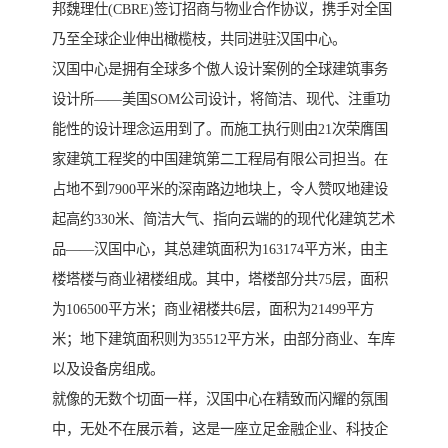
邦魏理仕(CBRE)签订招商与物业合作协议，携手对全国
乃至全球企业伸出橄榄枝，共同进驻汉国中心。
汉国中心是拥有全球多个傲人设计案例的全球建筑事务
设计所——美国SOM公司设计，将简洁、现代、注重功
能性的设计理念运用到了。而施工执行则由21次荣膺国
家建筑工程奖的中国建筑第二工程局有限公司担当。在
占地不到7900平米的深南路边地块上，令人赞叹地建设
起高约330米、简洁大气、指向云端的的现代化建筑艺术
品——汉国中心，其总建筑面积为163174平方米，由主
楼塔楼与商业裙楼组成。其中，塔楼部分共75层，面积
为106500平方米；商业裙楼共6层，面积为21499平方
米；地下建筑面积则为35512平方米，由部分商业、车库
以及设备房组成。
就像的无数个切面一样，汉国中心在精致而闪耀的氛围
中，无处不在展示着，这是一座立足金融企业、科技企