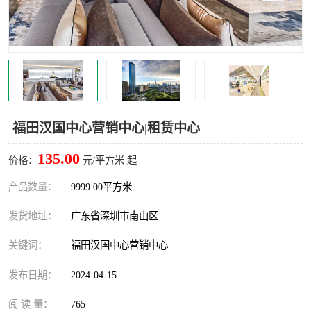
龙华
罗湖区
宝安区
西乡
兴东
石岩
福田华强北
南山科技园
福田汉国中心营销中心|租赁中心
南山后海
福田区
135.00
价格：
元/平方米 起
车公庙
保税区
产品数量：
9999.00平方米
发货地址：
广东省深圳市南山区
中心区
华强北
关键词：
福田汉国中心营销中心
南山区
西丽
发布日期：
2024-04-15
南头
高新园
阅 读 量：
765