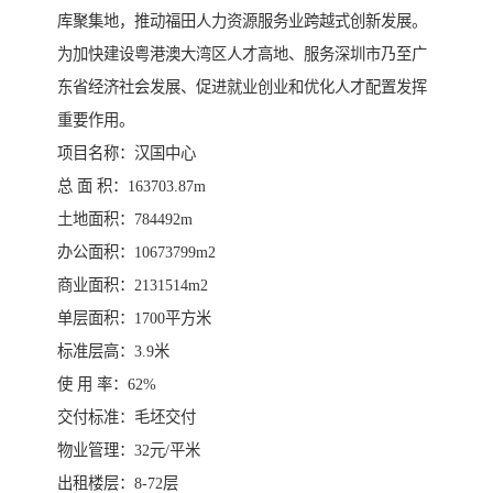
库聚集地，推动福田人力资源服务业跨越式创新发展。
为加快建设粤港澳大湾区人才高地、服务深圳市乃至广
东省经济社会发展、促进就业创业和优化人才配置发挥
重要作用。
项目名称：汉国中心
总 面 积：163703.87m
土地面积：784492m
办公面积：10673799m2
商业面积：2131514m2
单层面积：1700平方米
标准层高：3.9米
使 用 率：62%
交付标准：毛坯交付
物业管理：32元/平米
出租楼层：8-72层