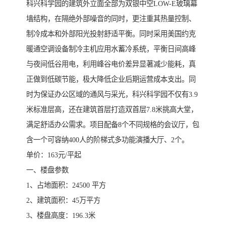
科兴科学园的建筑外立面全部为双银中空LOW-E玻璃幕
墙结构，在隔绝外部噪音的同时，更注重其热量控制、
制冷成本和外部阳光投射舒适平衡。同时采用美国约克
暖通空调设备制冷主机应用水蓄冷系统，平衡日间高峰
与夜间低谷用电，利用峰谷电价差异显著减少能耗，真
正做到低碳节能，极大降低企业后期运营成本支出。同
时为保证办公区域的通风与采光，科兴科学园不仅有3.9
米标准层高，还在建筑首层打造双首层7.8米挑高大堂，
满足舒适办公需求。项目配备8个不同规格的会议厅，包
含一个可容纳400人的阶梯式多功能演播大厅、2个。
单价：163元/平起
一、楼盘参数
1、占地面积：24500 平方
2、建筑面积：45万平方
3、楼盘高度：196.3米