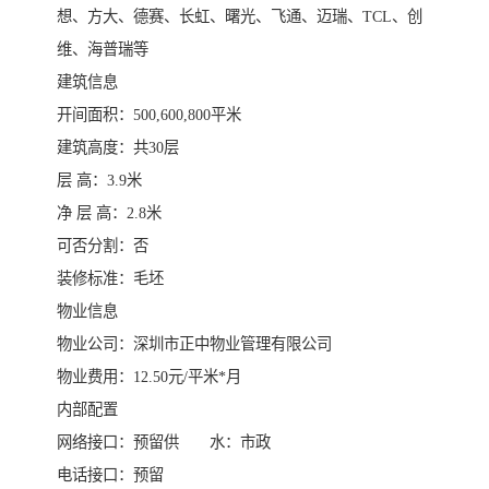
想、方大、德赛、长虹、曙光、飞通、迈瑞、TCL、创
维、海普瑞等
建筑信息
开间面积：500,600,800平米
建筑高度：共30层
层 高：3.9米
净 层 高：2.8米
可否分割：否
装修标准：毛坯
物业信息
物业公司：深圳市正中物业管理有限公司
物业费用：12.50元/平米*月
内部配置
网络接口：预留供 水：市政
电话接口：预留