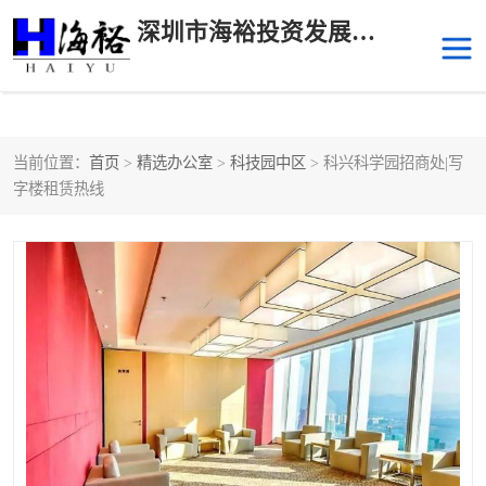
深圳市海裕投资发展有限公司
当前位置：
首页
>
精选办公室
>
科技园中区
> 科兴科学园招商处|写
后海
科技园南区
字楼租赁热线
科技园中区
南山华侨城
前海
深圳湾科技生态园
福田中心区写字楼租赁
宝安中心区
深圳宝安
福田车公庙
罗湖水贝
南山南油