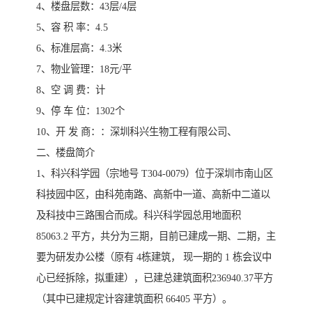
4、楼盘层数：43层/4层
5、容 积 率：4.5
6、标准层高：4.3米
7、物业管理：18元/平
8、空 调 费：计
9、停 车 位：1302个
10、开 发 商：：深圳科兴生物工程有限公司、
二、楼盘简介
1、科兴科学园（宗地号 T304-0079）位于深圳市南山区
科技园中区，由科苑南路、高新中一道、高新中二道以
及科技中三路围合而成。科兴科学园总用地面积
85063.2 平方，共分为三期，目前已建成一期、二期，主
要为研发办公楼（原有 4栋建筑， 现一期的 1 栋会议中
心已经拆除，拟重建），已建总建筑面积236940.37平方
（其中已建规定计容建筑面积 66405 平方）。