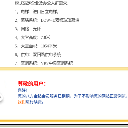
模式满足企业及办公人群需求。
1，电梯：进口日立电梯，
2，幕墙系统：LOW--E双银玻璃幕墙
3，网络：光纤
4，大堂高度：7.8米
5，大堂面积：1054平米
6，供电：双回路供电系统
7，空调系统：VRV中央空调系统
8，停车位：2000个停车位（充足）
9，车位费：500元/个/月
10，入住率：99%
11，出租面积段：200--300--500-1000-1600平不等，大
小面积都有
12，出租价格：均价155--165元（含税）
13，实用率：80%