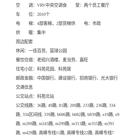
空 调：VRV中央空调食 堂：两个员工餐厅
车 位：2010个
电 梯：4部客梯，2部货梯供 电：市政
供 暖：集中
周边配套
休闲：一佳百货、篮球公园
餐饮住宿：老绍兴酒楼、麦当劳、嘉旺
住宅小区：科苑花园、科苑居
邮政金融：中国银行、建设银行、招商银行、光大银行
交通信息
公交站点：科苑北站
公交线路：36路; 49路; 81路; 209路; 233路; 236路; 334
路; 334区间线; 339路; b606路; b682路; b839路; e19路; e9
路; m209路; m243路; m299路; m313路; m355路; m391
路; m429路; 高峰专线11路; 高峰专线22路; 高峰专线7