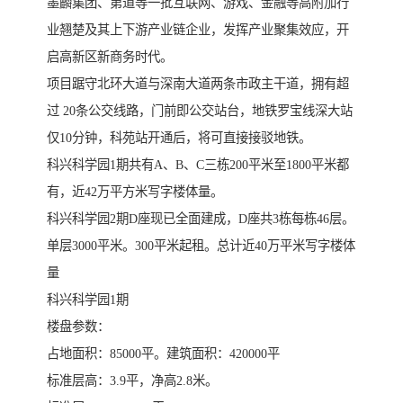
墨麟集团、第道等一批互联网、游戏、金融等高附加行
业翘楚及其上下游产业链企业，发挥产业聚集效应，开
启高新区新商务时代。
项目踞守北环大道与深南大道两条市政主干道，拥有超
过 20条公交线路，门前即公交站台，地铁罗宝线深大站
仅10分钟，科苑站开通后，将可直接接驳地铁。
科兴科学园1期共有A、B、C三栋200平米至1800平米都
有，近42万平方米写字楼体量。
科兴科学园2期D座现已全面建成，D座共3栋每栋46层。
单层3000平米。300平米起租。总计近40万平米写字楼体
量
科兴科学园1期
楼盘参数：
占地面积：85000平。建筑面积：420000平
标准层高：3.9平，净高2.8米。