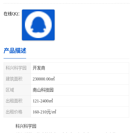
深圳超级总部基地
后海
在线QQ：
蛇口
南油
华侨城
南山蛇口
龙岗区
科技园北区
产品描述
宝安西乡
宝安新安
科兴科学园
开发商
光明区
南山西丽
建筑面积
230000.00㎡
区域
南山科技园
龙华观澜
南山桃园
出租面积
121-2400㎡
出租价格
160-210元/㎡
科兴科学园