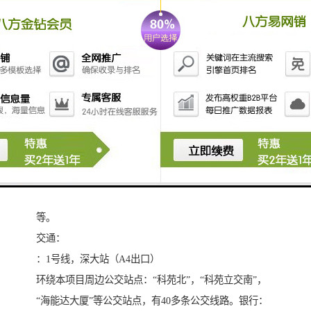
14，物业费：14.5元/平/月
15，空调费：计流量（开放）
二，项目配套
会议中心配套：
项目配备8个不同规格的会议厅，包含一个可容纳400人
的阶梯式多功能演播大厅、2个
会议中心，可容纳150-200人的多媒体培训室和5个可容
纳50-120人的会议室。
餐饮配套：
荣粤酒家店、食全食美自助餐、大桥日本料理、原味街
等。
交通：
：1号线，深大站（A4出口）
环绕本项目周边公交站点：“科苑北”，“科苑立交南”，
“海能达大厦”等公交站点，有40多条公交线路。银行：