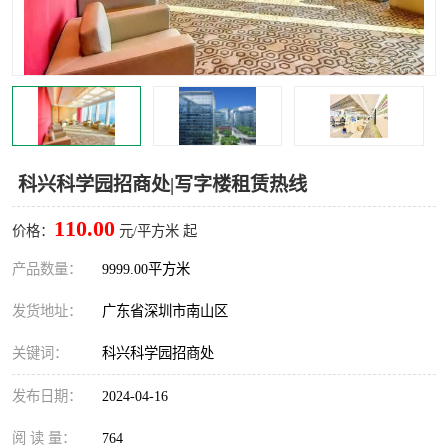
龙华
罗湖区
宝安区
西乡
兴东
石岩
福田华强北
南山科技园
科兴科学园招商处|写字楼租赁热线
南山后海
福田区
110.00
价格：
元/平方米 起
车公庙
保税区
产品数量：
9999.00平方米
发货地址：
广东省深圳市南山区
中心区
华强北
关键词：
科兴科学园招商处
南山区
西丽
发布日期：
2024-04-16
南头
高新园
阅 读 量：
764