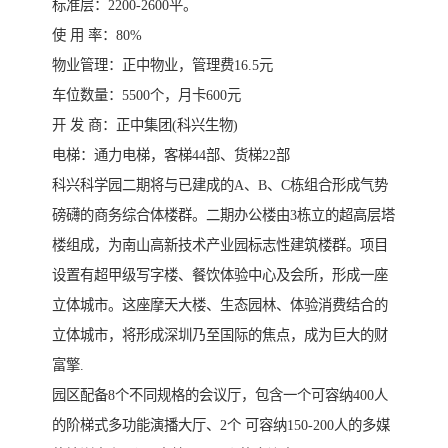
标准层：2200-2600平。
使 用 率：80%
物业管理：正中物业，管理费16.5元
车位数量：5500个，月卡600元
开 发 商：正中集团(科兴生物)
电梯：通力电梯，客梯44部、货梯22部
科兴科学园二期将与已建成的A、B、C栋组合形成气势
磅礴的商务综合体楼群。二期办公楼由3栋立的超高层塔
楼组成，为南山高新技术产业园标志性建筑楼群。项目
设置有超甲级写字楼、餐饮体验中心及会所，形成一座
立体城市。这座摩天大楼、生态园林、体验消费结合的
立体城市，将形成深圳乃至国际的焦点，成为巨大的财
富擎.
园区配备8个不同规格的会议厅，包含一个可容纳400人
的阶梯式多功能演播大厅、2个 可容纳150-200人的多媒