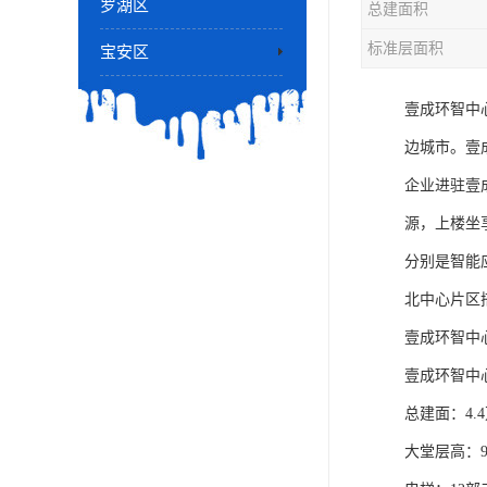
罗湖区
总建面积
标准层面积
宝安区
壹成环智中
边城市。壹
企业进驻壹
源，上楼坐
分别是智能
北中心片区
壹成环智中
壹成环智中
总建面：4.
大堂层高：