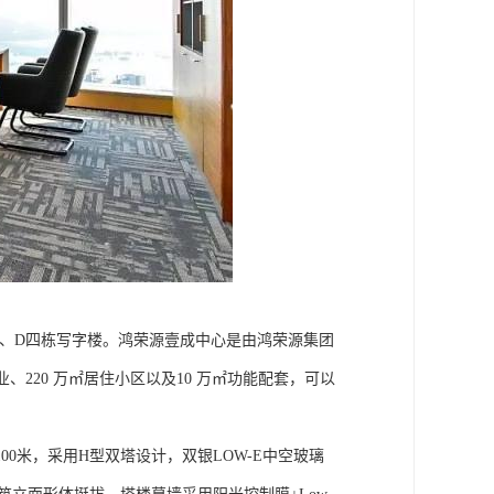
C、D四栋写字楼。鸿荣源壹成中心是由鸿荣源集团
、220 万㎡居住小区以及10 万㎡功能配套，可以
00米，采用H型双塔设计，双银LOW-E中空玻璃