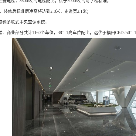
三菱电梯，3600/梯的电梯配比，优于5000/梯的写字楼标准，
米，装修后标准层净高将达到2.8米，走道宽2.1米；
变频多联式中央空调系统，
、商业部分共计1160个车位，38：1高车位配比，远优于福田CBD250：