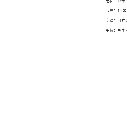
电梯：12部
层高：4.2
空调：日立
车位：写字楼