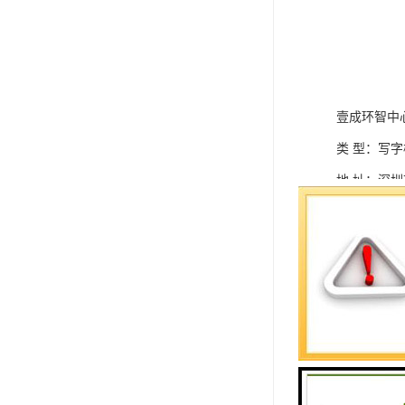
壹成环智中
类 型：写
地 址：深
楼 层： 22
电 梯： 客
租金均价： 9
层高/净高： 4
停车位： 11
实用率： 7
： 30%；