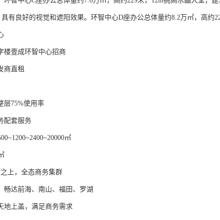
环智中心C座办公总体量约7.8万㎡，高约229米，12m挑高水晶大堂，
，具有良好的视觉和遮阳效果。环智中心D座办公总体量约8.2万㎡，高约22
心
字楼壹成环智中心招商
发商直租
整层75%使用率
商务配套服务
0~1200~2400~20000㎡
㎡
超体之上，全态商务集群
，畅达前海、南山、福田、罗湖
方天地上盖，满足商务需求