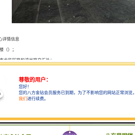
心详情信息
字楼（）；
圳市龙华区路和鸿尚路交汇处；
层；
梯数12部；
6-125 元/㎡·月；
.2米/3.8米；
60 个；
0%；