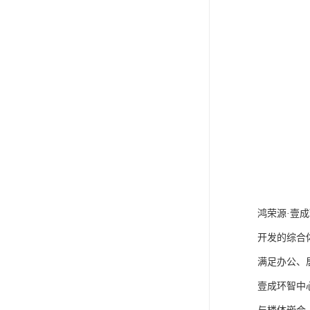
鸿荣源·壹
开发的综合体
满足办公、
壹成环智中心