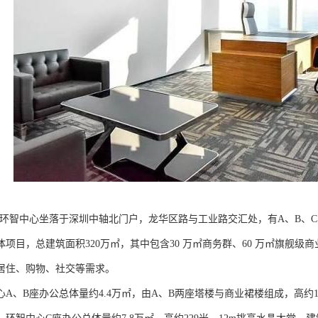
成环智中心坐落于深圳中轴北门户，龙华区路与工业路交汇处，有A、B、
项目，总建筑面积320万㎡，其中包含30 万㎡商务群、60 万㎡旗舰级商业
居住、购物、社交等需求。
A、B座办公总体量约4.4万㎡，由A、B两座塔楼与商业裙楼组成，高约1