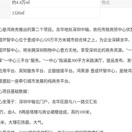
约4.4万㎡
物业
1320㎡
心是鸿商务推出的第二个项目。龙华地处深圳中轴，依托传统商贸中心优
成环智中心位于壹成中心320万平方米城市综合体之上，为企业深耕龙华
成环智中心，将坐拥深圳购物中心壹方天地，享受深圳北的商务资源。“一
享“一中心三平台”服务。“一中心”指涵盖300平方米路演厅，提品发布、
应用平台、高知服务平台、企服链接平台。鸿荣源·壹成环智中心，是继
搭建起一座牵引城市发展的纯商务平台。
心项目基础数据：
心坐落于：深圳中轴北门户，龙华区路与八一路交汇处
4万，由A、B两座塔楼与商业裙楼组成，高约100米，
9米，大理石饰面，大气，