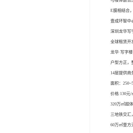
与楼体嵌合。
E膜相结合
壹成环智中
深圳龙华写
全球租赁开
龙华·写字楼
户型方正，
14层提供
面积：250~50
价格:130元/
320万㎡
三地铁交汇
60万㎡壹