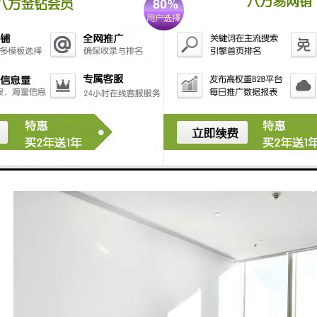
层高典雅大堂，大理石饰面；
三菱电梯，3600㎡/梯的电梯配比，5000㎡/梯的国际写字楼标准；
.2米，装修后标准层净高将达到2.8米，走道宽2.1米；
日立变频多联式中央空调系统，科学安排用电周期，减少空调运营成本。
智能化停车系统，实现停车引导、反向寻车及智能缴费等功能。写字楼、商业
车充车位。