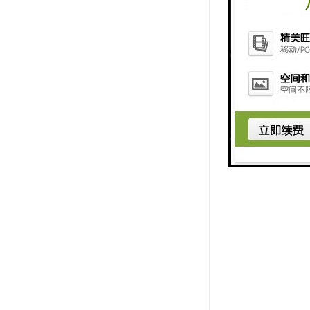
大堂：9米
电梯：12部
空间：层高4
空调：采用
车位：配置
特设电动轿