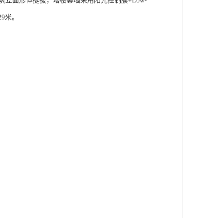
建筑立面形体挺拔，塔楼幕墙采用阳光控制膜+Low-
9米。