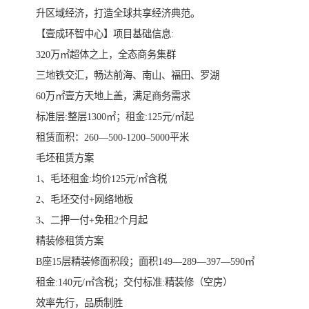
升区域经济，打造全球共享经济典范。
【壹成环智中心】项目基础信息:
320万㎡超体之上，全态商务集群
三地铁交汇，畅达前海、南山、福田、罗湖
60万㎡壹方天地上盖，满足商务需求
标准层:整层1300㎡；租金:125元/㎡起
租赁面积：260—500-1200–5000平米
毛坯租赁方案
1、毛坯租金:均价125元/㎡含税
2、毛坯交付+网络地板
3、二押一付+免租2个月起
精装修租赁方案
B座15层精装修面积段；面积149—289—397—590㎡
租金:140元/㎡含税；交付标准:精装修（空房）
效率先行，品质制胜