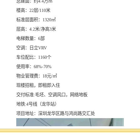
总建面：约4.4万㎡
楼高：22层/110米
标准层面积：1320㎡
层高：4.2米/净高3米
电梯数量：6部
空调：日立VRV
车位配比：1160个
使用率：68%-70%
物业管理费：18元/㎡
现楼招租，即租即入住
交付标准:毛坯、空调风口，网络地板
地铁:4号线（龙华站）
项目地址：深圳龙华区路与鸿尚路交汇处