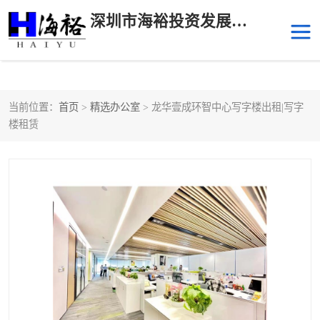
深圳市海裕投资发展有限公司
当前位置：
首页
>
精选办公室
> 龙华壹成环智中心写字楼出租|写字
后海
科技园南区
楼租赁
科技园中区
南山华侨城
前海
深圳湾科技生态园
福田中心区写字楼租赁
宝安中心区
深圳宝安
福田车公庙
罗湖水贝
南山南油