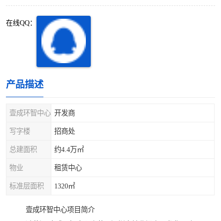
深圳超级总部基地
后海
在线QQ：
蛇口
南油
华侨城
南山蛇口
龙岗区
科技园北区
产品描述
宝安西乡
宝安新安
壹成环智中心
开发商
光明区
南山西丽
写字楼
招商处
总建面积
约4.4万㎡
龙华观澜
南山桃园
物业
租赁中心
标准层面积
1320㎡
壹成环智中心项目简介