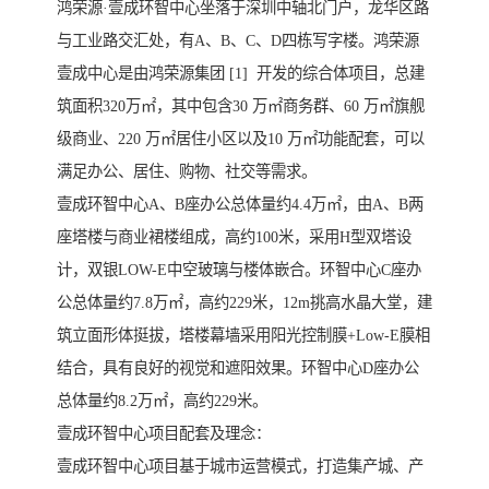
鸿荣源·壹成环智中心坐落于深圳中轴北门户，龙华区路
与工业路交汇处，有A、B、C、D四栋写字楼。鸿荣源
壹成中心是由鸿荣源集团 [1] 开发的综合体项目，总建
筑面积320万㎡，其中包含30 万㎡商务群、60 万㎡旗舰
级商业、220 万㎡居住小区以及10 万㎡功能配套，可以
满足办公、居住、购物、社交等需求。
壹成环智中心A、B座办公总体量约4.4万㎡，由A、B两
座塔楼与商业裙楼组成，高约100米，采用H型双塔设
计，双银LOW-E中空玻璃与楼体嵌合。环智中心C座办
公总体量约7.8万㎡，高约229米，12m挑高水晶大堂，建
筑立面形体挺拔，塔楼幕墙采用阳光控制膜+Low-E膜相
结合，具有良好的视觉和遮阳效果。环智中心D座办公
总体量约8.2万㎡，高约229米。
壹成环智中心项目配套及理念：
壹成环智中心项目基于城市运营模式，打造集产城、产