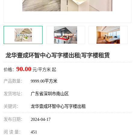
龙华
罗湖区
宝安区
西乡
兴东
石岩
福田华强北
南山科技园
龙华壹成环智中心写字楼出租|写字楼租赁
南山后海
福田区
90.00
价格：
元/平方米 起
车公庙
保税区
产品数量：
9999.00平方米
发货地址：
广东省深圳市南山区
中心区
华强北
关键词：
龙华壹成环智中心写字楼出租
南山区
西丽
发布日期：
2024-04-17
南头
高新园
阅 读 量：
451