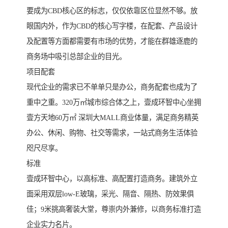
要成为CBD核心区的标志，仅仅依靠区位显然不够。放
眼国内外，作为CBD的核心写字楼，在配套、产品设计
及配置等方面都需要有市场的优势，才能在群雄逐鹿的
商务场中吸引总部企业的目光。
项目配套
现代企业的需求已不单单只是办公，商务配套也成为了
重中之重。320万㎡城市综合体之上，壹成环智中心坐拥
壹方天地60万㎡ 深圳大MALL商业体量，满足商务精英
办公、休闲、购物、社交等需求，一站式商务生活体验
咫尺尽享。
标准
壹成环智中心，以高标准、高配置打造商务。建筑外立
面采用双层low-E玻璃，采光、隔音、隔热、防效果俱
佳；9米挑高奢装大堂，尊崇内外兼修，以商务标准打造
企业实力名片。