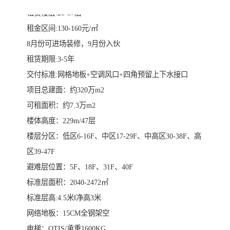
租赁楼层:20-37层
租金区间:130-160元/㎡
8月份可进场装修，9月份入伙
租赁期限:3-5年
交付标准:网格地板+空调风口+四角预留上下水接口
项目总建面：约320万m2
可租面积：约7.3万m2
楼体高度：229m/47层
楼层分区：低区6-16F、中区17-29F、中高区30-38F、高
区39-47F
避难层位置：5F、18F、31F、40F
标准层面积：2040-2472㎡
标准层高:4.5米‖净高3米
网络地板：15CM全钢架空
电梯：OTIS/承重1600KG