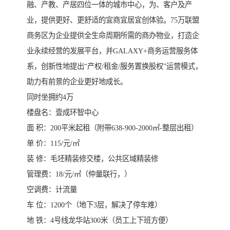
融、产教、产居四位一体的城市中心，为、客户及产
业，提供更好、更舒适的宜商宜居宜创体验。75万联盟
商务区为企业提供全生命周期所需的商办物业，打造企
业永续经营的发展平台，并GALAXY+商务运营服务体
系，创新性地提出“产权/租金/服务置换股权”运营模式，
助力有前景的企业更好地成长。
同时坐拥约4万
楼盘名：壹成环智中心
面 积：200平米起租（附带638-900-2000㎡-整层出租）
单 价：115/元/㎡
装 修：毛坯精装修交楼，公共区域精装修
管理费：18/元/㎡（仲量联行，）
空调费：计流量
车 位：1200个（地下3层，解决了停车难）
地 铁：4号线龙华站300米（员工上下班方便）