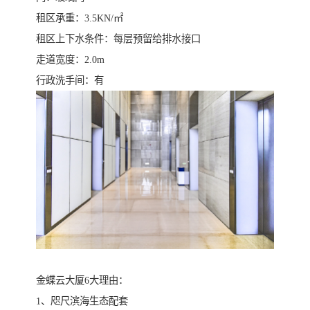
租区承重：3.5KN/㎡
​租区上下水条件：每层预留给排水接口
​走道宽度：2.0m
​行政洗手间：有
​金蝶云大厦6大理由：
​1、咫尺滨海生态配套