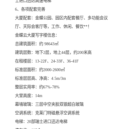
士进口迅达高速电梯
​6、各项配套完善
​大厦配套：金蝶公园、园区内配套餐厅、多功能会议
厅、天际会客厅等，工作、休闲、餐饮**！
金蝶云大厦写字楼信息：
总建筑面积：约 98643㎡
​建筑层数：地下2层，地上44层，约200米高
在租楼层：13-22F、24-33F、36-41F
标准层面积：约2000-2600㎡
标准层层高、净高：4.5m/3m
​整层实用率：约67%-78%
​大堂高度：14m
幕墙玻璃：三层中空夹胶双银超白玻璃
​空调系统：克莱门特磁悬浮空调系统
​电梯：20部瑞士进口迅达电梯