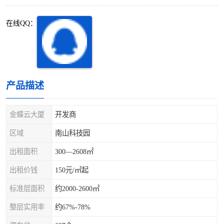
深圳超级总部基地
后海
在线QQ：
蛇口
南油
华侨城
南山蛇口
龙岗区
科技园北区
产品描述
宝安西乡
宝安新安
金蝶云大厦
开发商
光明区
南山西丽
区域
南山科技园
​出租面积
300—2608㎡
龙华观澜
南山桃园
出租价钱
150元/㎡起
标准层面积
约2000-2600㎡
整层实用率
约67%-78%