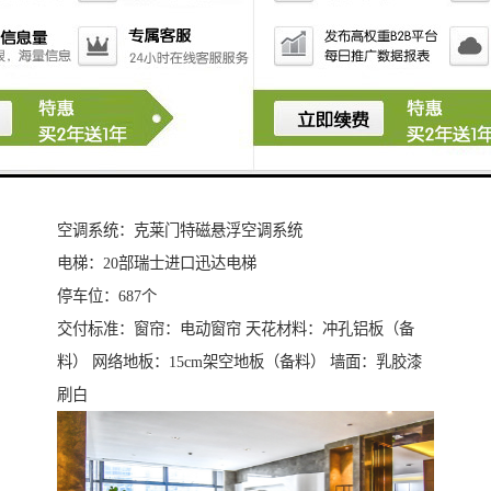
标准层面积：约2000-2600㎡
起租面积段：260㎡起租，组合
标准层层高、净高：4.5m/3m
整层实用率：约67%-78%
行政洗手间：有
大堂高度：14m
幕墙玻璃：三银LOW-E玻璃
空调系统：克莱门特磁悬浮空调系统
电梯：20部瑞士进口迅达电梯
停车位：687个
交付标准：窗帘：电动窗帘 天花材料：冲孔铝板（备
料） 网络地板：15cm架空地板（备料） 墙面：乳胶漆
刷白