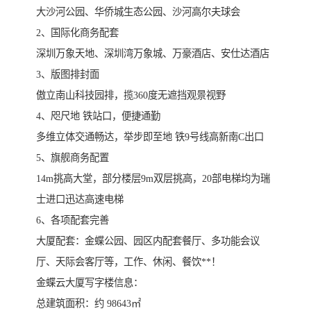
大沙河公园、华侨城生态公园、沙河高尔夫球会
​2、国际化商务配套
​深圳万象天地、深圳湾万象城、万豪酒店、安仕达酒店
​3、版图排封面
​傲立南山科技园排，揽360度无遮挡观景视野
​4、咫尺地 铁站口，便捷通勤
​多维立体交通畅达，举步即至地 铁9号线高新南C出口
​5、旗舰商务配置
​14m挑高大堂，部分楼层9m双层挑高，20部电梯均为瑞
士进口迅达高速电梯
​6、各项配套完善
​大厦配套：金蝶公园、园区内配套餐厅、多功能会议
厅、天际会客厅等，工作、休闲、餐饮**！
金蝶云大厦写字楼信息：
总建筑面积：约 98643㎡