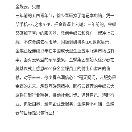
金蝶云，只做
三年前的五四青年节，徐少春砸掉了笔记本电脑，凭一
部手机+云之家APP，把金蝶逼上云端；三年前的，金蝶
又砸掉了客户的服务器，凭借金蝶云和客户一起冲上云
端。不仅金蝶云在市场，国际调研机构IDC数据显示，
金蝶已经连续13年在中国成长型企业应用服务市场占有
率。面对云转型的硕硕战果，金蝶集团创始人徐少春在
奠基仪式上感恩6000多名金蝶员工的付出和客户的信
赖，对于未来，徐少春充满信心：“毫无疑问，云服务是
金蝶的未来。承载互联网精神、践行云管理的金蝶云大
厦将汇聚行业精英，推动社会进步。追赶自己、追赶行
业、追赶国界，聚焦企业云服务，金蝶势不可挡，金蝶
云的目标是只做行业！”