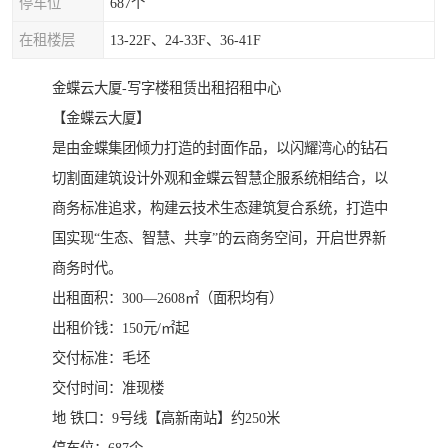
​停车位
687个
​在租楼层
13-22F、24-33F、36-41F
​​金蝶云大厦-写字楼租赁出租招租中心
【金蝶云大厦】
是由金蝶集团倾力打造的封面作品，以闪耀湾心的钻石
切割面建筑设计外观和金蝶云智慧企服系统相结合，以
商务标准追求，构建云技术生态建筑复合系统，打造中
国实现“生态、智慧、共享”的云商务空间，开启世界新
商务时代。
​出租面积：300—2608㎡（面积均有）
出租价钱：150元/㎡起
​交付标准：毛坯
​交付时间：准现楼
​地 铁口：9号线【高新南站】约250米