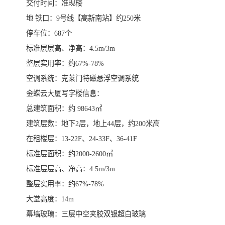
​交付时间：准现楼
​地 铁口：9号线【高新南站】约250米
​停车位：687个
​标准层层高、净高：4.5m/3m
​整层实用率：约67%-78%
空调系统：克莱门特磁悬浮空调系统
​金蝶云大厦写字楼信息：
总建筑面积：约 98643㎡
​建筑层数：地下2层，地上44层，约200米高
在租楼层：13-22F、24-33F、36-41F
标准层面积：约2000-2600㎡
​标准层层高、净高：4.5m/3m
整层实用率：约67%-78%
​大堂高度：14m
​幕墙玻璃：三层中空夹胶双银超白玻璃