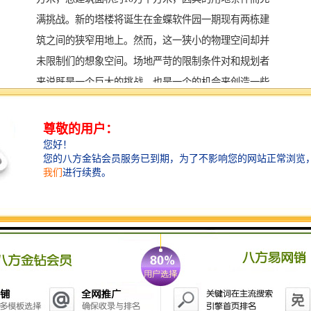
满挑战。新的塔楼将诞生在金蝶软件园一期现有两栋建
筑之间的狭窄用地上。然而，这一狭小的物理空间却并
未限制们的想象空间。场地严苛的限制条件对和规划者
来说既是一个巨大的挑战，也是一个的机会来创造一些
特和与众不同的设计。
金蝶云大厦基本信息
开发商：金蝶软件
交付日期：约12月份（签署金蝶云大厦租赁意向书，可
提供过度场地使用至交付）
总建筑面积：约 98643㎡
建筑层数：地下2层，地上44层
建筑高度：200m
在租楼层：13-22F、24-33F、36-40F
租金单价：155元/㎡/月—270元/㎡/元