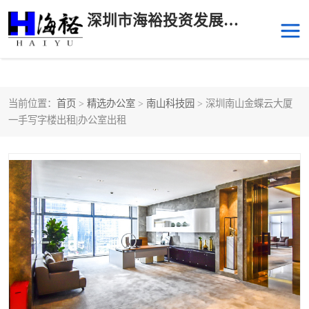
深圳市海裕投资发展有限公司
当前位置：
首页
>
精选办公室
>
南山科技园
> 深圳南山金蝶云大厦
后海
科技园南区
一手写字楼出租|办公室出租
科技园中区
南山华侨城
前海
深圳湾科技生态园
福田中心区写字楼租赁
宝安中心区
深圳宝安
福田车公庙
罗湖水贝
南山南油