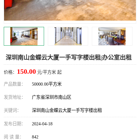
龙华
罗湖区
宝安区
西乡
兴东
石岩
福田华强北
南山科技园
深圳南山金蝶云大厦一手写字楼出租|办公室出租
南山后海
福田区
150.00
价格：
元/平方米 起
车公庙
保税区
产品数量：
50000.00平方米
发货地址：
广东省深圳市南山区
中心区
华强北
关键词：
深圳南山金蝶云大厦一手写字楼出租
南山区
西丽
发布日期：
2024-04-18
南头
高新园
阅 读 量：
842