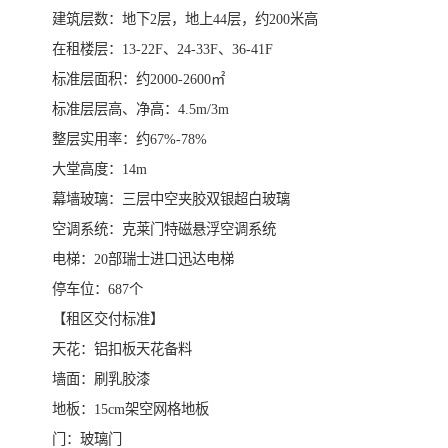
​建筑层数：地下2层，地上44层，约200米高
在租楼层：13-22F、24-33F、36-41F
标准层面积：约2000-2600㎡
标准层层高、净高：4.5m/3m
​整层实用率：约67%-78%
​大堂高度：14m
幕墙玻璃：三层中空夹胶双银超白玻璃
​空调系统：克莱门特磁悬浮空调系统
​电梯：20部瑞士进口迅达电梯
​停车位：687个
【租区交付标准】
​天花：铝扣板天花备料
​墙面：刷乳胶漆
​地板：15cm架空网格地板
​门：玻璃门