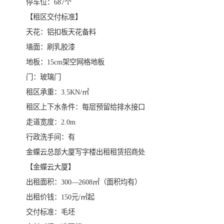
​停车位：687个
【租区交付标准】
​天花：铝扣板天花备料
​墙面：刷乳胶漆
​地板：15cm架空网格地板
​门：玻璃门
租区承重：3.5KN/㎡
​租区上下水条件：每层预留给排水接口
​走道宽度：2.0m
​行政洗手间：有
金蝶云总部大厦写字楼出租租赁招商处
【金蝶云大厦】
出租面积：300—2608㎡（面积均有）
出租价钱：150元/㎡起
​交付标准：毛坯