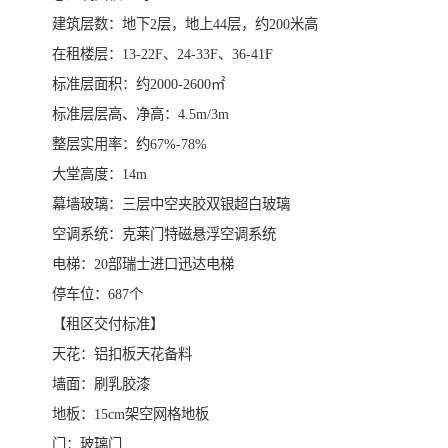
​建筑层数：地下2层，地上44层，约200米高
在租楼层：13-22F、24-33F、36-41F
标准层面积：约2000-2600㎡
标准层层高、净高：4.5m/3m
​整层实用率：约67%-78%
​大堂高度：14m
幕墙玻璃：三层中空夹胶双银超白玻璃
​空调系统：克莱门特磁悬浮空调系统
​电梯：20部瑞士进口迅达电梯
​停车位：687个
【租区交付标准】
​天花：铝扣板天花备料
​墙面：刷乳胶漆
​地板：15cm架空网格地板
​门：玻璃门