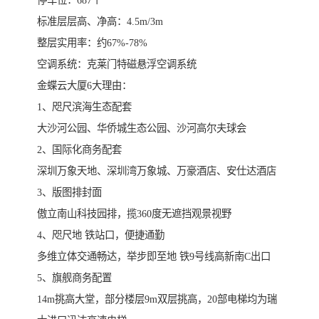
​停车位：687个
​标准层层高、净高：4.5m/3m
​整层实用率：约67%-78%
​空调系统：克莱门特磁悬浮空调系统
​金蝶云大厦6大理由：
​1、咫尺滨海生态配套
大沙河公园、华侨城生态公园、沙河高尔夫球会
​2、国际化商务配套
​深圳万象天地、深圳湾万象城、万豪酒店、安仕达酒店
​3、版图排封面
​傲立南山科技园排，揽360度无遮挡观景视野
​4、咫尺地 铁站口，便捷通勤
​多维立体交通畅达，举步即至地 铁9号线高新南C出口
​5、旗舰商务配置
​14m挑高大堂，部分楼层9m双层挑高，20部电梯均为瑞