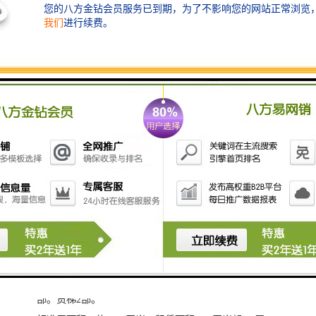
海信南方大厦地处后海总部基地中心位置，后海总部基
地定位为深圳湾总部商务区，整个区域定向面向央企500
强招商，是深圳目前的商务和居住的制高点，未来将入
驻80余家总部机构，目前已有阿里巴巴、中建钢构、中
海油、中铁、中国航天、联想等18家总部企业进驻。
大厦地上34层。地下3层。大堂高：12米，电梯：客梯12
部。货梯2部。