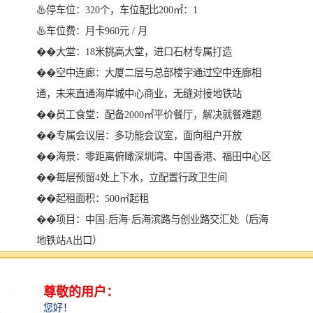
♨停车位：320个，车位配比200㎡：1
♨车位费：月卡960元 / 月
��大堂：18米挑高大堂，进口石材专属打造
��空中连廊：大厦二层与总部楼宇通过空中连廊相
通，未来直通海岸城中心商业，无缝对接地铁站
��员工食堂：配备2000㎡平价餐厅，解决就餐难题
��专属会议层：多功能会议室，面向租户开放
��海景：零距离俯瞰深圳湾、中国香港、福田中心区
��每层预留4处上下水，立配置行政卫生间
��起租面积：500㎡起租
��项目：中国·后海·后海滨路与创业路交汇处（后海
地铁站A出口）
��导航：海信南方大厦