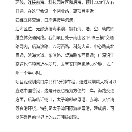
环线，连接前海、科技园片区和后海，预计2020年左右
开通，在这里会设一个创业站，离项目更近。
四维立体交通，口岸连接粤港澳：
后海区位，无缝连接粤港澳，拥有海、陆、空、轨的四
维立体交通网络。我们项目处于南山区“四纵三横”交通
路网内，后海滨路、沙河西路、科苑大道、中心路南北
贯通，滨海大道、东滨路、望海路东西贯通；广深沿江
高速也与项目近在咫尺，去宝安国际机场30分钟，去广
州一个半小时。
项目距深圳湾口岸只有5分钟车程，通过深圳湾大桥可以
直达中国香港，这是开设也是为方便的口岸。海路交通
方面，后海临近蛇口，太子湾邮轮母港、赤湾、大铲湾
等良港环绕，特别是太子湾国际游轮母港，建成后，可
以停靠目前世界上的22万吨级邮轮。