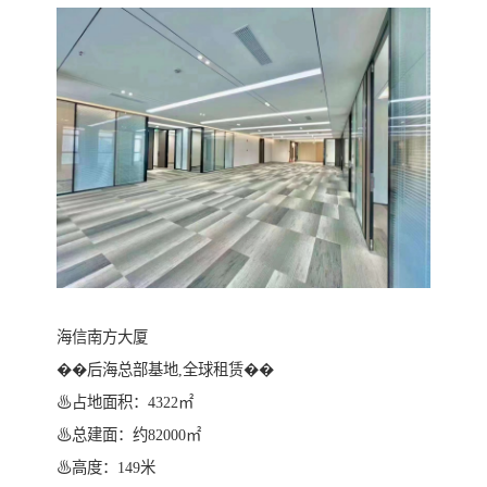
海信南方大厦
��后海总部基地,全球租赁��
♨占地面积：4322㎡
♨总建面：约82000㎡
♨高度：149米