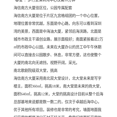
“春茧”：步行至深圳湾中心仅需10分钟
海信南方大厦佳区位，公园专属配套
海信南方大厦是位于片区九宫格组团的一个中心位置，
地理位置非常优越，东面是中心路，向东可以看到深圳
湾的美景，西面是中海油大厦，紧邻后海滨路，北面是
城市市政主干道创业路，展示面极好；南面紧挨着近2万
㎡的市政中心公园，未来在大厦办公的员工中午午休期
间可以直接去公园散步、休息，非常方便，这也使整个
大厦的南北向无遮挡，视野开阔，采光。
南北歌剧院级双大堂，挑高
海信南方大厦采用南北双大堂设计，北大堂未来是写字
楼主，面积360㎡，挑高18米，南大堂是未来的商大堂，
面积640㎡，挑高12米，大堂的挑高设计目前从整个后海
总部基地来说都是数一数二的，仅次于卓越后海中心，
优于其他所有项目。装修也是非常的考究，墙面地面我