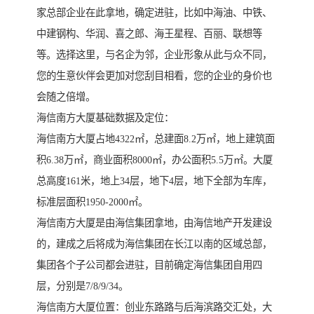
家总部企业在此拿地，确定进驻，比如中海油、中铁、
中建钢构、华润、喜之郎、海王星程、百丽、联想等
等。选择这里，与名企为邻，企业形象从此与众不同，
您的生意伙伴会更加对您刮目相看，您的企业的身价也
会随之倍增。
海信南方大厦基础数据及定位：
海信南方大厦占地4322㎡，总建面8.2万㎡，地上建筑面
积6.38万㎡，商业面积8000㎡，办公面积5.5万㎡。大厦
总高度161米，地上34层，地下4层，地下全部为车库，
标准层面积1950-2000㎡。
海信南方大厦是由海信集团拿地，由海信地产开发建设
的，建成之后将成为海信集团在长江以南的区域总部，
集团各个子公司都会进驻，目前确定海信集团自用四
层，分别是7/8/9/34。
海信南方大厦位置：创业东路路与后海滨路交汇处，大