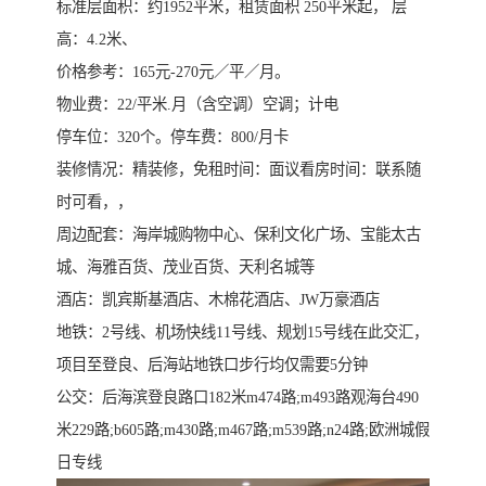
标准层面积：约1952平米，租赁面积 250平米起， 层
高：4.2米、
价格参考：165元-270元／平／月。
物业费：22/平米.月（含空调）空调；计电
停车位：320个。停车费：800/月卡
装修情况：精装修，免租时间：面议看房时间：联系随
时可看，，
周边配套：海岸城购物中心、保利文化广场、宝能太古
城、海雅百货、茂业百货、天利名城等
酒店：凯宾斯基酒店、木棉花酒店、JW万豪酒店
地铁：2号线、机场快线11号线、规划15号线在此交汇，
项目至登良、后海站地铁口步行均仅需要5分钟
公交：后海滨登良路口182米m474路;m493路观海台490
米229路;b605路;m430路;m467路;m539路;n24路;欧洲城假
日专线