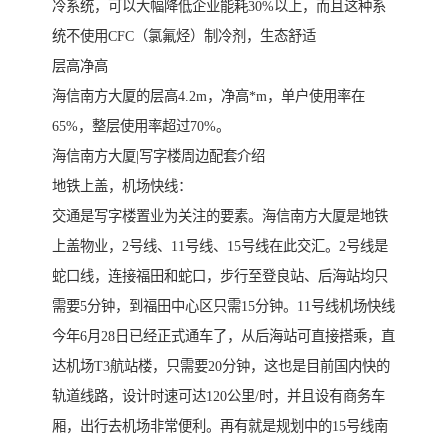
冷系统，可以大幅降低企业能耗30%以上，而且这种系
统不使用CFC（氯氟烃）制冷剂，生态舒适
层高净高
海信南方大厦的层高4.2m，净高*m，单户使用率在
65%，整层使用率超过70%。
海信南方大厦|写字楼周边配套介绍
地铁上盖，机场快线：
交通是写字楼置业为关注的要素。海信南方大厦是地铁
上盖物业，2号线、11号线、15号线在此交汇。2号线是
蛇口线，连接福田和蛇口，步行至登良站、后海站均只
需要5分钟，到福田中心区只需15分钟。11号线机场快线
今年6月28日已经正式通车了，从后海站可直接搭乘，直
达机场T3航站楼，只需要20分钟，这也是目前国内快的
轨道线路，设计时速可达120公里/时，并且设有商务车
厢，出行去机场非常便利。再有就是规划中的15号线南