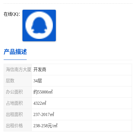
深圳超级总部基地
后海
在线QQ：
蛇口
南油
华侨城
南山蛇口
龙岗区
科技园北区
产品描述
宝安西乡
宝安新安
海信南方大厦
开发商
光明区
南山西丽
层数
34层
办公面积
约55000㎡
龙华观澜
南山桃园
占地面积
4322㎡
出租面积
237-2017㎡
出租价格
238-258元/㎡