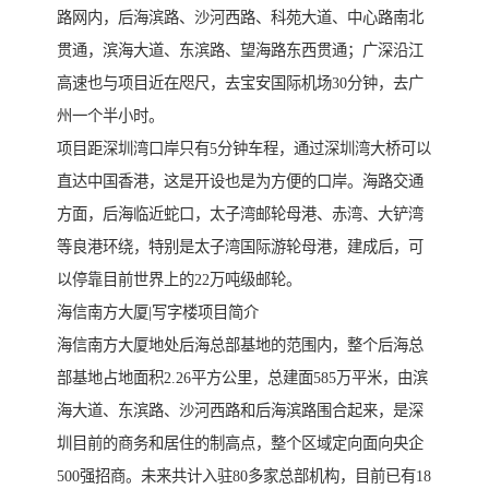
路网内，后海滨路、沙河西路、科苑大道、中心路南北
贯通，滨海大道、东滨路、望海路东西贯通；广深沿江
高速也与项目近在咫尺，去宝安国际机场30分钟，去广
州一个半小时。
项目距深圳湾口岸只有5分钟车程，通过深圳湾大桥可以
直达中国香港，这是开设也是为方便的口岸。海路交通
方面，后海临近蛇口，太子湾邮轮母港、赤湾、大铲湾
等良港环绕，特别是太子湾国际游轮母港，建成后，可
以停靠目前世界上的22万吨级邮轮。
海信南方大厦|写字楼项目简介
海信南方大厦地处后海总部基地的范围内，整个后海总
部基地占地面积2.26平方公里，总建面585万平米，由滨
海大道、东滨路、沙河西路和后海滨路围合起来，是深
圳目前的商务和居住的制高点，整个区域定向面向央企
500强招商。未来共计入驻80多家总部机构，目前已有18