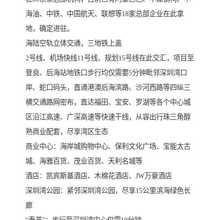
海油、中铁、中国航天、联想等18家总部企业在此拿
地，确定进驻。
海陆空轨立体交通，三地铁上盖
2号线、机场快线11号线、规划15号线在此交汇，项目至
登良、后海站地铁口步行均仅需要5分钟毗邻深圳湾口
岸、蛇口码头，直通港澳后海滨路、沙河西路等四纵三
横交通路网密布，直达福田、宝安、罗湖等各个中心城
区沿江高速、广深高速等快速干线，从容出行珠三角醇
熟商业配套，尽享湾区生态
商业中心：海岸城购物中心、保利文化广场、宝能太古
城、海雅百货、茂业百货、天利名城等
酒店：凯宾斯基酒店、木棉花酒店、JW万豪酒店
深圳湾公园：紧邻深圳湾公园，尽享15公里滨海绿色长
廊