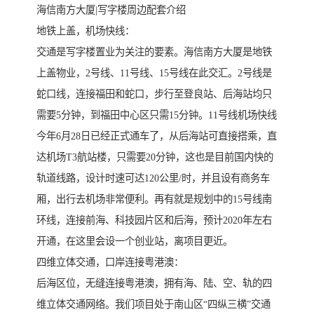
海信南方大厦|写字楼周边配套介绍
地铁上盖，机场快线：
交通是写字楼置业为关注的要素。海信南方大厦是地铁
上盖物业，2号线、11号线、15号线在此交汇。2号线是
蛇口线，连接福田和蛇口，步行至登良站、后海站均只
需要5分钟，到福田中心区只需15分钟。11号线机场快线
今年6月28日已经正式通车了，从后海站可直接搭乘，直
达机场T3航站楼，只需要20分钟，这也是目前国内快的
轨道线路，设计时速可达120公里/时，并且设有商务车
厢，出行去机场非常便利。再有就是规划中的15号线南
环线，连接前海、科技园片区和后海，预计2020年左右
开通，在这里会设一个创业站，离项目更近。
四维立体交通，口岸连接粤港澳：
后海区位，无缝连接粤港澳，拥有海、陆、空、轨的四
维立体交通网络。我们项目处于南山区“四纵三横”交通