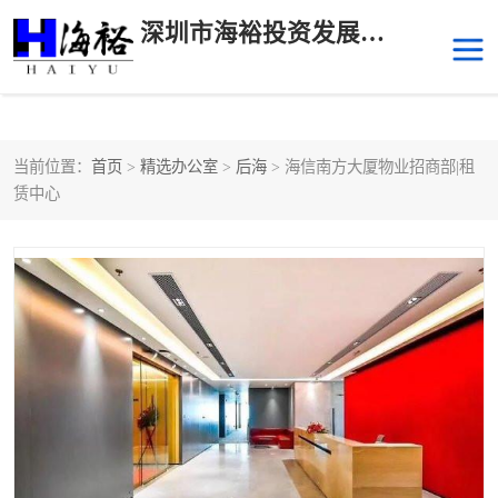
深圳市海裕投资发展有限公司
当前位置：
首页
>
精选办公室
>
后海
> 海信南方大厦物业招商部|租
后海
科技园南区
赁中心
科技园中区
南山华侨城
前海
深圳湾科技生态园
福田中心区写字楼租赁
宝安中心区
深圳宝安
福田车公庙
罗湖水贝
南山南油