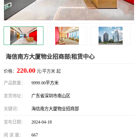
龙华
罗湖区
宝安区
西乡
兴东
石岩
福田华强北
南山科技园
海信南方大厦物业招商部|租赁中心
南山后海
福田区
220.00
价格：
元/平方米 起
车公庙
保税区
产品数量：
9999.00平方米
发货地址：
广东省深圳市南山区
中心区
华强北
关键词：
海信南方大厦物业招商部
南山区
西丽
发布日期：
2024-04-18
南头
高新园
阅 读 量：
667