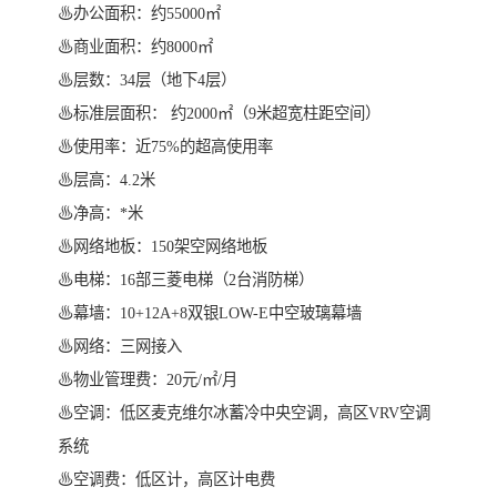
♨办公面积：约55000㎡
♨商业面积：约8000㎡
♨层数：34层（地下4层）
♨标准层面积： 约2000㎡（9米超宽柱距空间）
♨使用率：近75%的超高使用率
♨层高：4.2米
♨净高：*米
♨网络地板：150架空网络地板
♨电梯：16部三菱电梯（2台消防梯）
♨幕墙：10+12A+8双银LOW-E中空玻璃幕墙
♨网络：三网接入
♨物业管理费：20元/㎡/月
♨空调：低区麦克维尔冰蓄冷中央空调，高区VRV空调
系统
♨空调费：低区计，高区计电费