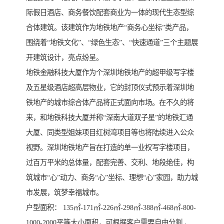
际假日酒店、商务餐饮配套商业为一体的现代生态型综
合体建筑。该建筑作为地铁地产“商务心坐标”类产品，
围绕着“地铁文化”、“绿色生态”、“快速通道”三个主题展
开建筑设计，亮点纷呈。
地铁金融科技大厦作为个深圳地铁地产的超甲级写字楼
及五星级酒店超高层物业，它的封顶仪式预示着深圳地
铁地产的城市综合体产品将正式面向市场。在不久的将
来，和地铁科技大厦并称“深南大道双子星”的地铁汇通
大厦、同类型姐妹项目红树湾项目等也将陆续进入公众
视野。深圳地铁地产旨在打造的单一业权写字楼项目，
过百万平米的总体量，配套完善、交利、地段绝佳，构
筑城市“心”动力、商务“心”坐标、理想“心”家园，助力城
市发展，筑梦幸福城市。
户型面积： 135㎡-171㎡-226㎡-298㎡-388㎡-468㎡-800-
1000-2000平等大小面积，可根据客户需要自由分割 、