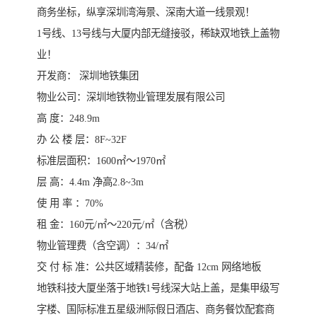
商务坐标，纵享深圳湾海景、深南大道一线景观！
1号线、13号线与大厦内部无缝接驳，稀缺双地铁上盖物
业！
开发商： 深圳地铁集团
物业公司：深圳地铁物业管理发展有限公司
高 度：248.9m
办 公 楼 层：8F~32F
标准层面积：1600㎡～1970㎡
层 高：4.4m 净高2.8~3m
使 用 率 ：70%
租 金：160元/㎡～220元/㎡（含税）
物业管理费（含空调）：34/㎡
交 付 标 准：公共区域精装修，配备 12cm 网络地板
地铁科技大厦坐落于地铁1号线深大站上盖，是集甲级写
字楼、国际标准五星级洲际假日酒店、商务餐饮配套商