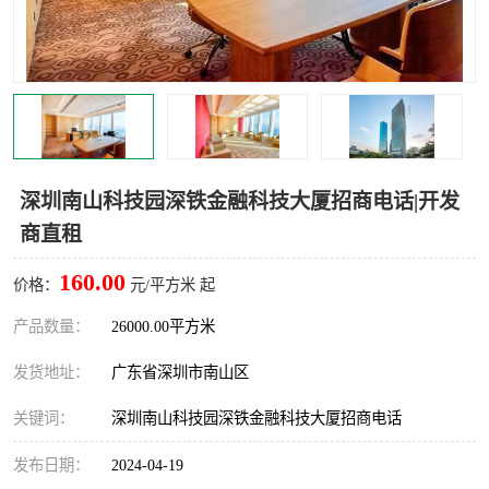
龙华
罗湖区
宝安区
西乡
兴东
石岩
福田华强北
南山科技园
深圳南山科技园深铁金融科技大厦招商电话|开发
商直租
南山后海
福田区
160.00
价格：
元/平方米 起
车公庙
保税区
产品数量：
26000.00平方米
中心区
华强北
发货地址：
广东省深圳市南山区
南山区
西丽
关键词：
深圳南山科技园深铁金融科技大厦招商电话
南头
高新园
发布日期：
2024-04-19