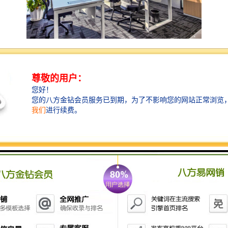
深铁金融科技大厦楼盘简介
1、深铁金融科技大厦坐落于地 铁1号线深大站上盖，是
集甲 级写字楼、五星级洲际假日酒店、商务餐饮配套商
业为一体的现代生态型综合体建筑。
2、深铁金融科技大厦旨在打造的单一业权写字楼项目，
过百万平米的总体量，配套完善、交利、地段，构筑城
市“心”动力、商务“心”坐标、理想“心”家园，助力城市发
展，筑梦幸福城市。
3、交通方便，项目踞守科苑路与深南大道两条市政主干
道，拥有超过上100条公交线路，门前即公交站台，大厦
一楼直接接驳地 铁1号线，罗宝线，深大站。