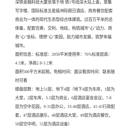
深铁金融科技大厦坐落于地 铁1号线深大站上盖，是集
写字楼、国际标准五星级洲际假日酒店、商务餐饮配套
商业为一体的现代生态型综合体建筑。过百万平米的总
体量，配套完善、交利、地段，构筑城市“心”动力、商
务“心”坐标、理想“心”家园，助力城市发展，筑梦幸福
城市。
面积信息：标准层：2050平米使用率：76%标准层高：
4.5米，净高2.8-3.2米
面积500平方米起租，免租时间：面议看房时间：联系随
时可看
楼盘层数：地上51层，地下4层（地下4层为车库，1层为
大堂，2层车库，3-5层为商业，6层酒店宴会会议，7-8
层为空中花园，9-31层办公，33-40层酒店，41-45行政配
套，47层酒店康乐，48层酒店大堂，49层为酒店餐饮，
50层空中吧，51层为酒店设备）