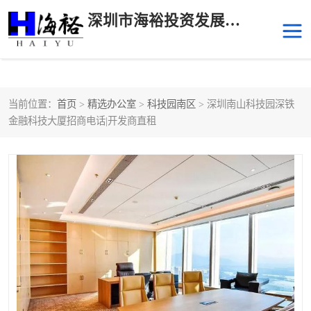
深圳市海裕投资发展有限公司
当前位置：
首页
>
精选办公室
>
科技园南区
> 深圳南山科技园深铁
后海
科技园南区
金融科技大厦招商电话|开发商直租
科技园中区
南山华侨城
前海
深圳湾科技生态园
福田中心区写字楼租赁
宝安中心区
深圳宝安
福田车公庙
罗湖水贝
南山南油