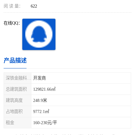
深圳超级总部基地
后海
阅 读 量：
622
蛇口
南油
在线QQ：
华侨城
南山蛇口
龙岗区
科技园北区
产品描述
宝安西乡
宝安新安
光明区
南山西丽
深铁金融科技大厦
开发商
总建筑面积
129821.66㎡
龙华观澜
南山桃园
建筑高度
248.9米
占地面积
9772.1㎡
租金
160-230元/平