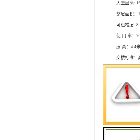
大堂层高: 16
整层面积：1
可租楼层: 8-
使 用 率：7
层 高：4.4米
交楼标准：
地铁科技大
地铁上盖，
1、本大厦
2、1F V
3、30部
4、停车：
5、网络：全