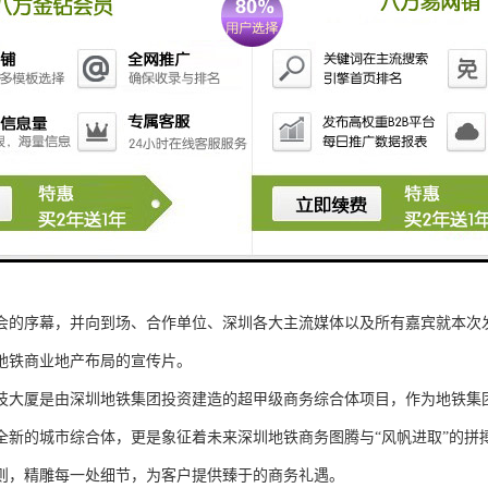
标志性建筑物，高层看海，户型方正，整层出租，可按客户要求进行私人
科技大厦FinTech体验中心开放暨项目推介大会隆重举行
铁金融科技大厦FinTech体验中心开放暨项目推介大会隆重举行，地处粤港
商务建筑--地铁金融科技大厦正式揭幕，并与国际房地产顾问租赁代理戴
个时代宣示:未来已来，FinTech概念必将成为又一影响世界经济格局的
南大道 比肩国际典范商务
倒数，振奋人心的乐队表演开场过后，主持人登场揭开了此次“未来已来”20
会的序幕，并向到场、合作单位、深圳各大主流媒体以及所有嘉宾就本次
地铁商业地产布局的宣传片。
技大厦是由深圳地铁集团投资建造的超甲级商务综合体项目，作为地铁集
全新的城市综合体，更是象征着未来深圳地铁商务图腾与“风帆进取”的拼
则，精雕每一处细节，为客户提供臻于的商务礼遇。