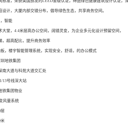
筑标准，荣获美国颁发的LEED金级认证，缔造绿色健康建筑设计认证，
庭设计，大厦内部交错分布，倡导绿色生态，共享商务空间。
间，智能
艺术大堂，4.4米层高办公空间，阔错灵变，为企业多元化设计预留空间，
电梯，超高配比，提升商务效率
络地板，楼宇智能管理系统，实现安全，舒适，的办公模式
深圳地铁集团
深南大道与科苑大道交汇处
1/13号线深大站
地铁集团物业
V变风量系统
0层
9米