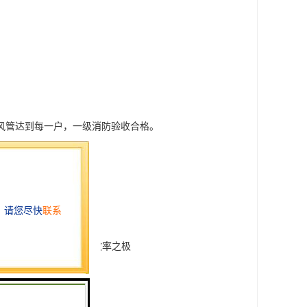
风管达到每一户，一级消防验收合格。
达，75%超高使用率
定制高配，深圳罕有
璃幕墙； 维智慧商务，效率之极
慧安保