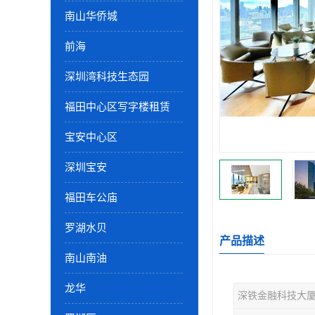
南山华侨城
前海
深圳湾科技生态园
福田中心区写字楼租赁
宝安中心区
深圳宝安
福田车公庙
罗湖水贝
产品描述
南山南油
龙华
深铁金融科技大