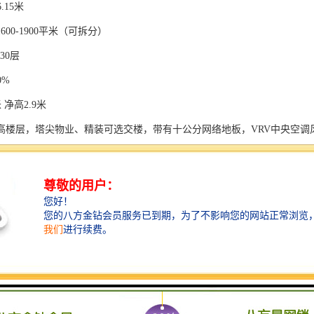
.15米
600-1900平米（可拆分）
30层
0%
 净高2.9米
高楼层，塔尖物业、精装可选交楼，带有十公分网络地板，VRV中央空调
厦含五星级酒店洲际酒店，满足企业接待、商务洽谈需求。
无缝接驳
-1F直接连接地铁——1号罗宝线深大地铁站；3F连廊接驳深南大道，便捷通
IP专属车行大堂；②总裁盥洗室TOTO全自动恒温冲洗设备；③VIP电梯；
日本原装进口日立电梯，全高速梯；②南玻出口专线定制超白玻双银low-e玻
自动识别系统；②无卡门禁；③电梯：目的层到达系统；④安保：360°智
楼免费WIFI覆盖，每层100M；