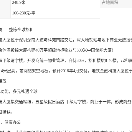
248.9米
占地面积
160-230元/平
 — 整栋全球招租
技大厦位于深圳深南大道与科苑南路交汇，深大地铁站与地下商业无缝接驳
合体深投控大厦构建40万平超级地标物业与300米中国储能大厦！
超甲级写字楼，开发商统一物业管理，自恃30%，招租楼层8-40楼，起
，4.4米层高，带网络架空地板，预计2018年4月交付。地铁金融科技大
接驳
务功能，多元礼遇全球
技大厦集交通枢纽，五星级假日酒店 甲级写字楼，商业于一体，形成商
显稀缺。
碳，健康办公