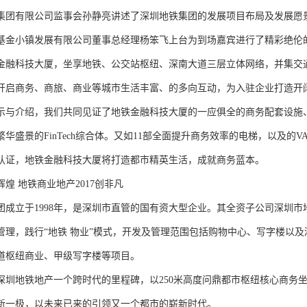
集团有限公司监事会孙静亮讲述了深圳地铁集团的发展项目布局及发展愿
基金小镇发展有限公司董事总经理杨笨飞上台为到场嘉宾进行了精彩绝伦
金融科技大厦，坐享地铁、公交站枢纽、深南大道三层立体网络，并集交
开启商务、商旅、商业等城市生活丰富、的多向互动，为入驻企业打造开
示与介绍，我们共同见证了地铁金融科技大厦的一应俱全的商务配套设施
华盛景的FinTech综合体。又如11部全面提升商务效率的电梯，以及的V
认证，地铁金融科技大厦将打造都市精英生活，成就商务蓝本。
煌 地铁商业地产2017创非凡
团成立于1998年，是深圳市直管的国有资大型企业。其全资子公司深圳
管理，践行“地铁 物业”模式，开发及管理范围包括购物中心、写字楼以
道枢纽商业、甲级写字楼等项目。
将是深圳地铁地产一个跨时代的里程碑，以250米高度问鼎都市枢纽核心商
新一极，以未来已来的引领又一个都市的崭新时代。