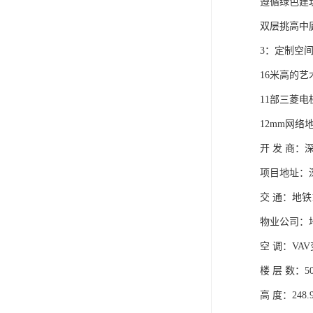
遵循绿色建
双层挑高中
3：定制空
16米高的
11部三菱
12mm网
开 发 商：
项目地址：
交 通：地铁
物业公司：
空 调：VA
楼 层 数：5
高 度：248.