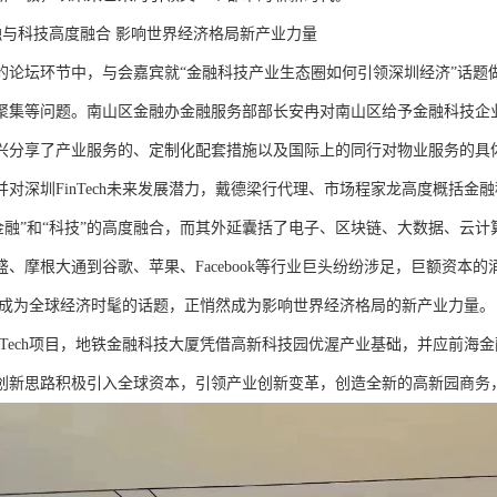
h:金融与科技高度融合 影响世界经济格局新产业力量
的论坛环节中，与会嘉宾就“金融科技产业生态圈如何引领深圳经济”话题
ch产业聚集等问题。南山区金融办金融服务部部长安冉对南山区给予金融科
兴分享了产业服务的、定制化配套措施以及国际上的同行对物业服务的具体需
并对深圳FinTech未来发展潜力，戴德梁行代理、市场程家龙高度概括
h是“金融”和“科技”的高度融合，而其外延囊括了电子、区块链、大数据、
盛、摩根大通到谷歌、苹果、Facebook等行业巨头纷纷涉足，巨额资本
ch已经成为全球经济时髦的话题，正悄然成为影响世界经济格局的新产业力量。
nTech项目，地铁金融科技大厦凭借高新科技园优渥产业基础，并应前海金融
创新思路积极引入全球资本，引领产业创新变革，创造全新的高新园商务