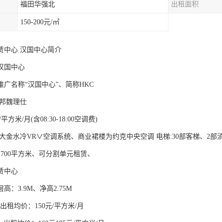
福田华强北
出租面积
150-200元/㎡
赁中心 汉国中心简介
汉国中心
广名称“汉国中心”、简称HKC
世邦魏理仕
平方米/月(含08:30-18:00空调费)
为大金水冷VR∨空调系统、商业裙楼为约克中央空调 电梯:30部客梯、2
700平方米、可分割单元租赁、
赁中心
高：3.9M、净高2.75M
、出租均价：150元/平方米/月