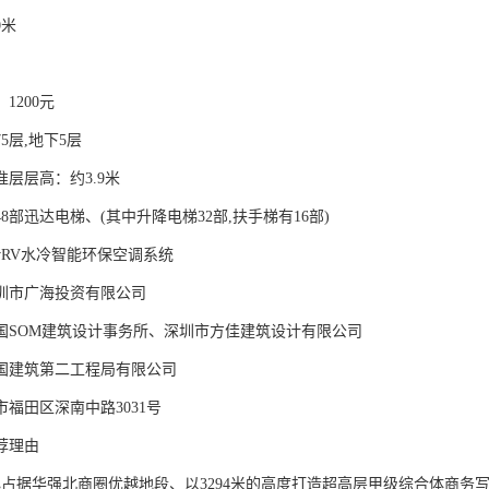
0米
1200元
5层,地下5层
层层高：约3.9米
8部迅达电梯、(其中升降电梯32部,扶手梯有16部)
vRV水冷智能环保空调系统
圳市广海投资有限公司
国SOM建筑设计事务所、深圳市方佳建筑设计有限公司
国建筑第二工程局有限公司
福田区深南中路3031号
荐理由
心占据华强北商圈优越地段、以3294米的高度打造超高层甲级综合体商务