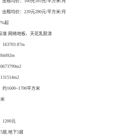
F、出租均价：160元185元/平方米/月
F、出租均价：220元280元/平方米/月
2%起
标准:网络地板、天花乳胶漆
63703.87m
4492m
673799m2
31514m2
1600~1700平方米
0米
1200元
5层,地下5层