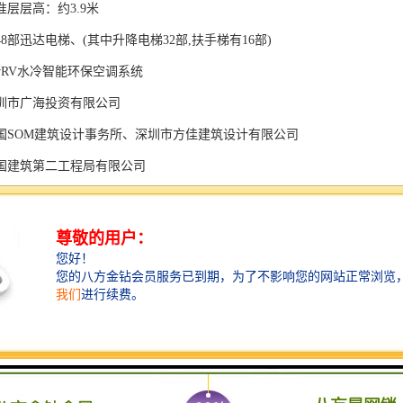
层层高：约3.9米
8部迅达电梯、(其中升降电梯32部,扶手梯有16部)
vRV水冷智能环保空调系统
圳市广海投资有限公司
国SOM建筑设计事务所、深圳市方佳建筑设计有限公司
国建筑第二工程局有限公司
福田区深南中路3031号
赁中心 汉国中心简介
汉国中心
广名称“汉国中心”、简称HKC
世邦魏理仕
平方米/月(含08:30-18:00空调费)
为大金水冷VR∨空调系统、商业裙楼为约克中央空调 电梯:30部客梯、2