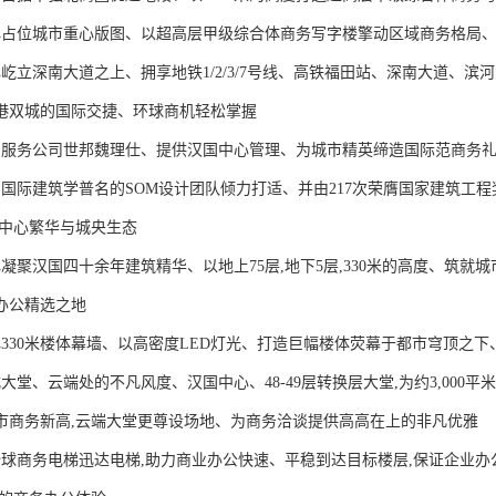
心占位城市重心版图、以超高层甲级综合体商务写字楼擎动区域商务格局
心屹立深南大道之上、拥享地铁1/2/3/7号线、高铁福田站、深南大道、
港双城的国际交捷、环球商机轻松掌握
产服务公司世邦魏理仕、提供汉国中心管理、为城市精英缔造国际范商务
由国际建筑学普名的SOM设计团队倾力打适、并由217次荣膺国家建筑工
入中心繁华与城央生态
心凝聚汉国四十余年建筑精华、以地上75层,地下5层,330米的高度、筑就
办公精选之地
心330米楼体幕墙、以高密度LED灯光、打造巨幅楼体荧幕于都市穹顶之
大堂、云端处的不凡风度、汉国中心、48-49层转换层大堂,为约3,00
市商务新高,云端大堂更尊设场地、为商务洽谈提供高高在上的非凡优雅
全球商务电梯迅达电梯,助力商业办公快速、平稳到达目标楼层,保证企业办