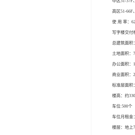
中区31-37
高区51-66
使 用 率：6
写字楼交付
总建筑面积：1
土地面积：78
办公面积：10
商业面积：21
标准层面积：约
楼高：约33
车位:500个
车位月租金：
楼层：地上7