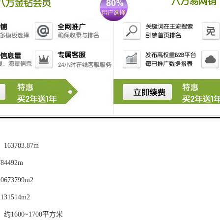
700平方米、可分割单元租赁、
赁中心
高：3.9M、净高2.75M
、出租均价：150元/平方米/月
F、出租均价：160元185元/平方米/月
F、出租均价：220元280元/平方米/月
2%起
标准:网络地板、天花乳胶漆
63703.87m
4492m
673799m2
31514m2
1600~1700平方米