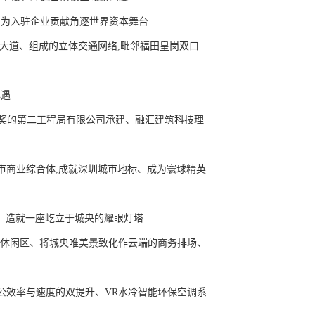
、为入驻企业贡献角逐世界资本舞台
滨河大道、组成的立体交通网络,毗邻福田皇岗双口
礼遇
程奖的第二工程局有限公司承建、融汇建筑科技理
城市商业综合体,成就深圳城市地标、成为寰球精英
下、造就一座屹立于城央的耀眼灯塔
0平米休闲区、将城央唯美景致化作云端的商务排场、
公效率与速度的双提升、VR水冷智能环保空调系