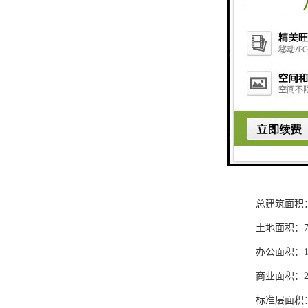
单层面积约1
汉国中心租
写字楼标准层
低区7-13F
中区31-37
高区51-66
使 用 率：6
写字楼交付
总建筑面积：1
土地面积：78
办公面积：10
商业面积：21
标准层面积：约