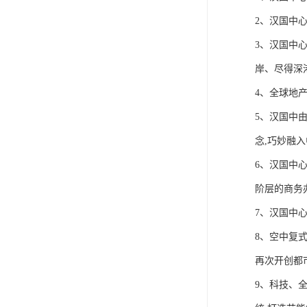
2、汉国中
3、汉国中
岸、尽得深
4、全球地
5、汉国中
念,巧妙融
6、汉国中
阶层的商务
7、汉国中
8、空中复式
再次开创都
9、科技、