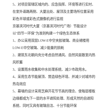
5、对项目管辖区域内的、应急指挥、环境等进行实时、
在室外道路两侧、大厦出处、屋顶及主要场所位置采用
彩色半球或彩色式摄像机进行监视
京基滨河时代大厦（京基滨河时代广场）节能设计
以“四节一环保”为准则构建一个绿色生态体系
1、办公采用双层LOW-E中空夹胶玻璃、商业裙楼用
LOW-E中空玻璃、减少能量的损耗
2、建筑东北朝向充分考虑自然通风、自然风驱散室内热
风积蓄
3、设置雨水收集和中水处理系统、减少市政用水。
4、采用生态节能屋顶、营造绿色环境、并减少对城市的
热岛效应
5、幕墙的设计采用芝麻开花节节高的理念、使每层楼板
边缘都成为下一层的水平遮阳处理、形成天然的自遮阳
系统、同时又具有玻璃自洁、十分节能环保