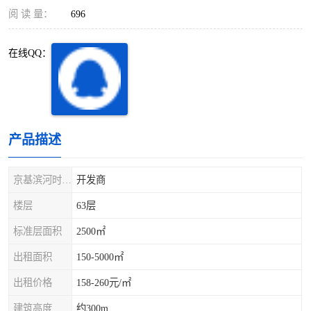
深圳超级总部基地
后海
阅 读 量：
696
蛇口
南油
在线QQ：
华侨城
南山蛇口
龙岗区
科技园北区
产品描述
宝安西乡
宝安新安
光明区
南山西丽
京基滨河时代大厦
开发商
楼层
63层
龙华观澜
南山桃园
标准层面积
2500㎡
出租面积
150-5000㎡
出租价格
158-260元/㎡
建筑高度
约300m