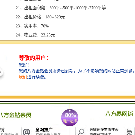
21，出租面积段：300平--500平-1000平-2700平等
22，出租价格：180--320元
23，实用率：70%
24，物业费：23.25元
25，空调费：计
三、项目配套
公交线路：站及线路：1号线、已动工7号、9号以及11号
线。 现距1号线车公庙站约500米，规划与9号线下沙站
无缝接驳 。 公交：下沙站：26路空调; 64路空调; 236路
空调;k204路空调。80路; 103路; 103路b线空调; 212路空
调; 229路空调; 322路空调; 337路; 353路; 382路; j1
路; k105路; k113路空调; k384路空调; m347路; 高峰专线
19号。 口岸：距福田口岸、皇岗口岸5分钟车程，往深
圳湾口岸15分钟。