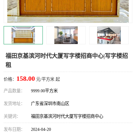
龙华
罗湖区
宝安区
西乡
兴东
石岩
福田华强北
南山科技园
福田京基滨河时代大厦写字楼招商中心|写字楼招
租
南山后海
福田区
158.00
价格：
元/平方米 起
车公庙
保税区
产品数量：
9999.00平方米
中心区
华强北
发货地址：
广东省深圳市南山区
南山区
西丽
关键词：
福田京基滨河时代大厦写字楼招商中心
南头
高新园
发布日期：
2024-04-20