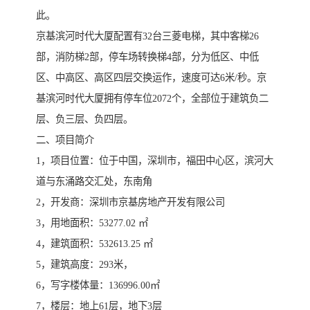
此。
京基滨河时代大厦配置有32台三菱电梯，其中客梯26
部，消防梯2部，停车场转换梯4部，分为低区、中低
区、中高区、高区四层交换运作，速度可达6米/秒。京
基滨河时代大厦拥有停车位2072个，全部位于建筑负二
层、负三层、负四层。
二、项目简介
1，项目位置：位于中国，深圳市，福田中心区，滨河大
道与东涌路交汇处，东南角
2，开发商：深圳市京基房地产开发有限公司
3，用地面积：53277.02 ㎡
4，建筑面积：532613.25 ㎡
5，建筑高度：293米，
6，写字楼体量：136996.00㎡
7，楼层：地上61层，地下3层