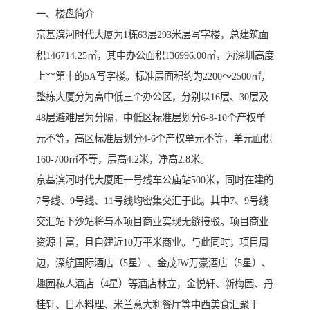
一、楼盘简介
京基滨河时代大厦为1栋63层293米层写字楼，总建筑面
积146714.25㎡，其中办公面积136996.00㎡，为深圳高度
上**第十的5A写字楼。标准层面积约为2200～2500㎡，
整栋大厦分为高中低三个办公区，分别以16层、30层及
48层避难层为分隔，中低区标准层划分6-8-10个产权单
元不等，高区标准层划分4-6个产权单元不等，单元面积
160-700㎡不等，层高4.2米，净高2.8米。
京基滨河时代大厦距一号线车公庙站500米，同时在建的
7号线、9号线、11号线均密集交汇于此。其中7、9号线
交汇站下沙站将与本项目商业实现无缝接驳。项目商业
资源丰富，且自建近10万平米商业。与此同时，项目周
边，深航国际酒店（5星）、金茂JW万豪酒店（5星）、
趣园私人酒店（4星）等酒店林立，金悦轩、新梅园、丹
桂轩、日本料理、米兰意大利餐厅等中西美食汇聚于