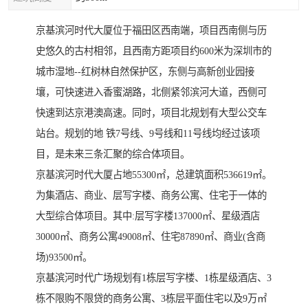
京基滨河时代大厦位于福田区西南端，项目西南侧与历
史悠久的古村相邻，且西南方距项目约600米为深圳市的
城市湿地--红树林自然保护区，东侧与高新创业园接
壤，可快速进入香蜜湖路，北侧紧邻滨河大道，西侧可
快速到达京港澳高速。同时，项目北规划有大型公交车
站台。规划的地 铁7号线、9号线和11号线均经过该项
目，是未来三条汇聚的综合体项目。
京基滨河时代大厦占地55300㎡，总建筑面积536619㎡。
为集酒店、商业、层写字楼、商务公寓、住宅于一体的
大型综合体项目。其中:层写字楼137000㎡、星级酒店
30000㎡、商务公寓49008㎡、住宅87890㎡、商业(含商
场)93500㎡。
京基滨河时代广场规划有1栋层写字楼、1栋星级酒店、3
栋不限购不限贷的商务公寓、3栋层平面住宅以及9万㎡