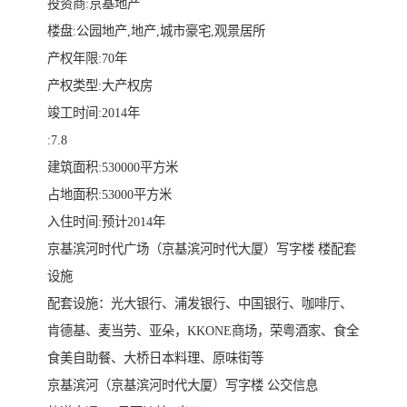
投资商:京基地产
楼盘:公园地产,地产,城市豪宅,观景居所
产权年限:70年
产权类型:大产权房
竣工时间:2014年
:7.8
建筑面积:530000平方米
占地面积:53000平方米
入住时间:预计2014年
京基滨河时代广场（京基滨河时代大厦）写字楼 楼配套
设施
配套设施：光大银行、浦发银行、中国银行、咖啡厅、
肯德基、麦当劳、亚朵，KKONE商场，荣粤酒家、食全
食美自助餐、大桥日本料理、原味街等
京基滨河（京基滨河时代大厦）写字楼 公交信息