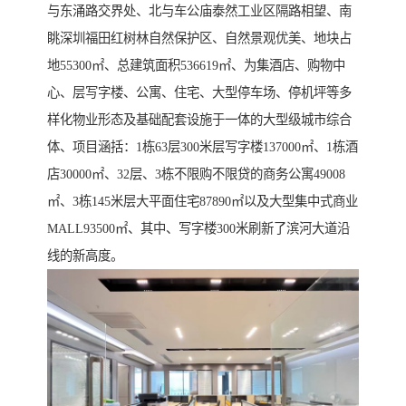
与东涌路交界处、北与车公庙泰然工业区隔路相望、南
眺深圳福田红树林自然保护区、自然景观优美、地块占
地55300㎡、总建筑面积536619㎡、为集酒店、购物中
心、层写字楼、公寓、住宅、大型停车场、停机坪等多
样化物业形态及基础配套设施于一体的大型级城市综合
体、项目涵括：1栋63层300米层写字楼137000㎡、1栋酒
店30000㎡、32层、3栋不限购不限贷的商务公寓49008
㎡、3栋145米层大平面住宅87890㎡以及大型集中式商业
MALL93500㎡、其中、写字楼300米刷新了滨河大道沿
线的新高度。