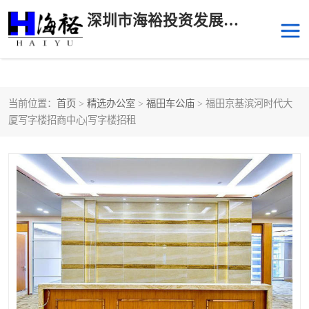
深圳市海裕投资发展有限公司
当前位置：
首页
>
精选办公室
>
福田车公庙
> 福田京基滨河时代大
后海
科技园南区
厦写字楼招商中心|写字楼招租
科技园中区
南山华侨城
前海
深圳湾科技生态园
福田中心区写字楼租赁
宝安中心区
深圳宝安
福田车公庙
罗湖水贝
南山南油