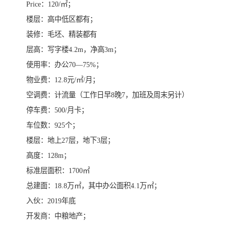
Price：120/㎡；
楼层：高中低区都有；
装修：毛坯、精装都有
层高：写字楼4.2m，净高3m；
使用率：办公70—75%；
物业费：12.8元/㎡/月；
空调费：计流量（工作日早8晚7，加班及周末另计）
停车费：500/月卡；
车位数：925个；
楼层：地上27层，地下3层；
高度：128m；
标准层面积：1700㎡
总建面：18.8万㎡，其中办公面积4.1万㎡；
入伙：2019年底
开发商：中粮地产；