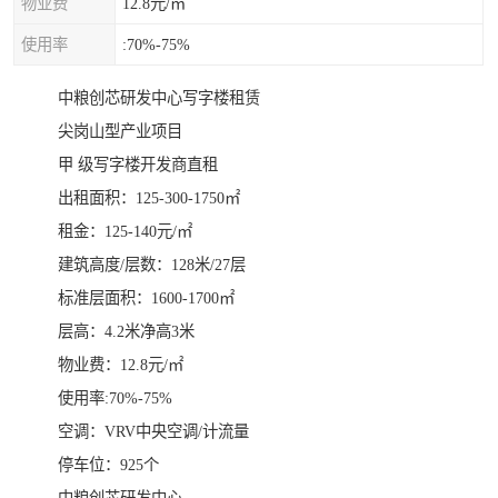
物业费
12.8元/㎡
使用率
:70%-75%
中粮创芯研发中心写字楼租赁
尖岗山型产业项目
甲 级写字楼开发商直租
出租面积：125-300-1750㎡
租金：125-140元/㎡
建筑高度/层数：128米/27层
标准层面积：1600-1700㎡
层高：4.2米净高3米
物业费：12.8元/㎡
使用率:70%-75%
空调：VRV中央空调/计流量
停车位：925个