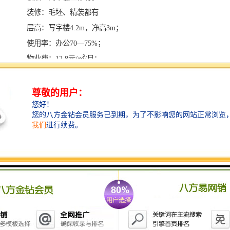
装修：毛坯、精装都有
层高：写字楼4.2m，净高3m；
使用率：办公70—75%；
物业费：12.8元/㎡/月；
空调费：计流量（工作日早8晚7，加班及周末另计）
停车费：500/月卡；
车位数：925个；
楼层：地上27层，地下3层；
高度：128m；
标准层面积：1700㎡
总建面：18.8万㎡，其中办公面积4.1万㎡；
入伙：2019年底
开发商：中粮地产；
用地面积：2.4万㎡；
物业管理：中粮物业；