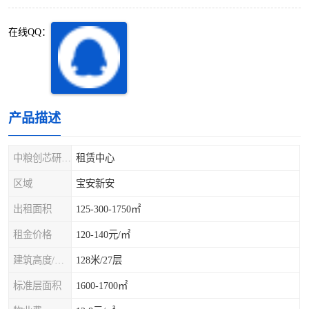
深圳超级总部基地
后海
在线QQ：
蛇口
南油
华侨城
南山蛇口
龙岗区
科技园北区
产品描述
宝安西乡
宝安新安
中粮创芯研发中心
租赁中心
光明区
南山西丽
区域
宝安新安
出租面积
125-300-1750㎡
龙华观澜
南山桃园
租金价格
120-140元/㎡
建筑高度/层数
128米/27层
标准层面积
1600-1700㎡