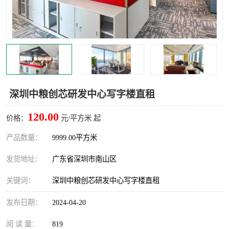
龙华
罗湖区
宝安区
西乡
兴东
石岩
福田华强北
南山科技园
深圳中粮创芯研发中心写字楼直租
南山后海
福田区
120.00
价格：
元/平方米 起
车公庙
保税区
产品数量：
9999.00平方米
发货地址：
广东省深圳市南山区
中心区
华强北
关键词：
深圳中粮创芯研发中心写字楼直租
南山区
西丽
发布日期：
2024-04-20
南头
高新园
阅 读 量：
819