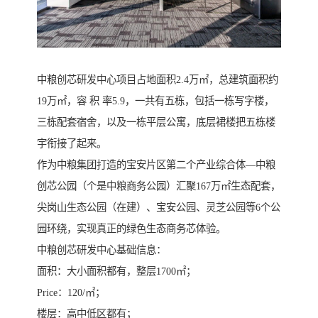
中粮创芯研发中心项目占地面积2.4万㎡，总建筑面积约
19万㎡，容 积 率5.9，一共有五栋，包括一栋写字楼，
三栋配套宿舍，以及一栋平层公寓，底层裙楼把五栋楼
宇衔接了起来。
作为中粮集团打造的宝安片区第二个产业综合体—中粮
创芯公园（个是中粮商务公园）汇聚167万㎡生态配套，
尖岗山生态公园（在建）、宝安公园、灵芝公园等6个公
园环绕，实现真正的绿色生态商务芯体验。
中粮创芯研发中心基础信息：
面积：大小面积都有，整层1700㎡；
Price：120/㎡；
楼层：高中低区都有；