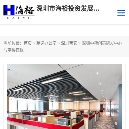
深圳市海裕投资发展有限公司
当前位置：
首页
>
精选办公室
>
深圳宝安
> 深圳中粮创芯研发中心
后海
科技园南区
写字楼直租
科技园中区
南山华侨城
前海
深圳湾科技生态园
福田中心区写字楼租赁
宝安中心区
深圳宝安
福田车公庙
罗湖水贝
南山南油