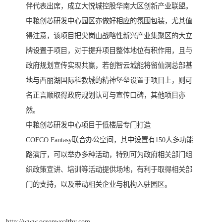
伴代表出席，成立大悦城控股华南大区创新产业联盟。
中粮创芯研发中心园区亦做好相应的氛围包装，尤其值
得注意，该项目把尖岗山战略性新兴产业集聚区的大立
牌设置于项目，对于提升项目整体地位有积作用，且与
政府规划宣传实现共赢，若创智云城能将留仙洞总部基
地与西丽湖国际科教城的精神堡垒设置于项目上，则可
名正言顺取得政府规划认可与宣传口碑，其他项目亦
然。
中粮创芯研发中心项目于低楼层专门打造
COFCO Fantasy联合办公空间，其中设置有150人多功能
路演厅，可以举办多种活动，特别可为政府相关部门组
织政策宣讲、培训等活动提供场地，有利于取得相关部
门的支持，以及带动相关企业与机构入驻园区。
http://www.oceanwealthy.com