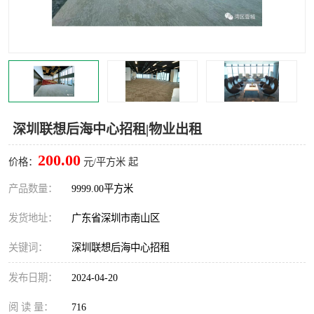
龙华
罗湖区
宝安区
西乡
兴东
石岩
福田华强北
南山科技园
深圳联想后海中心招租|物业出租
南山后海
福田区
200.00
价格：
元/平方米 起
车公庙
保税区
产品数量：
9999.00平方米
发货地址：
广东省深圳市南山区
中心区
华强北
关键词：
深圳联想后海中心招租
南山区
西丽
发布日期：
2024-04-20
南头
高新园
阅 读 量：
716