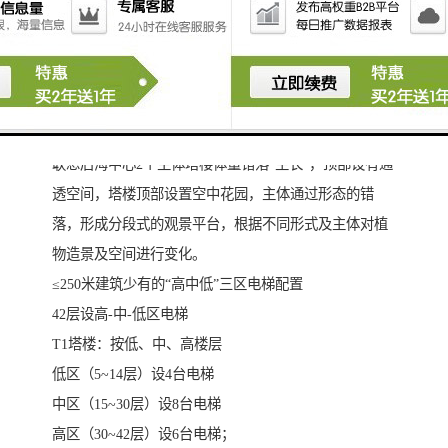
② 商业建筑面积 4万 m2
建筑高度
① T1塔楼 230 m，46层
② T2塔楼 155 m，32层
联想总部“生长”的建筑
联想后海中心2个主体塔楼体量错落“生长”，顶部设有通
透空间，塔楼顶部设置空中花园，主体通过形态的错
落，形成分段式的观景平台，根据不同形式及主体对植
物造景及空间进行变化。
≤250米建筑少有的“高中低”三区电梯配置
42层设高-中-低区电梯
T1塔楼：按低、中、高楼层
低区（5~14层）设4台电梯
中区（15~30层）设8台电梯
高区（30~42层）设6台电梯；