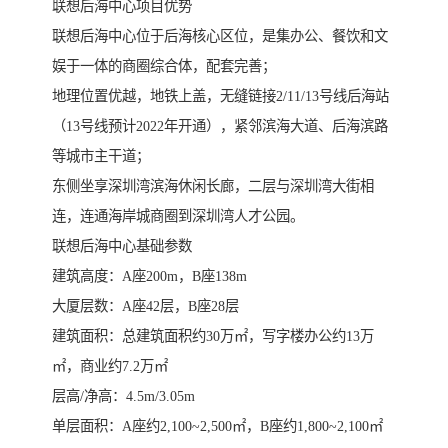
联想后海中心项目优势
联想后海中心位于后海核心区位，是集办公、餐饮和文
娱于一体的商圈综合体，配套完善；
地理位置优越，地铁上盖，无缝链接2/11/13号线后海站
（13号线预计2022年开通），紧邻滨海大道、后海滨路
等城市主干道；
东侧坐享深圳湾滨海休闲长廊，二层与深圳湾大街相
连，连通海岸城商圈到深圳湾人才公园。
联想后海中心基础参数
建筑高度：A座200m，B座138m
大厦层数：A座42层，B座28层
建筑面积：总建筑面积约30万㎡，写字楼办公约13万
㎡，商业约7.2万㎡
层高/净高：4.5m/3.05m
单层面积：A座约2,100~2,500㎡，B座约1,800~2,100㎡