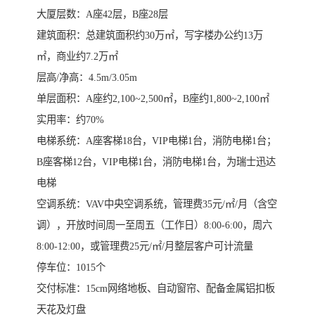
大厦层数：A座42层，B座28层
建筑面积：总建筑面积约30万㎡，写字楼办公约13万
㎡，商业约7.2万㎡
层高/净高：4.5m/3.05m
单层面积：A座约2,100~2,500㎡，B座约1,800~2,100㎡
实用率：约70%
电梯系统：A座客梯18台，VIP电梯1台，消防电梯1台；
B座客梯12台，VIP电梯1台，消防电梯1台，为瑞士迅达
电梯
空调系统：VAV中央空调系统，管理费35元/㎡/月（含空
调），开放时间周一至周五（工作日）8:00-6:00，周六
8:00-12:00，或管理费25元/㎡/月整层客户可计流量
停车位：1015个
交付标准：15cm网络地板、自动窗帘、配备金属铝扣板
天花及灯盘