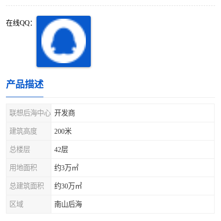
深圳超级总部基地
后海
在线QQ：
蛇口
南油
华侨城
南山蛇口
龙岗区
科技园北区
产品描述
宝安西乡
宝安新安
联想后海中心
开发商
光明区
南山西丽
建筑高度
200米
总楼层
42层
龙华观澜
南山桃园
用地面积
约3万㎡
总建筑面积
约30万㎡
区域
南山后海