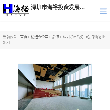
深圳市海裕投资发展有限公司
当前位置：
首页
>
精选办公室
>
后海
> 深圳联想后海中心招租|物业
后海
科技园南区
出租
科技园中区
南山华侨城
前海
深圳湾科技生态园
福田中心区写字楼租赁
宝安中心区
深圳宝安
福田车公庙
罗湖水贝
南山南油