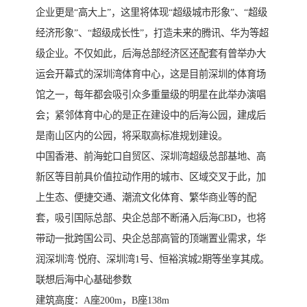
企业更是“高大上”，这里将体现“超级城市形象”、“超级
经济形象”、“超级成长性”，打造未来的腾讯、华为等超
级企业。不仅如此，后海总部经济区还配套有曾举办大
运会开幕式的深圳湾体育中心，这是目前深圳的体育场
馆之一，每年都会吸引众多重量级的明星在此举办演唱
会；紧邻体育中心的是正在建设中的后海公园，建成后
是南山区内的公园，将采取高标准规划建设。
中国香港、前海蛇口自贸区、深圳湾超级总部基地、高
新区等目前具价值拉动作用的城市、区域交叉于此，加
上生态、便捷交通、潮流文化体育、繁华商业等的配
套，吸引国际总部、央企总部不断涌入后海CBD，也将
带动一批跨国公司、央企总部高管的顶端置业需求，华
润深圳湾·悦府、深圳湾1号、恒裕滨城2期等坐享其成。
联想后海中心基础参数
建筑高度：A座200m，B座138m