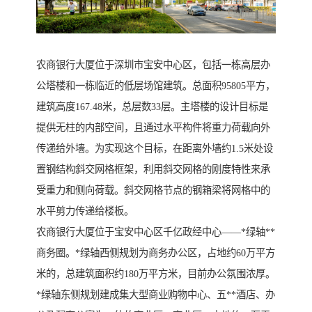
农商银行大厦位于深圳市宝安中心区，包括一栋高层办
公塔楼和一栋临近的低层场馆建筑。总面积95805平方，
建筑高度167.48米，总层数33层。主塔楼的设计目标是
提供无柱的内部空间，且通过水平构件将重力荷载向外
传递给外墙。为实现这个目标，在距离外墙约1.5米处设
置钢结构斜交网格框架，利用斜交网格的刚度特性来承
受重力和侧向荷载。斜交网格节点的钢箱梁将网格中的
水平剪力传递给楼板。
农商银行大厦位于宝安中心区千亿政经中心——*绿轴**
商务圈。*绿轴西侧规划为商务办公区，占地约60万平方
米的，总建筑面积约180万平方米，目前办公氛围浓厚。
*绿轴东侧规划建成集大型商业购物中心、五**酒店、办