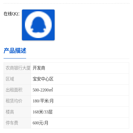
深圳超级总部基地
后海
在线QQ：
蛇口
南油
华侨城
南山蛇口
龙岗区
科技园北区
产品描述
宝安西乡
宝安新安
农商银行大厦
开发商
光明区
南山西丽
区域
宝安中心区
出租面积
500-2200㎡
龙华观澜
南山桃园
租赁均价
180/平米/月
楼高
168米/33层
停车费
600元/月