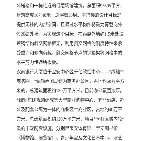
公塔楼和一栋临近的低层场馆建筑。总面积95805平方，
建筑高度167.48米，总层数33层。主塔楼的设计目标是
提供无柱的内部空间，且通过水平构件将重力荷载向外
传递给外墙。为实现这个目标，在距离外墙约1.5米处设
置钢结构斜交网格框架，利用斜交网格的刚度特性来承
受重力和侧向荷载。斜交网格节点的钢箱梁将网格中的
水平剪力传递给楼板。
农商银行大厦位于宝安中心区千亿政经中心——*绿轴**
商务圈。*绿轴西侧规划为商务办公区，占地约60万平方
米的，总建筑面积约180万平方米，目前办公氛围浓厚。
*绿轴东侧规划建成集大型商业购物中心、五**酒店、办
公及配套公寓为一体的商业区**商业区，占地约40万平
方米，总建筑面积约120万平方米，项目*享有区域内较*
级的市政配套设施，分别是宝安体育馆、宝安图书馆
（博物馆、展览馆）、青少年宫及文化艺术中心、演艺