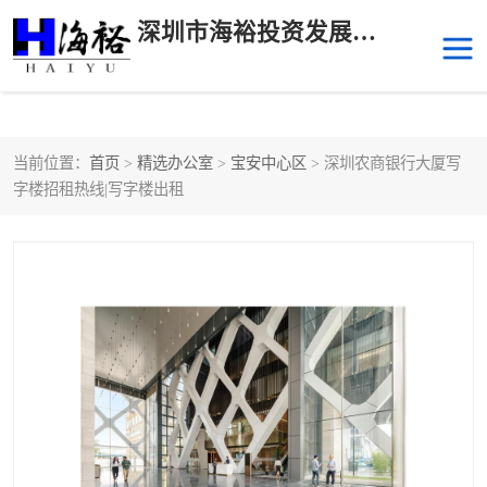
深圳市海裕投资发展有限公司
当前位置：
首页
>
精选办公室
>
宝安中心区
> 深圳农商银行大厦写
后海
科技园南区
字楼招租热线|写字楼出租
科技园中区
南山华侨城
前海
深圳湾科技生态园
福田中心区写字楼租赁
宝安中心区
深圳宝安
福田车公庙
罗湖水贝
南山南油