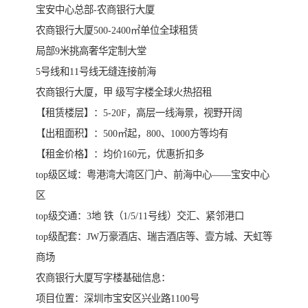
宝安中心总部-农商银行大厦
农商银行大厦500-2400㎡单位全球租赁
局部9米挑高奢华定制大堂
5号线和11号线无缝连接前海
农商银行大厦，甲 级写字楼全球火热招租
【租赁楼层】：5-20F，高层一线海景，视野开阔
【出租面积】：500㎡起，800、1000方等均有
【租金价格】：均价160元，优惠折扣多
top级区域：粤港湾大湾区门户、前海中心——宝安中心
区
top级交通：3地 铁（1/5/11号线）交汇、紧邻港口
top级配套：JW万豪酒店、瑞吉酒店等、壹方城、天虹等
商场
农商银行大厦写字楼基础信息：
项目位置：深圳市宝安区兴业路1100号