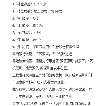
3、楼盘高度：167.48米
4、楼盘层数：地上33层，地下6层
5、容 积 率：7.42
6、绿 化 率：25.01%
7、标准层高：4.5米
8、停 车 位：498个
9、开 发 商：深圳农村商业银行股份有限公司
农商银行大厦：湾区双塔，名企战略之选
粤港澳大湾区、建设先行示范区“双区驱动”背景下，“双
核联动，比翼双飞”的深圳宝安中心区，
正积发挥大湾区主阵地的战略优势，跃升成为深圳科创
与研发的*地带，吸引大批世界企业。
截至目前，深圳农商银行大厦已成功引进30余家来自本
土、中国香港、美国、德国、日本的企业，
其中“互联网科技+金融企业+服务”企业占比超90%，地