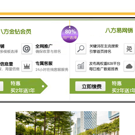
2、建筑面积：93438.67平方
3、楼盘高度：167.48米
4、楼盘层数：地上33层，地下6层
5、容 积 率：7.42
6、绿 化 率：25.01%
7、标准层高：4.5米
8、停 车 位：498个
9、开 发 商：深圳农村商业银行股份有限公司