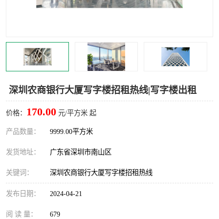
龙华
罗湖区
宝安区
西乡
兴东
石岩
福田华强北
南山科技园
深圳农商银行大厦写字楼招租热线|写字楼出租
南山后海
福田区
170.00
价格：
元/平方米 起
车公庙
保税区
产品数量：
9999.00平方米
发货地址：
广东省深圳市南山区
中心区
华强北
关键词：
深圳农商银行大厦写字楼招租热线
南山区
西丽
发布日期：
2024-04-21
南头
高新园
阅 读 量：
679