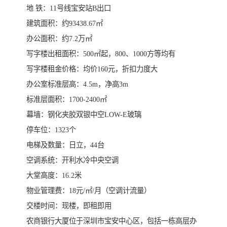
地 铁：11号线宝安站B出口
建筑面积：约93438.67㎡
办公面积：约7.2万㎡
写字楼出租面积：500㎡起，800、1000方等均有
写字楼租金价格：均价160元，折扣力度大
办公室标准层高：4.5m，净高3m
标准层面积：1700-2400㎡
幕墙：钢化夹胶双银中空LOW-E玻璃
停车位：1323个
电梯及数量：日立，44台
空调系统：开利水冷中央空调
大堂高度：16.2米
物业管理费：18元/㎡/月（空调计流量）
交楼时间：现楼，即租即用
农商银行大厦位于深圳市宝安中心区，包括一栋高层办