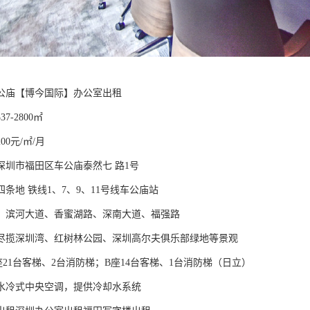
公庙【博今国际】办公室出租
7-2800㎡
0元/㎡/月
深圳市福田区车公庙泰然七 路1号
条地 铁线1、7、9、11号线车公庙站
：滨河大道、香蜜湖路、深南大道、福强路
尽揽深圳湾、红树林公园、深圳高尔夫俱乐部绿地等景观
21台客梯、2台消防梯；B座14台客梯、1台消防梯（日立）
水冷式中央空调，提供冷却水系统