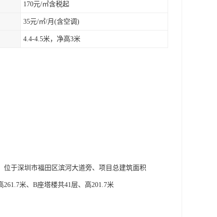
170元/㎡含税起
35元/㎡/月(含空调)
4.4-4.5米，净高3米
、位于深圳市福田区滨河大道旁、项目总建筑面积
1.7米、B座塔楼共41层、高201.7米