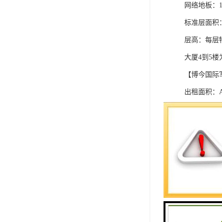
网络地板：1
标准层面积：1
层高：每层
大厦4到5
【博今国际
出租面积：A座
租价：均价2
装修：毛坯；
物业费：35
空调费：约
停车费：10
楼层：A座
标准层面积：1