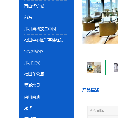
南山华侨城
前海
深圳湾科技生态园
福田中心区写字楼租赁
宝安中心区
深圳宝安
福田车公庙
罗湖水贝
产品描述
南山南油
龙华
博今国际