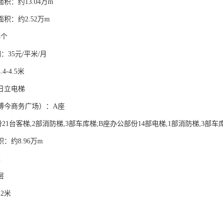
积：约13.04万m
积：约2.52万m
4个
：35元/平米/月
4-4.5米
日立电梯
博今商务广场）：A座
21台客梯,2部消防梯,3部车库梯;B座办公部份14部电梯,1部消防梯,3部
：约8.96万m
米
层
2米