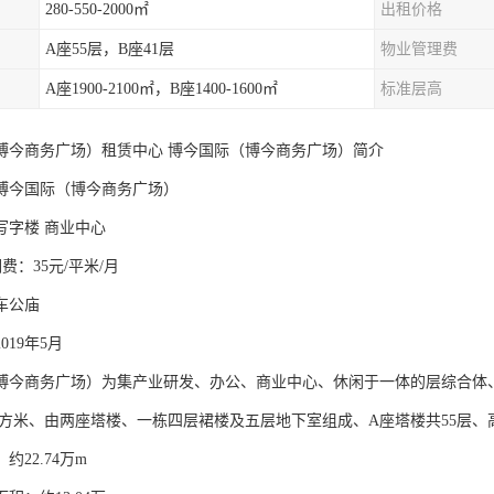
280-550-2000㎡
出租价格
A座55层，B座41层
物业管理费
A座1900-2100㎡，B座1400-1600㎡
标准层高
博今商务广场）租赁中心 博今国际（博今商务广场）简介
博今国际（博今商务广场）
写字楼 商业中心
费：35元/平米/月
车公庙
019年5月
博今商务广场）为集产业研发、办公、商业中心、休闲于一体的层综合体
万平方米、由两座塔楼、一栋四层裙楼及五层地下室组成、A座塔楼共55层、高26
约22.74万m