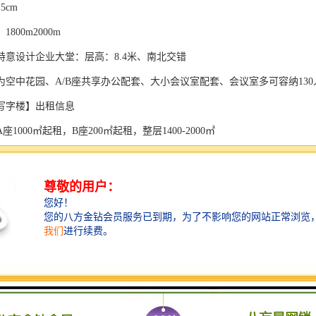
5cm
800m2000m
特意设计企业大堂：层高：8.4米、南北交错
楼为空中花园、A/B座共享办公配套、大小会议室配套、会议室多可容纳130
写字楼】出租信息
1000㎡起租，B座200㎡起租，整层1400-2000㎡
00/㎡（含税），可享受300万/年租金补贴
层高：写字楼4.4-4.5m，净高3m；使用率：办公68-73%
元/㎡/月（含空调）；
克水冷VAV中央空调，
00/月卡，临停前15分钟免费， 15元/时，60/天封顶；车位数：784个
地上55层，B座地上41层，地下4层；出租楼层：高中低区都有
400-2000㎡