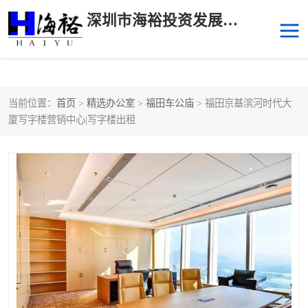
深圳市海裕投资发展有限公司
当前位置：
首页
>
精选办公室
>
福田车公庙
> 福田京基滨河时代大
后海
科技园南区
厦写字楼营销中心|写字楼出租
科技园中区
南山华侨城
前海
深圳湾科技生态园
福田中心区写字楼租赁
宝安中心区
深圳宝安
福田车公庙
罗湖水贝
南山南油