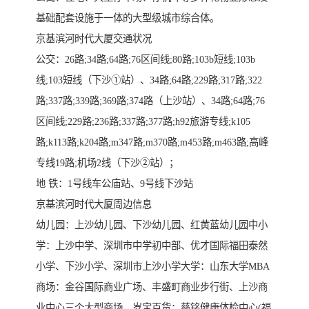
基础配套设施于一体的大型级城市综合体。
京基滨河时代大厦交通状况
公交：26路;34路;64路;76区间线;80路;103b短线;103b
线;103短线（下沙①站）、34路;64路;229路;317路;322
路;337路;339路;369路;374路（上沙站）、34路;64路;76
区间线;229路;236路;337路;377路;h92旅游专线;k105
路;k113路;k204路;m347路;m370路;m453路;m463路;高峰
专线19路;机场2线（下沙②站）；
地 铁：1号线车公庙站、9号线下沙站
京基滨河时代大厦周边信息
幼儿园：上沙幼儿园、下沙幼儿园、红黄蓝幼儿园中小
学：上沙中学、深圳市中学初中部、优才国际福田泰然
小学、下沙小学、深圳市上沙小学大学：山东大学MBA
商场：金谷国际商业广场、丰盛町商业步行街、上沙商
业中心三个大型商场、岁宝百货：慈铭健康体检中心(福