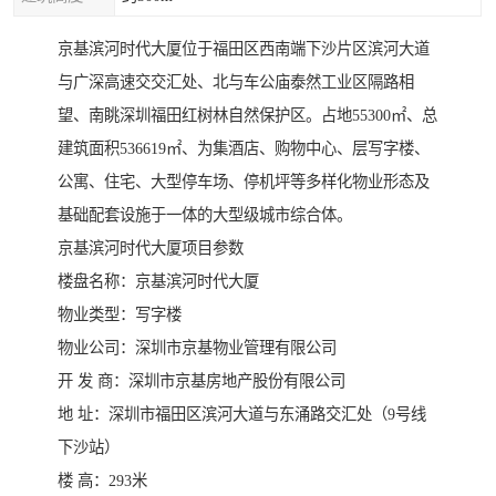
京基滨河时代大厦位于福田区西南端下沙片区滨河大道
与广深高速交交汇处、北与车公庙泰然工业区隔路相
望、南眺深圳福田红树林自然保护区。占地55300㎡、总
建筑面积536619㎡、为集酒店、购物中心、层写字楼、
公寓、住宅、大型停车场、停机坪等多样化物业形态及
基础配套设施于一体的大型级城市综合体。
京基滨河时代大厦项目参数
楼盘名称：京基滨河时代大厦
物业类型：写字楼
物业公司：深圳市京基物业管理有限公司
开 发 商：深圳市京基房地产股份有限公司
地 址：深圳市福田区滨河大道与东涌路交汇处（9号线
下沙站）
楼 高：293米