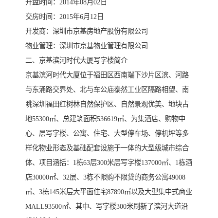
开盘时间：2014年08月02日
交房时间：2015年6月12日
开发商：深圳市京基房地产股份有限公司
物业管理：深圳市京基物业管理有限公司
二、京基滨河时代大厦写字楼简介
京基滨河时代大厦位于福田区西南端下沙片区滨、河路
与东涌路交界处、北与车公庙泰然工业区隔路相望、南
眺深圳福田红树林自然保护区、自然景观优美、地块占
地55300㎡、总建筑面积536619㎡、为集酒店、购物中
心、层写字楼、公寓、住宅、大型停车场、停机坪等多
样化物业形态及基础配套设施于一体的大型级城市综合
体、项目涵括：1栋63层300米层写字楼137000㎡、1栋酒
店30000㎡、32层、3栋不限购不限贷的商务公寓49008
㎡、3栋145米层大平面住宅87890㎡以及大型集中式商业
MALL93500㎡、其中、写字楼300米刷新了滨河大道沿