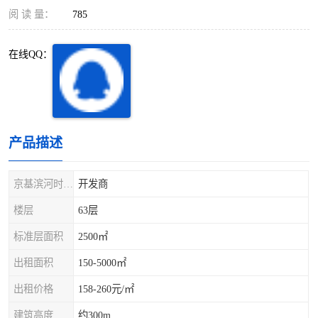
深圳超级总部基地
后海
阅 读 量：
785
蛇口
南油
在线QQ：
华侨城
南山蛇口
龙岗区
科技园北区
产品描述
宝安西乡
宝安新安
光明区
南山西丽
京基滨河时代大厦
开发商
楼层
63层
龙华观澜
南山桃园
标准层面积
2500㎡
出租面积
150-5000㎡
出租价格
158-260元/㎡
建筑高度
约300m