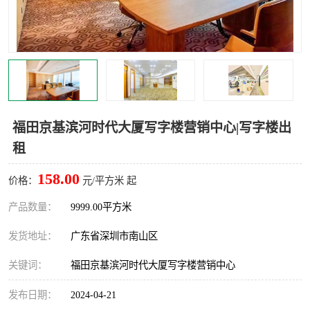
龙华
罗湖区
宝安区
西乡
兴东
石岩
福田华强北
南山科技园
福田京基滨河时代大厦写字楼营销中心|写字楼出
租
南山后海
福田区
158.00
价格：
元/平方米 起
车公庙
保税区
产品数量：
9999.00平方米
中心区
华强北
发货地址：
广东省深圳市南山区
南山区
西丽
关键词：
福田京基滨河时代大厦写字楼营销中心
南头
高新园
发布日期：
2024-04-21