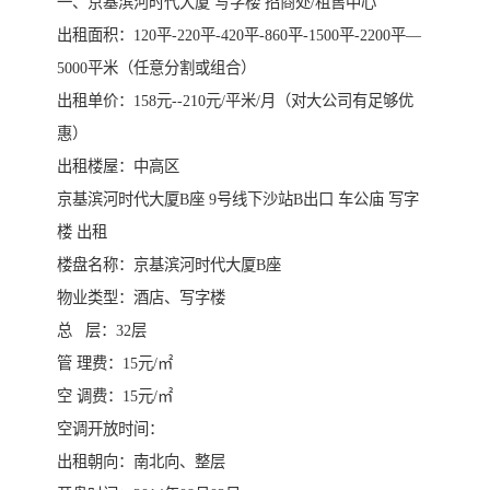
一、京基滨河时代大厦 写字楼 招商处/租售中心
出租面积：120平-220平-420平-860平-1500平-2200平—
5000平米（任意分割或组合）
出租单价：158元--210元/平米/月（对大公司有足够优
惠）
出租楼屋：中高区
京基滨河时代大厦B座 9号线下沙站B出口 车公庙 写字
楼 出租
楼盘名称：京基滨河时代大厦B座
物业类型：酒店、写字楼
总 层：32层
管 理费：15元/㎡
空 调费：15元/㎡
空调开放时间：
出租朝向：南北向、整层