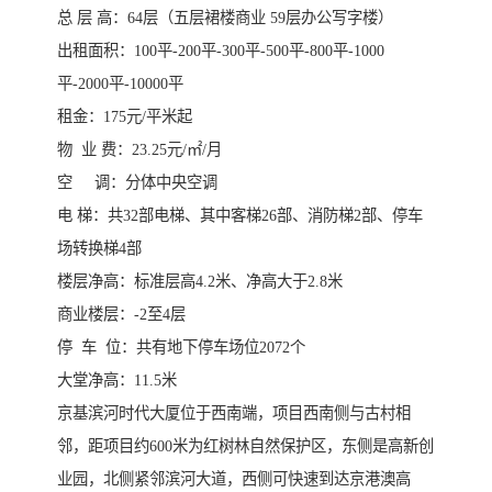
总 层 高：64层（五层裙楼商业 59层办公写字楼）
出租面积：100平-200平-300平-500平-800平-1000
平-2000平-10000平
租金：175元/平米起
物 业 费：23.25元/㎡/月
空 调：分体中央空调
电 梯：共32部电梯、其中客梯26部、消防梯2部、停车
场转换梯4部
楼层净高：标准层高4.2米、净高大于2.8米
商业楼层：-2至4层
停 车 位：共有地下停车场位2072个
大堂净高：11.5米
京基滨河时代大厦位于西南端，项目西南侧与古村相
邻，距项目约600米为红树林自然保护区，东侧是高新创
业园，北侧紧邻滨河大道，西侧可快速到达京港澳高