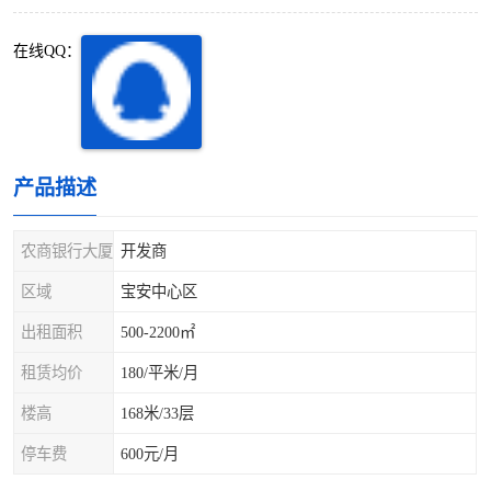
深圳超级总部基地
后海
在线QQ：
蛇口
南油
华侨城
南山蛇口
龙岗区
科技园北区
产品描述
宝安西乡
宝安新安
农商银行大厦
开发商
光明区
南山西丽
区域
宝安中心区
出租面积
500-2200㎡
龙华观澜
南山桃园
租赁均价
180/平米/月
楼高
168米/33层
停车费
600元/月