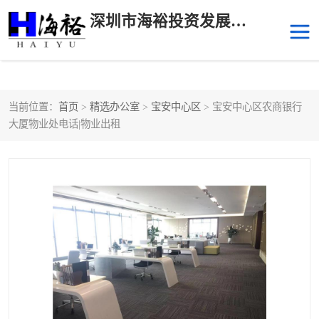
深圳市海裕投资发展有限公司
当前位置：
首页
>
精选办公室
>
宝安中心区
> 宝安中心区农商银行
后海
科技园南区
大厦物业处电话|物业出租
科技园中区
南山华侨城
前海
深圳湾科技生态园
福田中心区写字楼租赁
宝安中心区
深圳宝安
福田车公庙
罗湖水贝
南山南油