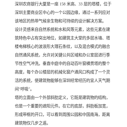
深圳农商银行大厦是一座 158 米高、33 层的塔楼，位于
深圳主要商业区中心的一个公园边缘，通过一系列应对
该地区的热带气候亲生物和可持续的设计解决方案。
设计灵感来自自然系统和水和风等元素，这些元素在建
筑特色中占有突出地位，如建筑主大堂的多层水墙、塔
楼电梯核心的波浪形大理石条纹，以及混合模式的融合
自然通风系统，允许对关键公共区域和办公室层进行季
节性空气冲洗。垂直中庭中的自动百叶窗横贯塔的整个
高度，每个办公楼层的机械化窗户通风口构成了一个灵
活的系统，使建筑物能够在深圳经常经历的宜人天气期
间“呼吸”。
塔的立面由一个外部斜肋定义，它既是建筑物的结构，
也是一个重要的遮阳元件。在它的底部，斜肋板加宽，
形成带框的开口，可以看到周围公园和中国南海，距离
建筑物仅几步之遥。