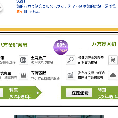
一、楼盘参数
1、占地面积：7665.64平方
2、建筑面积：93438.67平方
3、楼盘高度：167.48米
4、楼盘层数：地上33层，地下6层
5、容 积 率：7.42
6、绿 化 率：25.01%
7、标准层高：4.5米
8、停 车 位：498个
9、开 发 商：深圳农村商业银行股份有限公司