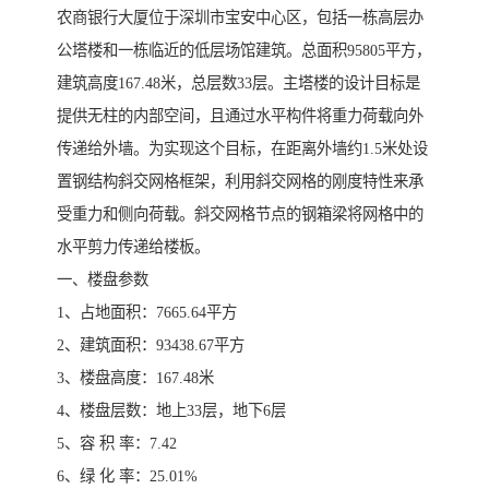
农商银行大厦位于深圳市宝安中心区，包括一栋高层办
公塔楼和一栋临近的低层场馆建筑。总面积95805平方，
建筑高度167.48米，总层数33层。主塔楼的设计目标是
提供无柱的内部空间，且通过水平构件将重力荷载向外
传递给外墙。为实现这个目标，在距离外墙约1.5米处设
置钢结构斜交网格框架，利用斜交网格的刚度特性来承
受重力和侧向荷载。斜交网格节点的钢箱梁将网格中的
水平剪力传递给楼板。
一、楼盘参数
1、占地面积：7665.64平方
2、建筑面积：93438.67平方
3、楼盘高度：167.48米
4、楼盘层数：地上33层，地下6层
5、容 积 率：7.42
6、绿 化 率：25.01%