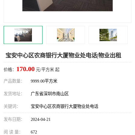
龙华
罗湖区
宝安区
西乡
兴东
石岩
福田华强北
南山科技园
宝安中心区农商银行大厦物业处电话|物业出租
南山后海
福田区
170.00
价格：
元/平方米 起
车公庙
保税区
产品数量：
9999.00平方米
发货地址：
广东省深圳市南山区
中心区
华强北
关键词：
宝安中心区农商银行大厦物业处电话
南山区
西丽
发布日期：
2024-04-21
南头
高新园
阅 读 量：
672