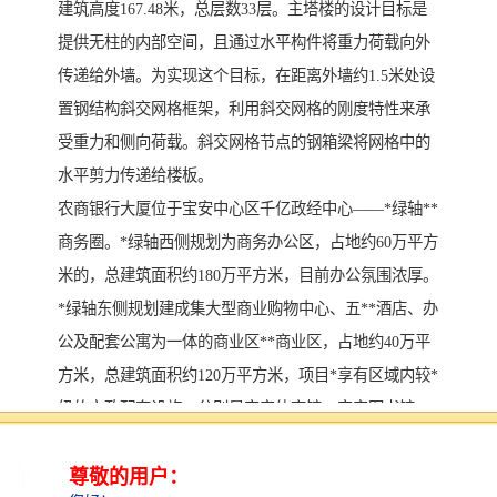
建筑高度167.48米，总层数33层。主塔楼的设计目标是
提供无柱的内部空间，且通过水平构件将重力荷载向外
传递给外墙。为实现这个目标，在距离外墙约1.5米处设
置钢结构斜交网格框架，利用斜交网格的刚度特性来承
受重力和侧向荷载。斜交网格节点的钢箱梁将网格中的
水平剪力传递给楼板。
农商银行大厦位于宝安中心区千亿政经中心——*绿轴**
商务圈。*绿轴西侧规划为商务办公区，占地约60万平方
米的，总建筑面积约180万平方米，目前办公氛围浓厚。
*绿轴东侧规划建成集大型商业购物中心、五**酒店、办
公及配套公寓为一体的商业区**商业区，占地约40万平
方米，总建筑面积约120万平方米，项目*享有区域内较*
级的市政配套设施，分别是宝安体育馆、宝安图书馆
（博物馆、展览馆）、青少年宫及文化艺术中心、演艺
中心、海滨公园。