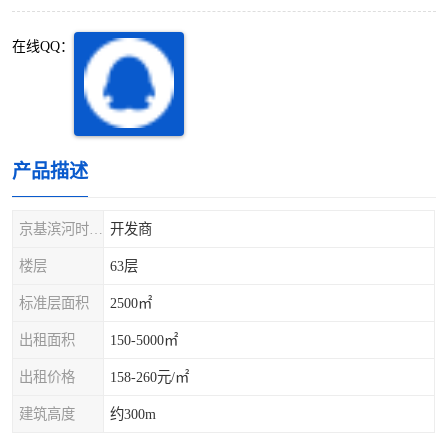
深圳超级总部基地
后海
在线QQ：
蛇口
南油
华侨城
南山蛇口
龙岗区
科技园北区
产品描述
宝安西乡
宝安新安
京基滨河时代大厦
开发商
光明区
南山西丽
楼层
63层
标准层面积
2500㎡
龙华观澜
南山桃园
出租面积
150-5000㎡
出租价格
158-260元/㎡
建筑高度
约300m