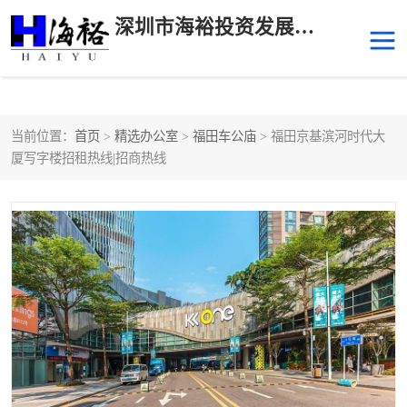
深圳市海裕投资发展有限公司
当前位置：
首页
>
精选办公室
>
福田车公庙
> 福田京基滨河时代大
后海
科技园南区
厦写字楼招租热线|招商热线
科技园中区
南山华侨城
前海
深圳湾科技生态园
福田中心区写字楼租赁
宝安中心区
深圳宝安
福田车公庙
罗湖水贝
南山南油