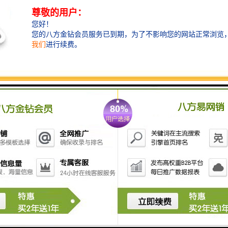
高区标准层划分4-6个产权单元不等，单元面积150-600
㎡不等。时代大厦深谙世界500强企业与商务的气度，以
4.2米层高，2.8米净高的开扬空间，构筑舒适的办公环
境，同时配置8cm网络架空地板，助力企业解决办公空
间繁琐的网络、电路布线等问题，便捷其办公格局。
开 发 商：深圳市京基房地产股份有限公司
物业类型：商业住宅
项目地址：福田区滨河大道与东涌路交汇处
项目：中心区 成熟片区
占地面积：43470.00㎡
建筑面积：536000.00㎡
物业公司：深圳市京基物业管理有限公司
总房源：902