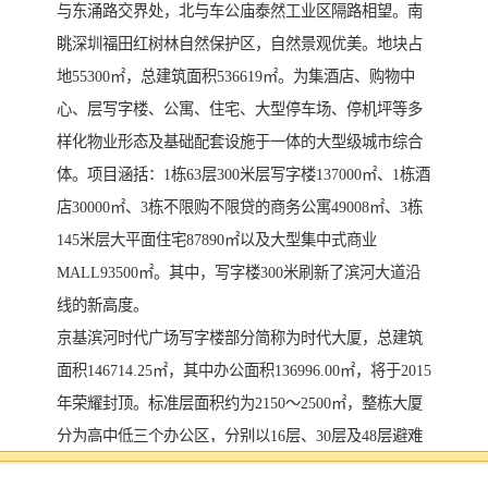
与东涌路交界处，北与车公庙泰然工业区隔路相望。南
眺深圳福田红树林自然保护区，自然景观优美。地块占
地55300㎡，总建筑面积536619㎡。为集酒店、购物中
心、层写字楼、公寓、住宅、大型停车场、停机坪等多
样化物业形态及基础配套设施于一体的大型级城市综合
体。项目涵括：1栋63层300米层写字楼137000㎡、1栋酒
店30000㎡、3栋不限购不限贷的商务公寓49008㎡、3栋
145米层大平面住宅87890㎡以及大型集中式商业
MALL93500㎡。其中，写字楼300米刷新了滨河大道沿
线的新高度。
京基滨河时代广场写字楼部分简称为时代大厦，总建筑
面积146714.25㎡，其中办公面积136996.00㎡，将于2015
年荣耀封顶。标准层面积约为2150～2500㎡，整栋大厦
分为高中低三个办公区，分别以16层、30层及48层避难
层为分隔，中低区标准层划分6-8-10个产权单元不等，