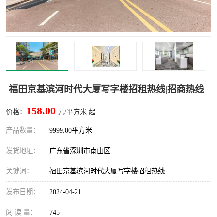
龙华
罗湖区
宝安区
西乡
兴东
石岩
福田华强北
南山科技园
福田京基滨河时代大厦写字楼招租热线|招商热线
南山后海
福田区
158.00
价格：
元/平方米 起
车公庙
保税区
产品数量：
9999.00平方米
发货地址：
广东省深圳市南山区
中心区
华强北
关键词：
福田京基滨河时代大厦写字楼招租热线
南山区
西丽
发布日期：
2024-04-21
南头
高新园
阅 读 量：
745