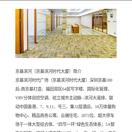
京基滨河（京基滨河时代大厦）简介
京基滨河时代广场（京基滨河时代大厦）深圳京基100
后-商京基打造、福田双区64层写字楼、国际化管理、
VRV分体自控空调、屹立城市主动脉--滨河大道排、联
动中国香港、7、9,11、号三、集32层酒店、10万体量购
物中心、精品商务公寓、云端住宅、2072位、超大停车
场于一体大型综合体、“四节一环”绿色生态体系；5A智