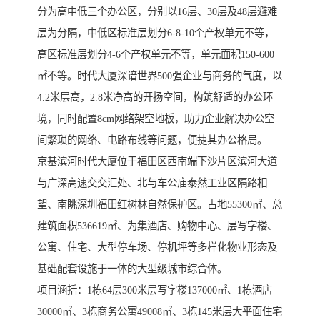
分为高中低三个办公区，分别以16层、30层及48层避难
层为分隔，中低区标准层划分6-8-10个产权单元不等，
高区标准层划分4-6个产权单元不等，单元面积150-600
㎡不等。时代大厦深谙世界500强企业与商务的气度，以
4.2米层高，2.8米净高的开扬空间，构筑舒适的办公环
境，同时配置8cm网络架空地板，助力企业解决办公空
间繁琐的网络、电路布线等问题，便捷其办公格局。
京基滨河时代大厦位于福田区西南端下沙片区滨河大道
与广深高速交交汇处、北与车公庙泰然工业区隔路相
望、南眺深圳福田红树林自然保护区。占地55300㎡、总
建筑面积536619㎡、为集酒店、购物中心、层写字楼、
公寓、住宅、大型停车场、停机坪等多样化物业形态及
基础配套设施于一体的大型级城市综合体。
项目涵括：1栋64层300米层写字楼137000㎡、1栋酒店
30000㎡、3栋商务公寓49008㎡、3栋145米层大平面住宅