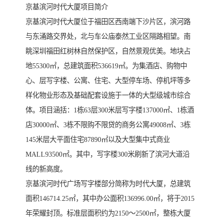
京基滨河时代大厦项目简介
京基滨河时代大厦位于福田区西南端下沙片区，滨河路
与东涌路交界处，北与车公庙泰然工业区隔路相望。南
眺深圳福田红树林自然保护区，自然景观优美。地块占
地55300㎡，总建筑面积536619㎡。为集酒店、购物中
心、层写字楼、公寓、住宅、大型停车场、停机坪等多
样化物业形态及基础配套设施于一体的大型级城市综合
体。项目涵括：1栋63层300米层写字楼137000㎡、1栋酒
店30000㎡、3栋不限购不限贷的商务公寓49008㎡、3栋
145米层大平面住宅87890㎡以及大型集中式商业
MALL93500㎡。其中，写字楼300米刷新了滨河大道沿
线的新高度。
京基滨河时代广场写字楼部分简称为时代大厦，总建筑
面积146714.25㎡，其中办公面积136996.00㎡，将于2015
年荣耀封顶。标准层面积约为2150～2500㎡，整栋大厦