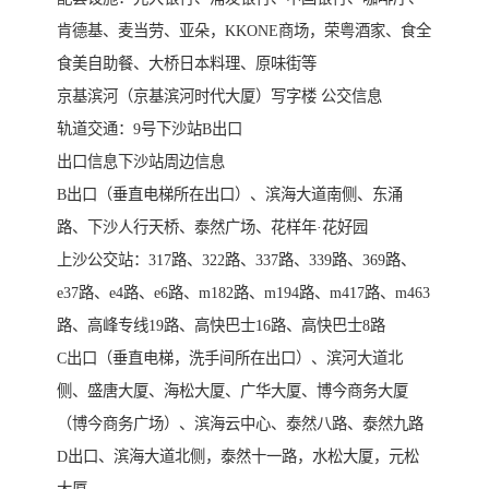
肯德基、麦当劳、亚朵，KKONE商场，荣粤酒家、食全
食美自助餐、大桥日本料理、原味街等
京基滨河（京基滨河时代大厦）写字楼 公交信息
轨道交通：9号下沙站B出口
出口信息下沙站周边信息
B出口（垂直电梯所在出口）、滨海大道南侧、东涌
路、下沙人行天桥、泰然广场、花样年·花好园
上沙公交站：317路、322路、337路、339路、369路、
e37路、e4路、e6路、m182路、m194路、m417路、m463
路、高峰专线19路、高快巴士16路、高快巴士8路
C出口（垂直电梯，洗手间所在出口）、滨河大道北
侧、盛唐大厦、海松大厦、广华大厦、博今商务大厦
（博今商务广场）、滨海云中心、泰然八路、泰然九路
D出口、滨海大道北侧，泰然十一路，水松大厦，元松
大厦