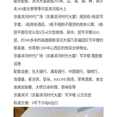
能化配套、滨河大道高楼293米、山、海、湖、林、高尔
夫360度全景等等尽显滨河高大上
京基滨河时代广场（京基滨河时代大厦）规划有1栋层写
字楼、1栋商务酒店、3栋不限购不限贷的商务公寓、3栋
层平面住宅以及9万㎡大型商场、其中，层写字楼以65
层、约300多米的高度刷新滨河大道乃至福田区写字楼的
新高度、也将是CBD中心西区的性综合体物业。
京基滨河时代广场（京基滨河时代大厦）写字楼 楼配套
设施
配套设施：光大银行、浦发银行、中国银行、咖啡厅、
肯德基、麦当劳、亚朵，KKONE商场，荣粤酒家、食全
食美自助餐、大桥日本料理、原味街等
京基滨河（京基滨河时代大厦）写字楼 公交信息
轨道交通：9号下沙站B出口