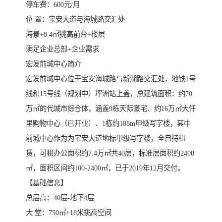
停车费：600元/月
位 置：宝安大道与海城路交汇处
海景+8.4㎡挑高前台+楼层
满足企业总部+企业需求
宏发前城中心简介
宏发前城中心位于宝安海城路与新湖路交汇处，地铁1号
线和15号线（规划中）坪洲站上盖，总建筑面积：约70
万㎡的代城市综合体，涵盖9栋天际豪宅、约16万㎡大仟
里购物中心（已开业）、1栋约188m甲级写字楼，其中
前城中心作为为宝安大道地标甲级写字楼，全自持租
赁，可租办公面积约7.4万㎡共40层，标准层面积约2400
㎡，面积区间约100-2400㎡，已于2019年12月交付。
【基础信息】
总层高：40层-地下4层
大 堂：750㎡+18米挑高空间