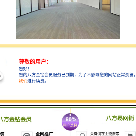
宏发前城中心简介
宏发前城中心占地面积约21公顷，总建筑面积超过80万
平方米。位于宝安区碧海中心片区，西临 “平峦山—铁
仔山—碧海湾”城市生态隔离区，北依宝安老城区，东部
与滨海片区接壤，处于深圳宝安中心区的直接范围，占
据了深圳市“海、陆、空” 为集中的要地位置，具有良好
的发展前景。地铁一号延长线在改造地块南侧设置有一
个站点，与项目地下商业直接接驳，使得本项目具备了
发展成为片区核心的优势。
宏发前城中心处于城市综合服务功能组团的黄金节点，