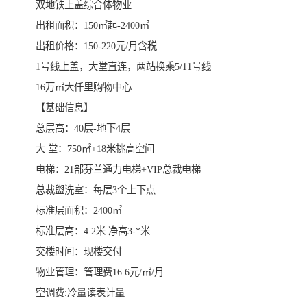
双地铁上盖综合体物业
出租面积：150㎡起-2400㎡
出租价格：150-220元/月含税
1号线上盖，大堂直连，两站换乘5/11号线
16万㎡大仟里购物中心
【基础信息】
总层高：40层-地下4层
大 堂：750㎡+18米挑高空间
电梯：21部芬兰通力电梯+VIP总裁电梯
总裁盥洗室：每层3个上下点
标准层面积：2400㎡
标准层高：4.2米 净高3-*米
交楼时间：现楼交付
物业管理：管理费16.6元/㎡/月
空调费:冷量读表计量