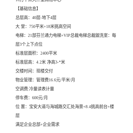
【基础信息】
总层高：40层-地下4层
大 堂：750平米+18米挑高空间
电梯：21部芬兰通力电梯+VIP总裁电梯总裁盥洗室：每
层3个上下点位
标准层面积：2400平米
标准层高：4.2米 净高3-*米
交楼时间：现楼交付
物业管理：管理费16.6元/平米/月
空调费:冷量读表计量
停车费：600元/月
位 置：宝安大道与海城路交汇处海景+8.4挑高前台+楼
层
满足企业总部+企业需求