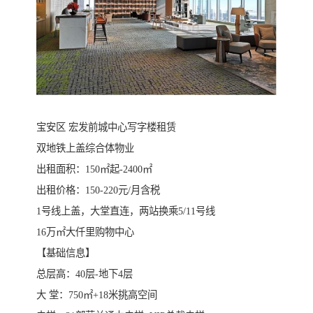
宝安区 宏发前城中心写字楼租赁
双地铁上盖综合体物业
出租面积：150㎡起-2400㎡
出租价格：150-220元/月含税
1号线上盖，大堂直连，两站换乘5/11号线
16万㎡大仟里购物中心
【基础信息】
总层高：40层-地下4层
大 堂：750㎡+18米挑高空间