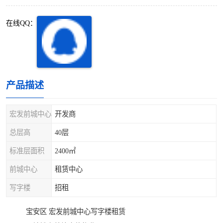
深圳超级总部基地
后海
在线QQ：
蛇口
南油
华侨城
南山蛇口
龙岗区
科技园北区
产品描述
宝安西乡
宝安新安
宏发前城中心
开发商
光明区
南山西丽
总层高
40层
标准层面积
2400㎡
龙华观澜
南山桃园
前城中心
租赁中心
写字楼
招租
宝安区 宏发前城中心写字楼租赁