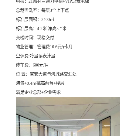
电梯：21部芬兰通力电梯+VIP总裁电梯
总裁盥洗室：每层3个上下点
标准层面积：2400㎡
标准层高：4.2米 净高3-*米
交楼时间：现楼交付
物业管理：管理费16.6元/㎡/月
空调费:冷量读表计量
停车费：600元/月
位 置：宝安大道与海城路交汇处
海景+8.4㎡挑高前台+楼层
满足企业总部+企业需求