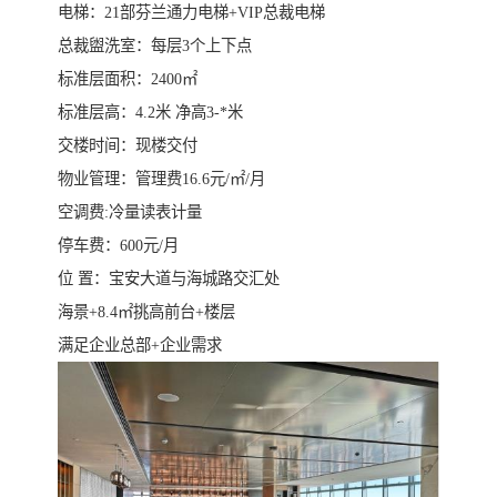
电梯：21部芬兰通力电梯+VIP总裁电梯
总裁盥洗室：每层3个上下点
标准层面积：2400㎡
标准层高：4.2米 净高3-*米
交楼时间：现楼交付
物业管理：管理费16.6元/㎡/月
空调费:冷量读表计量
停车费：600元/月
位 置：宝安大道与海城路交汇处
海景+8.4㎡挑高前台+楼层
满足企业总部+企业需求