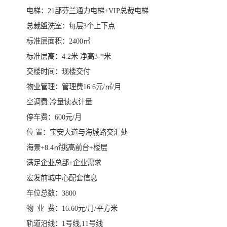
电梯：21部芬兰通力电梯+VIP总裁电梯
总裁盥洗室：每层3个上下点
标准层面积：2400㎡
标准层高：4.2米 净高3-*米
交楼时间：现楼交付
物业管理：管理费16.6元/㎡/月
空调费:冷量读表计量
停车费：600元/月
位 置：宝安大道与海城路交汇处
海景+8.4㎡挑高前台+楼层
满足企业总部+企业需求
宏发前城中心配套信息
车位总数：3800
物 业 费：16.60元/月/平方米
轨道沿线：1号线,11号线