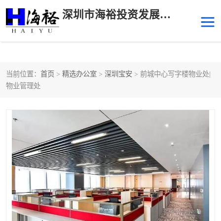
深圳市海裕投资发展有限公司
当前位置：
首页
>
精选办公室
>
深圳宝安
> 前城中心写字楼物业处|
后海
科技园南区
物业管理处
科技园中区
南山华侨城
前海
深圳湾科技生态园
福田中心区写字楼租赁
宝安中心区
深圳宝安
福田车公庙
罗湖水贝
南山南油