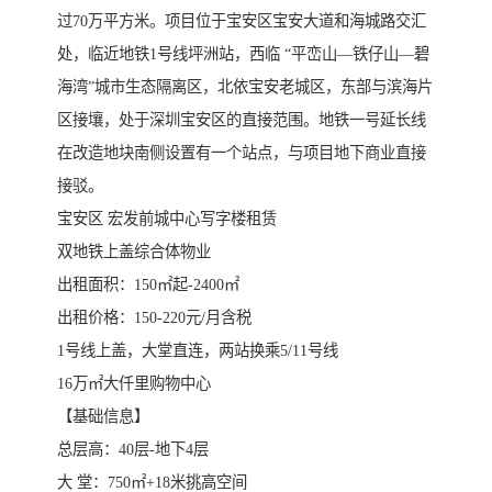
过70万平方米。项目位于宝安区宝安大道和海城路交汇
处，临近地铁1号线坪洲站，西临 “平峦山—铁仔山—碧
海湾”城市生态隔离区，北依宝安老城区，东部与滨海片
区接壤，处于深圳宝安区的直接范围。地铁一号延长线
在改造地块南侧设置有一个站点，与项目地下商业直接
接驳。
宝安区 宏发前城中心写字楼租赁
双地铁上盖综合体物业
出租面积：150㎡起-2400㎡
出租价格：150-220元/月含税
1号线上盖，大堂直连，两站换乘5/11号线
16万㎡大仟里购物中心
【基础信息】
总层高：40层-地下4层
大 堂：750㎡+18米挑高空间