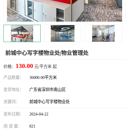
龙华
罗湖区
宝安区
西乡
兴东
石岩
福田华强北
南山科技园
前城中心写字楼物业处|物业管理处
南山后海
福田区
130.00
价格：
元/平方米 起
车公庙
保税区
产品数量：
36000.00平方米
发货地址：
广东省深圳市南山区
中心区
华强北
关键词：
前城中心写字楼物业处
南山区
西丽
发布日期：
2024-04-22
南头
高新园
阅 读 量：
821