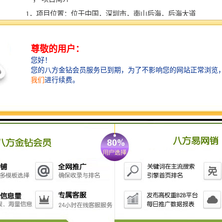
1，项目位置：位于中国，深圳市，南山后海，后海大道
与海德二道交汇处，东南角
2，开发商：深圳市香江置业有限公司
3，用地面积：25727.80㎡
4，建筑面积：233901.72㎡
5，建筑高度：A栋塔楼： 300米高B栋塔楼：157米高
6，写字楼体量：118000.00㎡
7，楼层：A栋塔楼，地上61层 地下3层B栋塔楼，地上
34层 地下3层
8，标准层面积：A座 2100平米，B座 1650平
9，层高：4.2米 净高2.95米
10，物业管理：中洲物业（物业顾问世邦魏理仕）
11，电梯：A座，26部进口日立电梯，B座，12部进口日
立电梯，