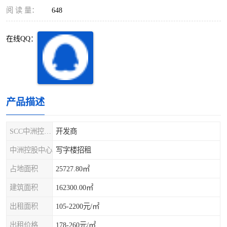
深圳超级总部基地
后海
阅 读 量：
648
蛇口
南油
在线QQ：
华侨城
南山蛇口
龙岗区
科技园北区
产品描述
宝安西乡
宝安新安
光明区
南山西丽
SCC中洲控股中心
开发商
中洲控股中心
写字楼招租
龙华观澜
南山桃园
占地面积
25727.80㎡
建筑面积
162300.00㎡
出租面积
105-2200元/㎡
出租价格
178-260元/㎡