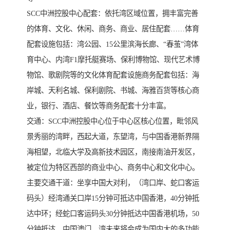
SCC中洲控股中心配套：依托湾区域位置，拥丰富完善
的体育、文化、休闲、商务、商业、居住配套……体育
配套设施包括：湾公园、15公里滨海长廊、“春茧”湾体
育中心、内湾F1摩托艇赛场、保利博物馆、现代艺术博
物馆、歌剧院等的文化体育配套设施商务配套包括：海
岸城、天利名城、保利剧院、书城、海雅百货等核心商
业，银行、酒店、餐饮等商务配套十分丰富。
交通：SCC中洲控股中心位于中心区核心位置，毗邻风
景秀丽的湾畔，西起大道，东望湾，与中国香港新界隔
海相望，北临大学及高新技术园区，南接南油开发区，
被定位为特区西部的商业中心、商务中心和文化中心。
主要交通干道：坐享中国大对利，（湾口岸、蛇口客运
码头）经湾通关口岸15分钟可抵达中国香港，40分钟抵
达中环；经蛇口客运码头30分钟抵达中国香港机场，50
分钟抵达、中国澳门，湾未来将会成为国内大的多功能