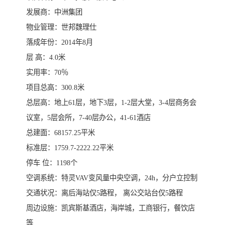
发展商：中洲集团
物业管理：世邦魏理仕
落成年份：2014年8月
层 高：4.0米
实用率：70％
项目总高：300.8米
总层高：地上61层，地下3层，1-2层大堂，3-4层商务会
议室，5层会所，7-40层办公，41-61酒店
总建面：68157.25平米
标准层：1759.7-2222.22平米
停车 位：1198个
空调系统：特灵VAV变风量中央空调，24h，分户立控制
交通状况：离后海站仅5路程， 离公交站台仅5路程
周边设施：凯宾斯基酒店，海岸城，工商银行，餐饮店
等