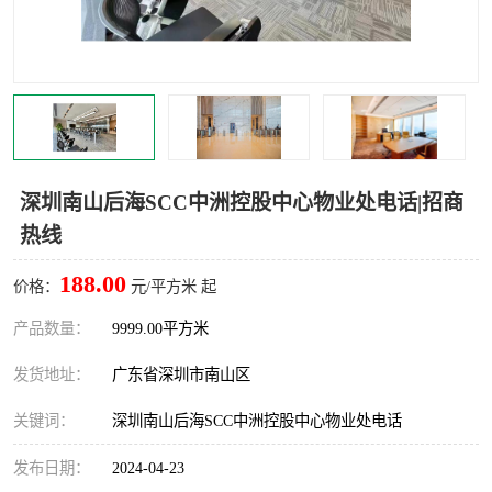
龙华
罗湖区
宝安区
西乡
兴东
石岩
福田华强北
南山科技园
深圳南山后海SCC中洲控股中心物业处电话|招商
热线
南山后海
福田区
188.00
价格：
元/平方米 起
车公庙
保税区
产品数量：
9999.00平方米
中心区
华强北
发货地址：
广东省深圳市南山区
南山区
西丽
关键词：
深圳南山后海SCC中洲控股中心物业处电话
南头
高新园
发布日期：
2024-04-23