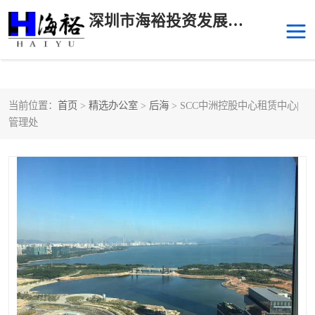
深圳市海裕投资发展有限公司
当前位置：
首页
>
精选办公室
>
后海
> SCC中洲控股中心租赁中心|
后海
科技园南区
管理处
科技园中区
南山华侨城
前海
深圳湾科技生态园
福田中心区写字楼租赁
宝安中心区
深圳宝安
福田车公庙
罗湖水贝
南山南油