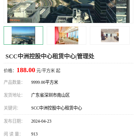
龙华
罗湖区
宝安区
西乡
兴东
石岩
福田华强北
南山科技园
SCC中洲控股中心租赁中心|管理处
南山后海
福田区
188.00
价格：
元/平方米 起
车公庙
保税区
产品数量：
9999.00平方米
发货地址：
广东省深圳市南山区
中心区
华强北
关键词：
SCC中洲控股中心租赁中心
南山区
西丽
发布日期：
2024-04-23
南头
高新园
阅 读 量：
913