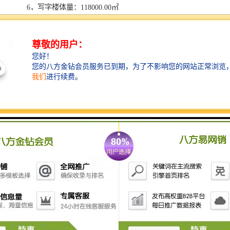
6，写字楼体量：118000.00㎡
7，楼层：A栋塔楼，地上61层 地下3层，B栋塔楼，地
上34层 地下3层
8，标准层面积：A座 2100平米，B座 1650平
9，层高：4.2米 净高2.95米
10，物业管理：中洲物业（物业顾问世邦魏理仕）
11，电梯：A座，26部进口日立电梯，B座，12部进口日
立电梯，
12，幕墙系统：LOW--E双银玻璃幕墙
13，网络：光纤
14，大堂高度：12.4米
15，大堂面积：1556平米
16，供电：双回路供电系统
17，空调系统：约克VRV中央空调系统
18，停车位：1228个停车位