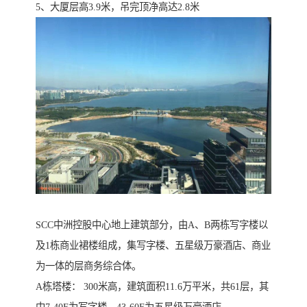
5、大厦层高3.9米，吊完顶净高达2.8米
SCC中洲控股中心地上建筑部分，由A、B两栋写字楼以
及1栋商业裙楼组成，集写字楼、五星级万豪酒店、商业
为一体的层商务综合体。
A栋塔楼： 300米高，建筑面积11.6万平米，共61层，其
中7-40F为写字楼、43-60F为五星级万豪酒店。