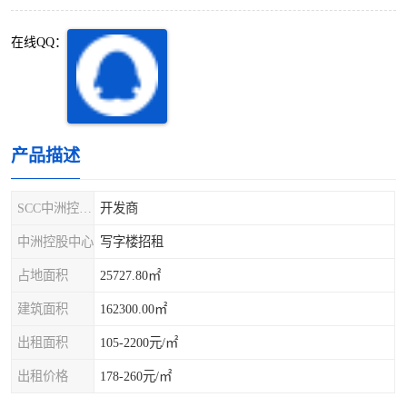
深圳超级总部基地
后海
在线QQ：
蛇口
南油
华侨城
南山蛇口
龙岗区
科技园北区
产品描述
宝安西乡
宝安新安
SCC中洲控股中心
开发商
光明区
南山西丽
中洲控股中心
写字楼招租
占地面积
25727.80㎡
龙华观澜
南山桃园
建筑面积
162300.00㎡
出租面积
105-2200元/㎡
出租价格
178-260元/㎡