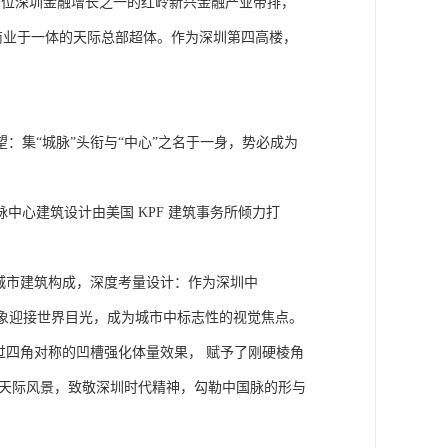
路，占位深圳金融增长之一的红岭新兴金融产业带排，
商业于一体的天际总部超体。作为深圳第四高楼，
。
：集“城脉”头衔与“中心”之名于一身，势必成为
中心建筑设计由美国 KPF 建筑事务所倾力打
城市建筑构成，深度考量设计：作为深圳中
形象迎接世界目光，成为城市中标志性的视觉焦点。
过四⻆对称的凹槽强化体量效果， 赋予了刚硬棱角
特天际风景，致敬深圳时代精神，勾勒中国脉的形与