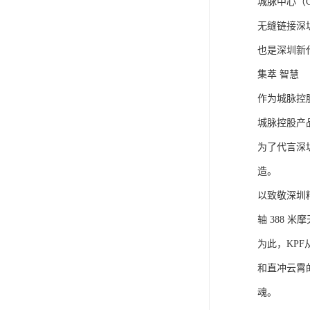
城脉中心（
无缝链接深
也是深圳新代
集萃 智慧
作为城脉控
城脉控股产
为了代言深
造。
以致敬深圳
轴 388
为此，KP
和直冲云霄
魂。