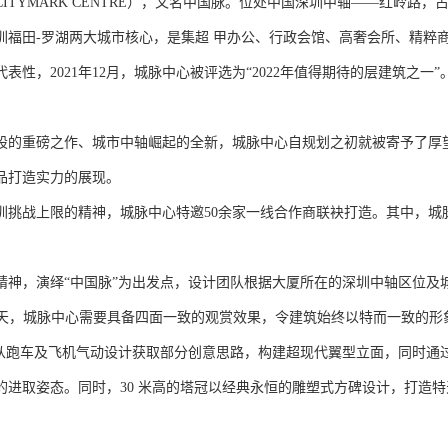
CITYMARK CENTRE），又名中国脉。位处中国深圳中轴——红岭
圳福田-罗湖两大城市核心，是集超 甲办公、行政会馆、高奢会所、精粹
表性，2021年12月，城脉中心被评选为“2022年值得期待的层建筑之一”
股的重磅之作、城市中轴崛起的全新，城脉中心自规划之初就被寄予了厚望
品打造实力的展现。
圳挑战上限的精神，城脉中心特邀50余家一线合作商联袂打造。其中，城脉
精神，演绎“中国脉”为出发点，设计团队根据大厦所在的深圳中轴区位及
 米摩天，城脉中心需要具备四面一致的观赏效果，令建筑始终以特而一致的
F从跑车及飞机气动设计获取部分创意思路，构建超现代翼型立面，同时通
的进取姿态。同时，30 米高的塔冠以经典永恒的雕塑式方碑设计，打造