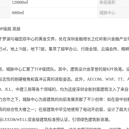
120000㎡
单层面积
6000㎡
城脉中心
OP级超 高层
于罗湖与福田双中心的黄金交界，处在深圳金融增长之红岭新兴金融产业带 排，
8万㎡，地上70层，地下7层，集萃了超甲办公、行政会馆、云端会所、精粹
。
层，城脉中心汇聚了TOP级团队。其中，建筑设计由享誉的层KPF执笔。设计总
志性的刚硬棱角和直冲云霄的进取姿态。此外，AECOM、WSP、TT、ALT
CCD、JLL、中建三局等各个领域的，均为这座深圳全新封面建筑注入了来
力合作之下，城脉中心为层建筑的向前发展贡献了不少创举：如在层中创
高的综合性大楼之一；在层建筑中罕见地使用了电动开启窗，设计了超大
际LEED&WELL双金级建筑标准预认证，引领绿色建筑新浪潮。