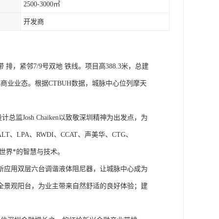
2500-3000㎡
开发商
紧邻7/9号双地 铁线。项目高388.3米，总建
商业业态。根据CTBUH数据，城脉中心位列摩天
监Josh Chaiken以致敬深圳精神为出发点，为
、LPA、RWDI、CCAT、声美华、CTG、
自世界*的智慧与技术。
新应用双层六台调谐液体阻尼器，让城脉中心成为
全景观阳台，为业主带来自然舒适的良好体验；建