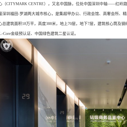
心（CITYMARK CENTRE），又名中国脉，位处中国深圳中轴——
接深圳福田-罗湖两大城市核心，是集超甲办公、行政会馆、高奢会所、
总建筑面积18万平，高度388米，地上70层，地下7层，建筑核心筒及钢
L-Core金级预认证、中国绿色建筑二星认证。