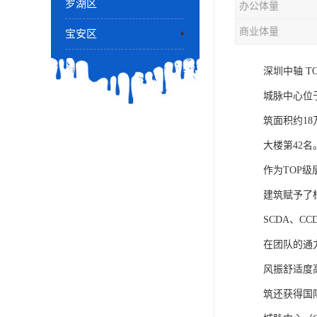
罗湖区
办公体量
商业体量
宝安区
深圳中轴 T
城脉中心位
筑面积约1
大楼第42名
作为TOP级
建筑赋予了标
SCDA、
在团队的通
风振舒适度
筑还获得国