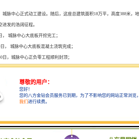
2月，城脉中心正式动工建设。随后，这座总建筑面积18万平，高度388米
空进发的浩阔征程。
月8日， 城脉中心大底板开挖完工；
月29日， 城脉中心大底板混凝土浇筑完成；
1月30日，城脉中心正负零工程顺利封顶；
月28日， 城脉中心核心筒40层节点完成；
月15日，城脉中心核心筒封顶；
月25日，城脉中心钢结构框架突破300米；
0月30日，城脉中心388米外框架封顶。
过程中，多项技术得到了集成运用。如国内新层建造技术——轻量化支点
00余家单位、6000余人次到城脉中心项目进行考察交流。
脉中心于2021年获得LEED-CS金级预认证、WELL-Core金级预