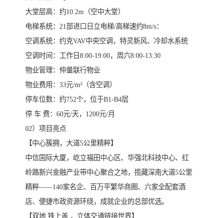
大堂层高：约10.2m（空中大堂）
电梯系统：21部进口日立电梯/高梯速约8m/s：
空调系统：约克VAV中央空调，特灵新风、冷却水系统
空调时间：工作日8:00-19:00，周六8:00-13:30
物业管理：仲量联行物业
物业费用：33元/m²（含空调）
停车位数：约752个，位于B1-B4层
停 车 费：60元/天，1200元/月
02）项目亮点
【中心簇拥，大道5公里精粹】
中信国际大厦，屹立福田中心区、华强北科技中心、红
岭路新兴金融产业带中心聚合之地，揽藏深南大道5公里
精粹——140家名企、百万平繁华商圈、六家全配套酒
店、便捷市政资源环绕，成就企业的总部优选。
【双地 铁上盖 ，立体交通链接世界】