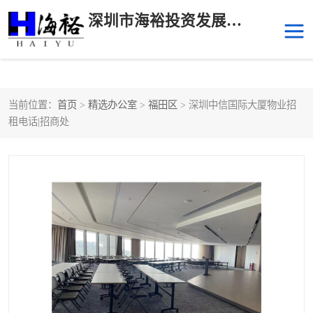
深圳市海裕投资发展有限公司
当前位置：
首页
>
精选办公室
>
福田区
> 深圳中信国际大厦物业招
后海
科技园南区
租电话|招商处
科技园中区
南山华侨城
前海
深圳湾科技生态园
福田中心区写字楼租赁
宝安中心区
深圳宝安
福田车公庙
罗湖水贝
南山南油