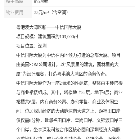
楼宇高度
约248m
物业费用
33元/m²（含空调）
粤港澳大湾区新——中信国际大厦
项目规模：建筑面积约103,000㎡
项目位置：深圳
中信国际大厦为中信在内地倾力打造的总部大厦。项目
由美国SOM公司设计，以“风景里的建筑，园林里的大
厦”为设计理念，打造粤港澳大湾区的商务传奇。
中信国际大厦作为一座248米的性建筑，整体由主楼塔楼
与商业裙楼组成。其中，塔楼地上52层，地下4层；商业
裙楼共6层，内有商务公寓、办公零售、商业及休闲空
间。位居深圳经济的大动脉深南大道之上，距福田口岸
仅仅需8分钟，毗邻福田口岸、皇岗口岸、文锦渡口岸三
个口岸，坐享深港科技合作区核心圈和深圳经济大动脉