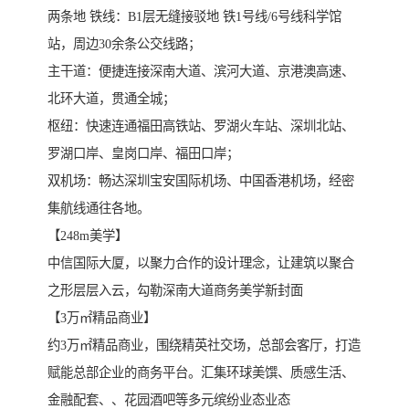
两条地 铁线：B1层无缝接驳地 铁1号线/6号线科学馆
站，周边30余条公交线路；
主干道：便捷连接深南大道、滨河大道、京港澳高速、
北环大道，贯通全城；
枢纽：快速连通福田高铁站、罗湖火车站、深圳北站、
罗湖口岸、皇岗口岸、福田口岸；
双机场：畅达深圳宝安国际机场、中国香港机场，经密
集航线通往各地。
【248m美学】
中信国际大厦，以聚力合作的设计理念，让建筑以聚合
之形层层入云，勾勒深南大道商务美学新封面
【3万㎡精品商业】
约3万㎡精品商业，围绕精英社交场，总部会客厅，打造
赋能总部企业的商务平台。汇集环球美馔、质感生活、
金融配套、、花园酒吧等多元缤纷业态业态