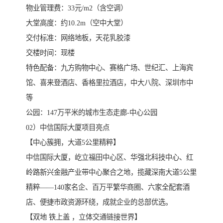
物业管理费：33元/m2（含空调）
大堂高度：约10.2m（空中大堂）
交付标准：网络地板，天花乳胶漆
交楼时间：现楼
特色配备：九方购物中心、赛格广场、世纪汇、上海宾
馆、喜来登酒店、香格里拉酒店，中大八院、深圳市中
等
公园：147万平米的城市生态走廊-中心公园
02）中信国际大厦项目亮点
【中心簇拥，大道5公里精粹】
中信国际大厦，屹立福田中心区、华强北科技中心、红
岭路新兴金融产业带中心聚合之地，揽藏深南大道5公里
精粹——140家名企、百万平繁华商圈、六家全配套酒
店、便捷市政资源环绕，成就企业的总部优选。
【双地 铁上盖 ，立体交通链接世界】