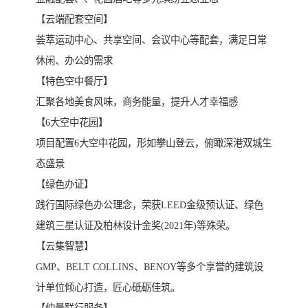
【云端配套空间】
荟萃运动中心、共享空间、会议中心等配套，满足日常
休闲、办公的需求
【特色空中餐厅】
汇聚各地美食风味，商务能量，提升人才幸福感
【6大空中花园】
项目配置6大空中花园，形如攀山登云，俯瞰深港双城生
态盛景
【绿色办证】
践行国际绿色办公理念，荣获LEED金级预认证、绿色
建筑三星认证及柏林设计金奖(2021年)等殊荣。
【云集智慧】
GMP、BELT COLLINS、BENOY等多个享誉的建筑设
计单位倾心打造，匠心砥砺佳筑。