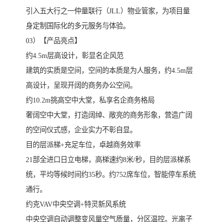
引入五大行之一仲量联行（JLL）物业管家，为项目量
身定制国际化的多元服务与体验。
03）【产品亮点】
约4.5m层高设计，彰显名企风范
建筑的实质是空间，空间的本质是为人服务，约4.5m层
高设计，呈现开阔的商务办公空间。
约10.2m挑高空中大堂，私享名企商务格局
奢阔空中大堂，打造阔绰、敞亮的商务形象，营造广阔
的空间仪式感，企业实力不彰自显。
目的层派梯+充足车位，卓越商务效率
21部全进口日立电梯，高梯速约8米/秒，目的层派梯系
统，平均等候时间约35秒。约752席车位，智能停车系统
通行。
约克VAV中央空调+特灵新风系统
中央空调自动调整变风量空气质量，分区温控。光离子