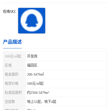
深圳超级总部基地
后海
在线QQ：
蛇口
南油
华侨城
南山蛇口
龙岗区
科技园北区
产品描述
宝安西乡
宝安新安
160元/㎡起
开发商
光明区
南山西丽
区域
福田区
租金面积
200-3479㎡
龙华观澜
南山桃园
租赁价格
160元/㎡起
标准层面积
约2504-3479m²
总层数
地上52层，地下4层