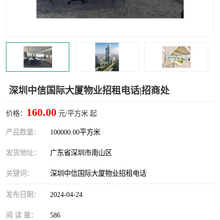
龙华
罗湖区
宝安区
西乡
兴东
石岩
福田华强北
南山科技园
深圳中信国际大厦物业招租电话|招商处
南山后海
福田区
160.00
价格：
元/平方米 起
车公庙
保税区
产品数量：
100000.00平方米
发货地址：
广东省深圳市南山区
中心区
华强北
关键词：
深圳中信国际大厦物业招租电话
南山区
西丽
发布日期：
2024-04-24
南头
高新园
阅 读 量：
586