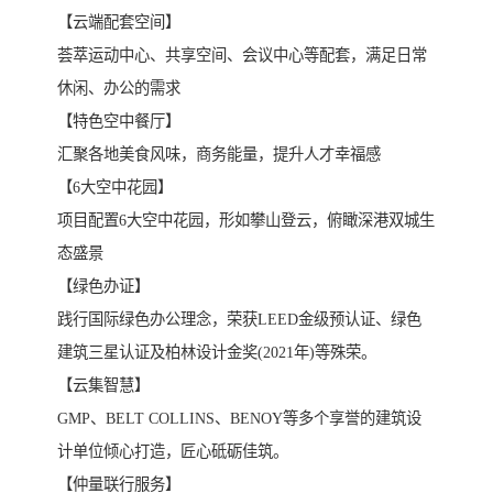
【云端配套空间】
荟萃运动中心、共享空间、会议中心等配套，满足日常
休闲、办公的需求
【特色空中餐厅】
汇聚各地美食风味，商务能量，提升人才幸福感
【6大空中花园】
项目配置6大空中花园，形如攀山登云，俯瞰深港双城生
态盛景
【绿色办证】
践行国际绿色办公理念，荣获LEED金级预认证、绿色
建筑三星认证及柏林设计金奖(2021年)等殊荣。
【云集智慧】
GMP、BELT COLLINS、BENOY等多个享誉的建筑设
计单位倾心打造，匠心砥砺佳筑。
【仲量联行服务】