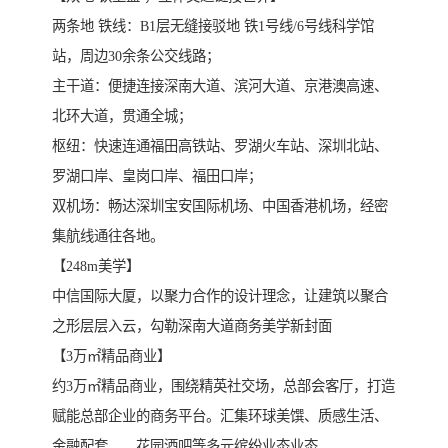
两条地 铁线：B1层无缝接驳地 铁1号线/6号线科学馆
站，周边30余条公交线路；
主干道：便捷连接深南大道、滨河大道、京港澳高速、
北环大道，贯通全城；
枢纽：快速连通福田高铁站、罗湖火车站、深圳北站、
罗湖口岸、皇岗口岸、福田口岸；
双机场：畅达深圳宝安国际机场、中国香港机场，经密
集航线通往各地。
【248m美学】
中信国际大厦，以聚力合作的设计理念，让建筑以聚合
之形层层入云，勾勒深南大道商务美学新封面
【3万㎡精品商业】
约3万㎡精品商业，围绕精英社交场，总部会客厅，打造
赋能总部企业的商务平台。汇集环球美馔、质感生活、
金融配套、、花园酒吧等多元缤纷业态业态