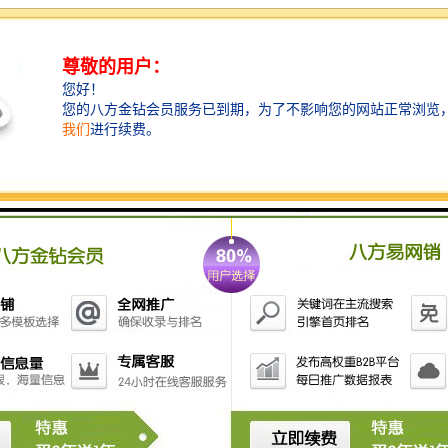
【仲量联行服务】
引入五大行之一仲量联行（JLL）物业管家，为项目量
身定制国际化的多元服务与体验。
03）【产品亮点】
约4.5m层高设计，彰显名企风范
建筑的实质是空间，空间的本质是为人服务，约4.5m层
高设计，呈现开阔的商务办公空间。
约10.2m挑高空中大堂，私享名企商务格局
奢阔空中大堂，打造阔绰、敞亮的商务形象，营造广阔
的空间仪式感，企业实力不彰自显。
目的层派梯+充足车位，卓越商务效率
21部全进口日立电梯，高梯速约8米/秒，目的层派梯系
统，平均等候时间约35秒。约752席车位，智能停车系统
通行。
约克VAV中央空调+特灵新风系统