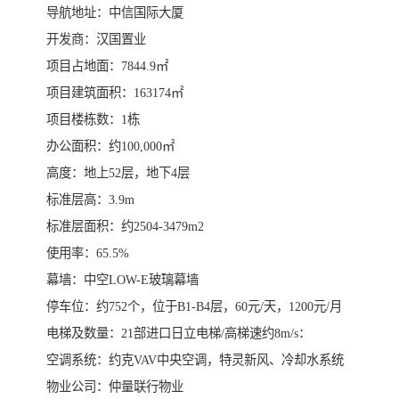
导航地址：中信国际大厦
开发商：汉国置业
项目占地面：7844.9㎡
项目建筑面积：163174㎡
项目楼栋数：1栋
办公面积：约100,000㎡
高度：地上52层，地下4层
标准层高：3.9m
标准层面积：约2504-3479m2
使用率：65.5%
幕墙：中空LOW-E玻璃幕墙
停车位：约752个，位于B1-B4层，60元/天，1200元/月
电梯及数量：21部进口日立电梯/高梯速约8m/s：
空调系统：约克VAV中央空调，特灵新风、冷却水系统
物业公司：仲量联行物业