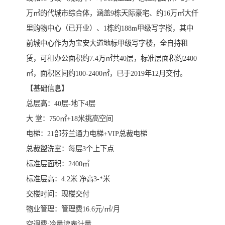
万㎡的代城市综合体，涵盖9栋天际豪宅、约16万㎡大仟
里购物中心（已开业）、1栋约188m甲级写字楼，其中
前城中心作为为宝安大道地标甲级写字楼，全自持租
赁，可租办公面积约7.4万㎡共40层，标准层面积约2400
㎡，面积区间约100-2400㎡，已于2019年12月交付。
【基础信息】
总层高：40层-地下4层
大 堂：750㎡+18米挑高空间
电梯：21部芬兰通力电梯+VIP总裁电梯
总裁盥洗室：每层3个上下点
标准层面积：2400㎡
标准层高：4.2米 净高3-*米
交楼时间：现楼交付
物业管理：管理费16.6元/㎡/月
空调费:冷量读表计量