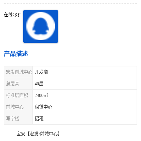
深圳超级总部基地
后海
在线QQ：
蛇口
南油
华侨城
南山蛇口
龙岗区
科技园北区
产品描述
宝安西乡
宝安新安
宏发前城中心
开发商
光明区
南山西丽
总层高
40层
标准层面积
2400㎡
龙华观澜
南山桃园
前城中心
租赁中心
写字楼
招租
宝安【宏发•前城中心】