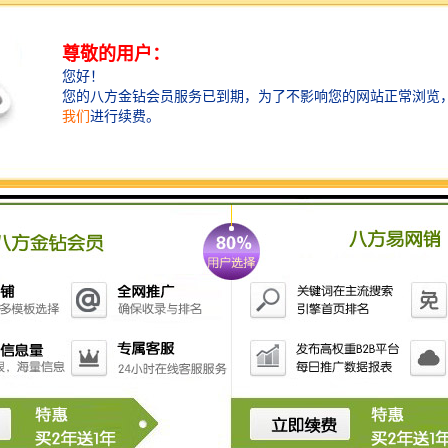
配套的纯甲级写字楼-宏发前城中心，拥有188米天际高
度，其外立面采用双银中空LOW-E玻璃幕墙，整体建筑
风格时尚大气，张力和国际感。
设计思路
- 商住综合体，吸纳周边
- 超高楼层，一览浩瀚临海景观
- 建筑精致，国际化，设计感
- 特有的国家区域
鲜明的项目特质及场域背景构成了本案的设计方向：我
们在延续建筑风格的基础上，摒弃传统展厅的空间形态
及动线，从前海时代“•商务、现代•国际、尊贵•私享、品
质•舒适”的概念提点、铺线、连面，用现代而开放的设
计思维，探索科技与自然、实用与艺术的边界，期望打
造出兼具现代科技感和艺术气息，能够让观者产生情感
共鸣，集办公、展示、接待功能于一体的国际商务体验