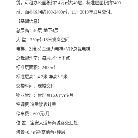
赁，可租办公面积约7.4万㎡共40层，标准层面积约2400
㎡，面积区间约100-2400㎡，已于2019年12月交付。
【基础信息】
总层高：40层-地下4层
大 堂：750㎡+18米挑高空间
电梯：21部芬兰通力电梯+VIP总裁电梯
总裁盥洗室：每层3个上下点
标准层面积：2400㎡
标准层高：4.2米 净高3-*米
交楼时间：现楼交付
物业管理：管理费16.6元/㎡/月
空调费:冷量读表计量
停车费：600元/月
位 置：宝安大道与海城路交汇处
海景+8.4㎡挑高前台+楼层