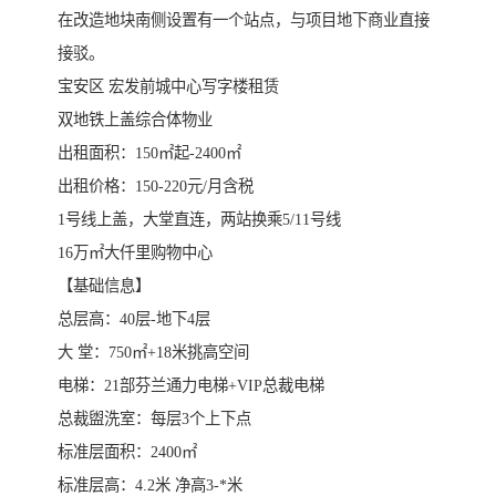
在改造地块南侧设置有一个站点，与项目地下商业直接
接驳。
宝安区 宏发前城中心写字楼租赁
双地铁上盖综合体物业
出租面积：150㎡起-2400㎡
出租价格：150-220元/月含税
1号线上盖，大堂直连，两站换乘5/11号线
16万㎡大仟里购物中心
【基础信息】
总层高：40层-地下4层
大 堂：750㎡+18米挑高空间
电梯：21部芬兰通力电梯+VIP总裁电梯
总裁盥洗室：每层3个上下点
标准层面积：2400㎡
标准层高：4.2米 净高3-*米