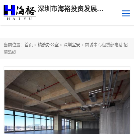
深圳市海裕投资发展有限公司
当前位置：
首页
>
精选办公室
>
深圳宝安
> 前城中心租赁部电话|招
后海
科技园南区
商热线
科技园中区
南山华侨城
前海
深圳湾科技生态园
福田中心区写字楼租赁
宝安中心区
深圳宝安
福田车公庙
罗湖水贝
南山南油