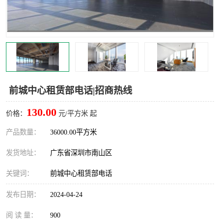
龙华
罗湖区
宝安区
西乡
兴东
石岩
福田华强北
南山科技园
前城中心租赁部电话|招商热线
南山后海
福田区
130.00
价格：
元/平方米 起
车公庙
保税区
产品数量：
36000.00平方米
发货地址：
广东省深圳市南山区
中心区
华强北
关键词：
前城中心租赁部电话
南山区
西丽
发布日期：
2024-04-24
南头
高新园
阅 读 量：
900