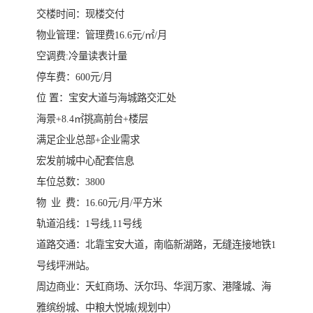
交楼时间：现楼交付
物业管理：管理费16.6元/㎡/月
空调费:冷量读表计量
停车费：600元/月
位 置：宝安大道与海城路交汇处
海景+8.4㎡挑高前台+楼层
满足企业总部+企业需求
宏发前城中心配套信息
车位总数：3800
物 业 费：16.60元/月/平方米
轨道沿线：1号线,11号线
道路交通：北靠宝安大道，南临新湖路，无缝连接地铁1
号线坪洲站。
周边商业：天虹商场、沃尔玛、华润万家、港隆城、海
雅缤纷城、中粮大悦城(规划中）