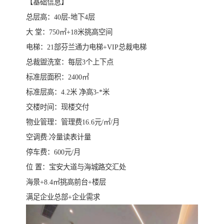
【基础信息】
总层高：40层-地下4层
大 堂：750㎡+18米挑高空间
电梯：21部芬兰通力电梯+VIP总裁电梯
总裁盥洗室：每层3个上下点
标准层面积：2400㎡
标准层高：4.2米 净高3-*米
交楼时间：现楼交付
物业管理：管理费16.6元/㎡/月
空调费:冷量读表计量
停车费：600元/月
位 置：宝安大道与海城路交汇处
海景+8.4㎡挑高前台+楼层
满足企业总部+企业需求