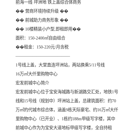
前海一线·坪洲地 铁上盖综合体商务
�� 营商环境持续升级 ��
�� 前城助力商务形象 ��
�� ️10楼精装小户型,即租即用��
面积：150-2400㎡自由组合
��租金：150-220元/月含税
—————————————
1号线上盖，大堂直连坪洲站，两站换乘5/11号线
16万㎡大仟里购物中心
宏发前城中心简介
宏发前城中心位于宝安海城路与新湖路交汇处，地铁1号
线和15号线（规划中）坪洲站上盖，总建筑面积：约70
万㎡的代城市综合体，涵盖9栋天际豪宅、约16万㎡大仟
里购物中心（已开业）、1栋约188m甲级写字楼，其中
前城中心作为为宝安大道地标甲级写字楼，全自持租