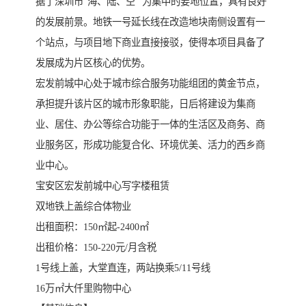
据了深圳市“海、陆、空” 为集中的要地位置，具有良好
的发展前景。地铁一号延长线在改造地块南侧设置有一
个站点，与项目地下商业直接接驳，使得本项目具备了
发展成为片区核心的优势。
宏发前城中心处于城市综合服务功能组团的黄金节点，
承担提升该片区的城市形象职能，日后将建设为集商
业、居住、办公等综合功能于一体的生活区及商务、商
业服务区，形成功能复合化、环境优美、活力的西乡商
业中心。
宝安区宏发前城中心写字楼租赁
双地铁上盖综合体物业
出租面积：150㎡起-2400㎡
出租价格：150-220元/月含税
1号线上盖，大堂直连，两站换乘5/11号线
16万㎡大仟里购物中心