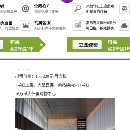
筑采用双银中空LOW-E钢化玻璃、约18米挑高大堂，21
部通力电梯、高中低科学分区，并有专属总裁电梯、总
裁盥洗室、高区局部双层通高的尊贵定制。
目前，约100-2400平方米灵动办公空间现楼全球租赁
中。
宝安区宏发前城中心写字楼租赁
双地铁上盖综合体物业
出租面积：150㎡起-2400㎡
出租价格：150-220元/月含税
1号线上盖，大堂直连，两站换乘5/11号线
16万㎡大仟里购物中心