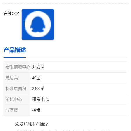
深圳超级总部基地
后海
在线QQ：
蛇口
南油
华侨城
南山蛇口
龙岗区
科技园北区
产品描述
宝安西乡
宝安新安
宏发前城中心
开发商
光明区
南山西丽
总层高
40层
标准层面积
2400㎡
龙华观澜
南山桃园
前城中心
租赁中心
写字楼
招租
宏发前城中心简介