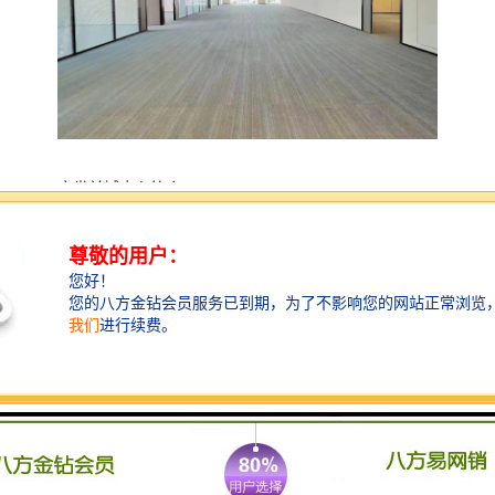
宏发前城中心简介
宏发前城中心坐享前海宝安中心配套资源：1号线地铁上
盖，TOD枢纽商务核心圈，海陆空轨便捷交通；成熟市
政配套和大型滨海文娱城欢乐港湾，以及JW华侨城万豪
酒店等，不仅是前海中心的核心物业，更为进驻企业提
供全方面的商务、休闲文旅资源配套。
该商务中心依托宏发前城约70万平方米代综合体平台，
自带已开业的约16万平方米大仟里购物中心、9栋住宅，
可“一站式”满足购物、居住、社交、休闲等需求。
据介绍，宏发前城中心高188米，为纯甲级商务地标，建