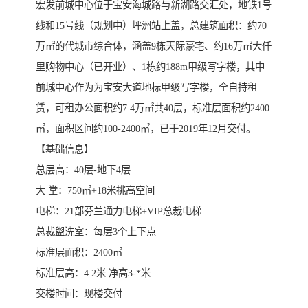
宏发前城中心位于宝安海城路与新湖路交汇处，地铁1号
线和15号线（规划中）坪洲站上盖，总建筑面积：约70
万㎡的代城市综合体，涵盖9栋天际豪宅、约16万㎡大仟
里购物中心（已开业）、1栋约188m甲级写字楼，其中
前城中心作为为宝安大道地标甲级写字楼，全自持租
赁，可租办公面积约7.4万㎡共40层，标准层面积约2400
㎡，面积区间约100-2400㎡，已于2019年12月交付。
【基础信息】
总层高：40层-地下4层
大 堂：750㎡+18米挑高空间
电梯：21部芬兰通力电梯+VIP总裁电梯
总裁盥洗室：每层3个上下点
标准层面积：2400㎡
标准层高：4.2米 净高3-*米
交楼时间：现楼交付