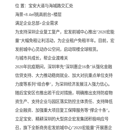
位 置：宝安大道与海城路交汇处
海景+8.4㎡挑高前台+楼层
满足企业总部+企业需求
为支持深圳企业复工复产，宏发前城中心推出“2020宏能
量”大幅免租让利活动，为企业租户免租半年。目前，宏
发前城中心灵动办公空间，启动现楼全球租赁。
与城市共成长，帮企业渡难关
2020年抗疫期间，深圳率先“深圳惠企16条”从强化金融
信贷支持、大力推动稳岗就业、加大对抗重点单位支持
力度等系列“组合拳”，为深圳经济发展注入强力信心。
随后宝安区也推出若干应对措施，明确推出支持防疫物
资生产、支持企业与园区落实防控主体责任、支持降低
企业融资、加强重大项目复工保障服务等“撑企十条”。
立足宝安、精耕深圳的大型房企宏发集团积极响应号
召，旗下全新商务宏发前城中心“2020宏能量”开展惠企