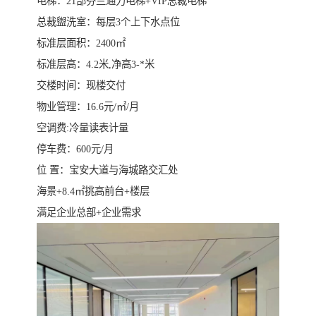
电梯：21部芬兰通力电梯+VIP总裁电梯
总裁盥洗室：每层3个上下水点位
标准层面积：2400㎡
标准层高：4.2米,净高3-*米
交楼时间：现楼交付
物业管理：16.6元/㎡/月
空调费:冷量读表计量
停车费：600元/月
位 置：宝安大道与海城路交汇处
海景+8.4㎡挑高前台+楼层
满足企业总部+企业需求