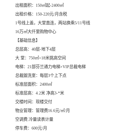
出租面积：150㎡起-2400㎡
出租价格：150-220元/月含税
1号线上盖，大堂直连，两站换乘5/11号线
16万㎡大仟里购物中心
【基础信息】
总层高：40层-地下4层
大 堂：750㎡+18米挑高空间
电梯：21部芬兰通力电梯+VIP总裁电梯
总裁盥洗室：每层3个上下点
标准层面积：2400㎡
标准层高：4.2米 净高3-*米
交楼时间：现楼交付
物业管理：管理费16.6元/㎡/月
空调费:冷量读表计量
停车费：600元/月