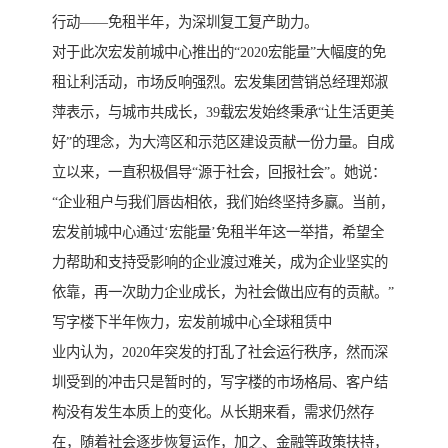
行动——免租半年，为深圳复工复产助力。
对于此次宏发前城中心推出的“2020宏能量”大幅度的免
租让利活动，市场反响强烈。宏发集团营销总经理郑淑
萍表示，与城市共成长，39载宏发始终秉承“让生活更美
好”的理念，为大湾区和示范区建设贡献一份力量。自成
立以来，一直积极倡导“源于社会，回报社会”。她说：
“企业租户与我们唇齿相依，我们始终坚持多赢。当前，
宏发前城中心通过‘宏能量’免租半年这一举措，希望全
力帮助和支持受影响的企业渡过难关，成为企业坚实的
依靠，再一次助力企业成长，为社会做出应有的贡献。”
写字楼下半年恢力，宏发前城中心全球租赁中
业内认为，2020年突发的打乱了社会运行秩序，然而深
圳受到的冲击只是暂时的，写字楼的市场格局、客户结
构没有发生本质上的变化。从长期来看，需求仍然存
在，随着社会逐步恢复运作，加之、金融等政策扶持，