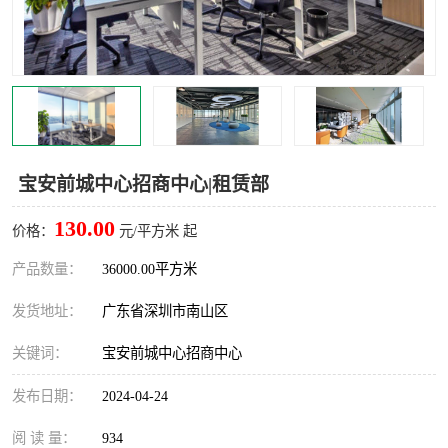
龙华
罗湖区
宝安区
西乡
兴东
石岩
福田华强北
南山科技园
宝安前城中心招商中心|租赁部
南山后海
福田区
130.00
价格：
元/平方米 起
车公庙
保税区
产品数量：
36000.00平方米
发货地址：
广东省深圳市南山区
中心区
华强北
关键词：
宝安前城中心招商中心
南山区
西丽
发布日期：
2024-04-24
南头
高新园
阅 读 量：
934