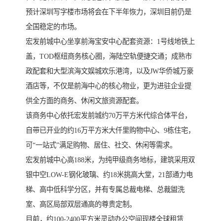
预计深圳写字楼市场将会在下半年恢力，深圳目前仍是
全国稳定的市场。
宏发前城中心坐享前海宝安中心配套资源：1号线地铁上
盖，TOD枢纽商务核心圈，海陆空轨便捷交通；成熟市
政配套和大型滨海文娱城欢乐港湾，以及JW华侨城万豪
酒店等，不仅是前海中心的核心物业，更为进驻企业提
供全方面的商务、休闲文旅资源配套。
该商务中心依托宏发前城约70万平方米代综合体平台，
自带已开业的约16万平方米大仟里购物中心、9栋住宅，
可“一站式”满足购物、居住、社交、休闲等需求。
宏发前城中心高188米，为纯甲级商务地标，建筑采用双
银中空LOW-E钢化玻璃、约18米挑高大堂，21部通力电
梯、高中低科学分区，并有专属总裁电梯、总裁盥洗
室、高区局部双层通高的尊贵定制。
目前，约100-2400平方米灵动办公空间现楼全球租赁