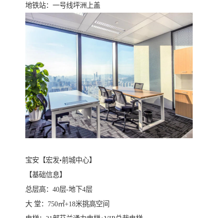
地铁站：一号线坪洲上盖
宝安【宏发•前城中心】
【基础信息】
总层高：40层-地下4层
大 堂：750㎡+18米挑高空间