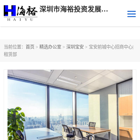
深圳市海裕投资发展有限公司
当前位置：
首页
>
精选办公室
>
深圳宝安
> 宝安前城中心招商中心|
后海
科技园南区
租赁部
科技园中区
南山华侨城
前海
深圳湾科技生态园
福田中心区写字楼租赁
宝安中心区
深圳宝安
福田车公庙
罗湖水贝
南山南油