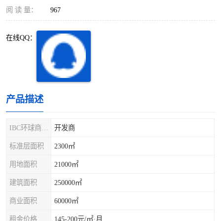
深圳超级总部基地
后海
阅 读 量：
967
蛇口
南油
在线QQ：
华侨城
南山蛇口
龙岗区
科技园北区
产品描述
宝安西乡
宝安新安
光明区
南山西丽
IBC环球商务中心
开发商
标准层面积
2300㎡
龙华观澜
南山桃园
用地面积
21000㎡
建筑面积
250000㎡
商业面积
60000㎡
租金价格
145-200元/㎡·月