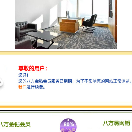
5A写字楼
缔造罗湖商务的范本
项目名称：IBC环球商务中心--由水贝珠宝集团倾力打
造；
项目位置：罗湖文锦北路与布心路交汇处（3号线水贝
站）；
占地面积：21428.82㎡；
建筑面积：247861.44㎡；