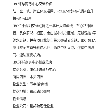
IBC环球商务中心交通价值
陆、空、轨、岸立体交通网，+公交总站+布心路+直升
机+通港口岸
IBC位于深圳交通动脉之一北环大道延线—布心路排位
置，贯穿罗湖、福田、南山城市核心区域，无缝链接3号
线水贝站，并在项目北侧自带3000㎡公交站。IBC项目A
座顶楼配置直升机停机坪，通达中国香港、连接中国澳
门、速达宝安机场。
IBC环球商务中心楼盘信息
楼盘名称：IBC环球商务中心
所属商圈：水贝商圈
物业类型：写字楼/商铺
楼盘地址：布心路3008号
物业信息
物业公司：世邦魏理仕物业