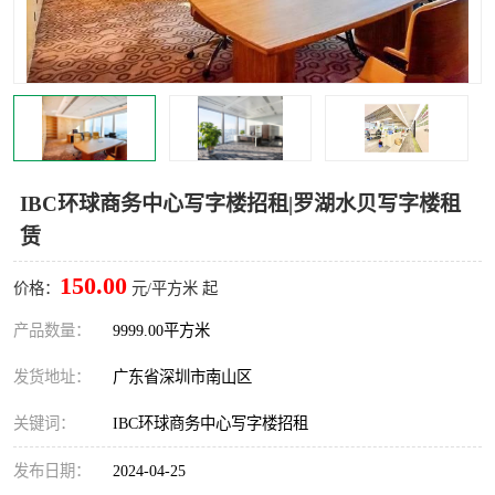
龙华
罗湖区
宝安区
西乡
兴东
石岩
福田华强北
南山科技园
IBC环球商务中心写字楼招租|罗湖水贝写字楼租
赁
南山后海
福田区
150.00
价格：
元/平方米 起
车公庙
保税区
产品数量：
9999.00平方米
中心区
华强北
发货地址：
广东省深圳市南山区
南山区
西丽
关键词：
IBC环球商务中心写字楼招租
南头
高新园
发布日期：
2024-04-25