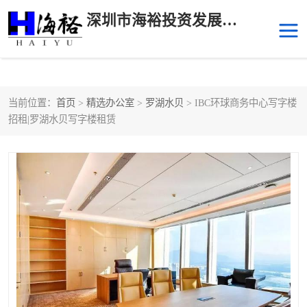
深圳市海裕投资发展有限公司
当前位置：
首页
>
精选办公室
>
罗湖水贝
> IBC环球商务中心写字楼
后海
科技园南区
招租|罗湖水贝写字楼租赁
科技园中区
南山华侨城
前海
深圳湾科技生态园
福田中心区写字楼租赁
宝安中心区
深圳宝安
福田车公庙
罗湖水贝
南山南油