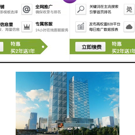
建筑楼层：地下4层，地上48层（A座标准层约2300
㎡）；
设计公司：美国凯里森建筑事务所；
层高：4.5米；
车位：约1000个；
电梯：36部日立电梯；
温馨配置：日立VRV空调＋新风系统。