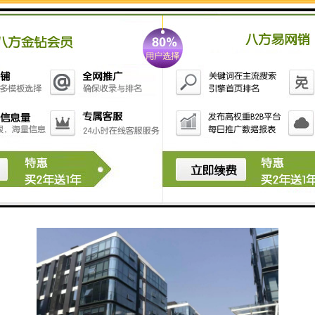
12万㎡综合园区/孔雀计划孵化基地/市级孵
化器/5号线坂田站D口100米