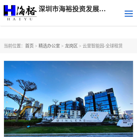
深圳市海裕投资发展有限公司
当前位置：
首页
>
精选办公室
>
龙岗区
> 云里智能园-全球租赁
后海
科技园南区
科技园中区
南山华侨城
前海
深圳湾科技生态园
福田中心区写字楼租赁
宝安中心区
深圳宝安
福田车公庙
罗湖水贝
南山南油