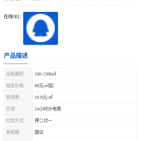
深圳超级总部基地
后海
在线QQ：
蛇口
南油
华侨城
南山蛇口
龙岗区
科技园北区
产品描述
宝安西乡
宝安新安
出租面积
100-1500㎡
光明区
南山西丽
租金价格
80元/㎡起
龙华观澜
南山桃园
管理费
10.8元/㎡
空调
24小时计电费
付款方式
押二付一
免租期
面议