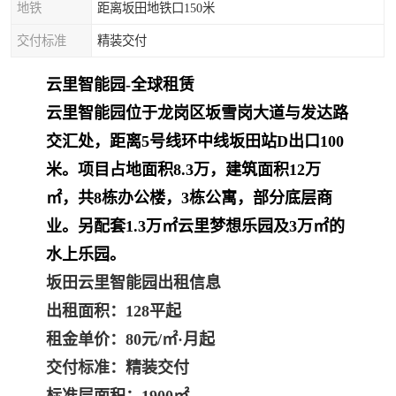
地铁
距离坂田地铁口150米
交付标准
精装交付
云里智能园-全球租赁
云里智能园
位于龙岗区坂雪岗大道与发达路
交汇处，距离5号线环中线坂田站D出口100
米。项目占地面积8.3万，建筑面积12万
㎡，共8栋办公楼，3栋公寓，部分底层商
业。另配套1.3万㎡云里梦想乐园及3万㎡的
水上乐园。
坂田云里智能园
出租信息
出租面积：128平起
租金单价：80元/㎡·月起
交付标准：精装交付