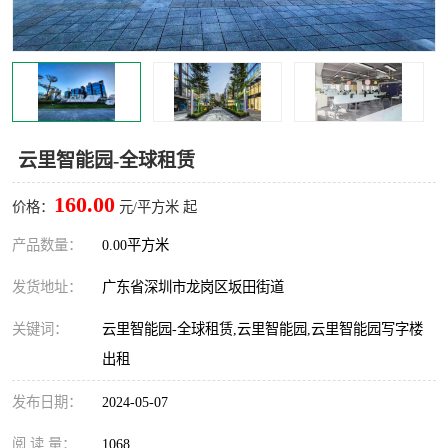
龙华
罗湖区
宝安区
西乡
兴东
石岩
云里智能园-全球租赁
福田华强北
南山科技园
160.00
价格：
元/平方米 起
南山后海
福田区
产品数量：
0.00平方米
车公庙
保税区
发货地址：
广东省深圳市龙岗区坂田街道
中心区
华强北
关键词：
云里智能园-全球租赁,云里智能园,云里智能园写字楼
出租
南山区
西丽
发布日期：
2024-05-07
南头
高新园
阅 读 量：
1068