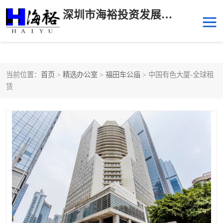
深圳市海裕投资发展有限公司
当前位置：
首页
>
精选办公室
>
福田车公庙
> 中国有色大厦-全球租
后海
科技园南区
赁
科技园中区
南山华侨城
前海
深圳湾科技生态园
福田中心区写字楼租赁
宝安中心区
深圳宝安
福田车公庙
罗湖水贝
南山南油