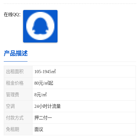
深圳超级总部基地
后海
在线QQ：
蛇口
南油
华侨城
南山蛇口
龙岗区
科技园北区
产品描述
宝安西乡
宝安新安
出租面积
105-1945㎡
光明区
南山西丽
租金价格
80元/㎡起
管理费
8元/㎡
龙华观澜
南山桃园
空调
24小时计流量
付款方式
押二付一
免租期
面议