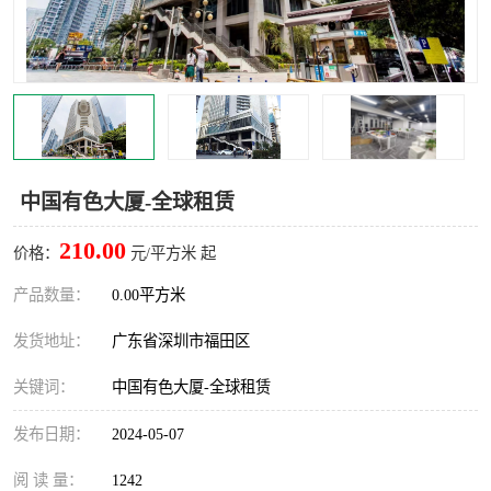
龙华
罗湖区
宝安区
西乡
兴东
石岩
福田华强北
南山科技园
中国有色大厦-全球租赁
南山后海
福田区
210.00
价格：
元/平方米 起
车公庙
保税区
产品数量：
0.00平方米
发货地址：
广东省深圳市福田区
中心区
华强北
关键词：
中国有色大厦-全球租赁
南山区
西丽
发布日期：
2024-05-07
南头
高新园
阅 读 量：
1242